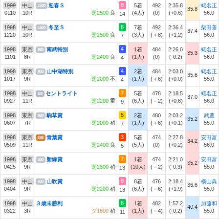
8
1999
中山
迎春Ｓ
5着
492
2:35.8
蛯名正
1600
35.8
0110
10R
芝2500
良
(4人)
(0)
(+0.6)
56.0
14
6
1998
中山
冬至Ｓ
7着
492
2:36.4
柴田善
1600
37.4
1220
10R
芝2500
良
(3人)
(＋8)
(+1.2)
56.0
7
4
1998
東京
南武特別
1着
484
2:26.0
蛯名正
900
35.3
1101
8R
芝2400
良
(1人)
(0)
(-0.2)
56.0
4
4
1998
東京
山中湖特別
2着
484
2:03.0
蛯名正
900
35.6
1017
9R
芝2000
不
(1人)
(＋6)
(+0.0)
55.0
4
7
1998
中山
セントライト
5着
478
2:18.5
蛯名正
GII
37.0
0927
11R
芝2200
重
(6人)
(－2)
(+0.6)
56.0
9
5
1998
東京
駒草賞
2着
480
2:03.2
武豊
900
35.2
0607
7R
芝2000
稍
(1人)
(＋6)
(+0.1)
55.0
7
3
1998
東京
青葉賞
5着
474
2:27.8
安田富
GIII
34.2
0509
11R
芝2400
良
(5人)
(0)
(+0.2)
56.0
5
7
1998
東京
新緑賞
1着
474
2:21.0
安田富
500
35.2
0425
9R
芝2300
稍
(10人)
(－2)
(-0.3)
55.0
13
8
1998
中山
山吹賞
8着
476
2:18.4
横山典
500
36.6
0404
9R
芝2200
稍
(6人)
(－6)
(+1.9)
55.0
13
6
1998
中山
３歳未勝利
1着
482
1:57.2
加藤和
40.4
0322
3R
ダ1800
稍
(1人)
(－4)
(-0.2)
55.0
11