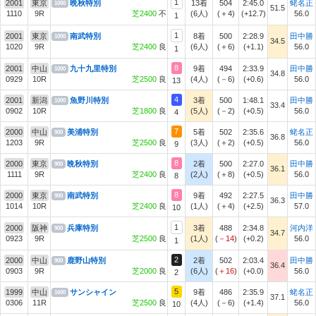
1
2001
東京
晩秋特別
13着
504
2:45.0
蛯名正
1000
51.5
1110
9R
芝2400
不
(6人)
(＋4)
(+12.7)
56.0
1
1
2001
東京
南武特別
8着
500
2:28.9
田中勝
1000
34.5
1020
9R
芝2400
良
(6人)
(＋6)
(+1.1)
56.0
1
8
2001
中山
九十九里特別
9着
494
2:33.9
田中勝
1000
34.8
0929
10R
芝2500
良
(4人)
(－6)
(+0.6)
56.0
13
4
2001
新潟
魚野川特別
3着
500
1:48.1
田中勝
1000
33.4
0902
10R
芝1800
良
(5人)
(－2)
(+0.5)
56.0
4
7
2000
中山
美浦特別
5着
502
2:35.6
蛯名正
900
36.8
1203
9R
芝2500
良
(3人)
(＋2)
(+0.5)
56.0
9
8
2000
東京
晩秋特別
2着
500
2:27.0
田中勝
900
36.1
1111
9R
芝2400
良
(2人)
(＋8)
(+0.5)
56.0
8
8
2000
東京
南武特別
9着
492
2:27.5
田中勝
900
36.3
1014
10R
芝2400
良
(1人)
(＋4)
(+2.5)
57.0
10
1
2000
阪神
兵庫特別
3着
488
2:34.8
河内洋
900
34.7
0923
9R
芝2500
良
(1人)
(
－14
)
(+0.2)
56.0
1
2
2000
中山
鹿野山特別
2着
502
2:03.4
田中勝
900
36.4
0903
9R
芝2000
良
(6人)
(
＋16
)
(+0.0)
56.0
2
5
1999
中山
サンシャイン
9着
486
2:35.9
蛯名正
1600
37.1
0306
11R
芝2500
良
(4人)
(－6)
(+1.4)
56.0
10