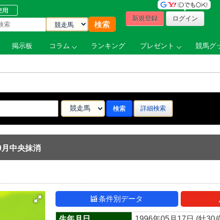
新規登録
ログイン
掲示板
コラム
ランキング
プレゼント
競馬グッ
詳細検索
1年10月中央抹消
条件別データ
生年月日
1996年05月17日 (牡30