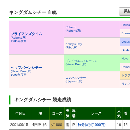
系
キングダムシチー 血統
Hail 
Roberto
(Roberto系)
Brama
ブライアンズタイム
(Roberto系)
1985年度産
Graus
Kelley’s Day
(Ribot系)
Golden
Never
ブレイヴエストローマン
(Never Bend系)
Roma
ヘップバーンシチー
(Never Bend系)
1990年度産
トラ
コンパルシチー
(Hyperion系)
リン
キングダムシチー 競走成績
天
馬
人
年月日
場
コース
レース
着
気
場
気
2001/09/15
4回阪神3
ダ1800
雨
良
秋分特別(1000万)
16
15