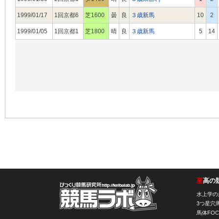
1999/01/17
1回京都6
芝1600
曇
良
３歳新馬
10
2
1999/01/05
1回京都1
芝1800
晴
良
３歳新馬
5
14
至
高の
競馬ラボ
水上学の
3つ星穴
馬体FOC