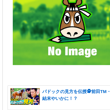
パドックの見方を伝授🕵前田TM
結末やいかに！？