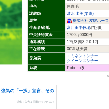
毛色
黒鹿毛
調教師
清水 出美(栗東)
馬主
株式会社 友駿ホー
生産者/産地
富川田中牧場
/門別町
中央獲得賞金
1700万0000円
通算成績
17戦3勝[3-2-0-12]
主な勝鞍
00'韋駄天賞
エミネントシチー
兄弟馬
クイーンズシチー
系統
Roberto系
※
・強気の「一択」宣言、その
提供：久光＆前田のウマヒロバ