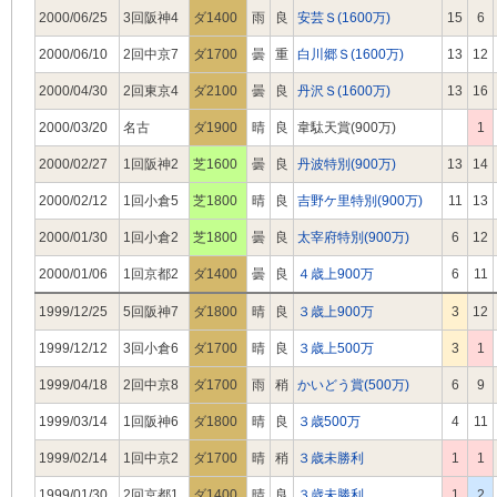
2000/06/25
3回阪神4
ダ1400
雨
良
安芸Ｓ(1600万)
15
6
2000/06/10
2回中京7
ダ1700
曇
重
白川郷Ｓ(1600万)
13
12
2000/04/30
2回東京4
ダ2100
曇
良
丹沢Ｓ(1600万)
13
16
2000/03/20
名古
ダ1900
晴
良
韋駄天賞(900万)
1
2000/02/27
1回阪神2
芝1600
曇
良
丹波特別(900万)
13
14
2000/02/12
1回小倉5
芝1800
晴
良
吉野ケ里特別(900万)
11
13
2000/01/30
1回小倉2
芝1800
曇
良
太宰府特別(900万)
6
12
2000/01/06
1回京都2
ダ1400
曇
良
４歳上900万
6
11
1999/12/25
5回阪神7
ダ1800
晴
良
３歳上900万
3
12
1999/12/12
3回小倉6
ダ1700
晴
良
３歳上500万
3
1
1999/04/18
2回中京8
ダ1700
雨
稍
かいどう賞(500万)
6
9
1999/03/14
1回阪神6
ダ1800
晴
良
３歳500万
4
11
1999/02/14
1回中京2
ダ1700
晴
稍
３歳未勝利
1
1
1999/01/30
2回京都1
ダ1400
晴
良
３歳未勝利
1
2