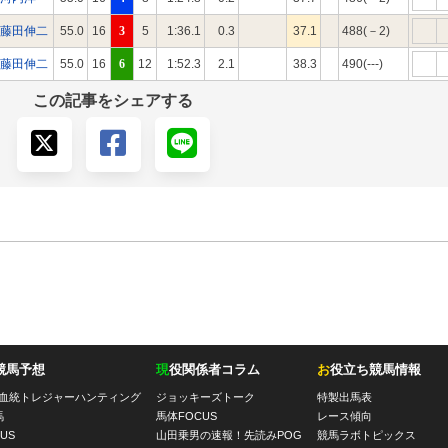
藤田伸二
55.0
16
3
5
1:36.1
0.3
37.1
488(－2)
藤田伸二
55.0
16
6
12
1:52.3
2.1
38.3
490(---)
この記事をシェアする
競馬予想
現
役関係者コラム
お
役立ち競馬情報
血統トレジャーハンティング
ジョッキーズトーク
特製出馬表
馬
馬体FOCUS
レース傾向
US
山田乗男の速報！先読みPOG
競馬ラボトピックス