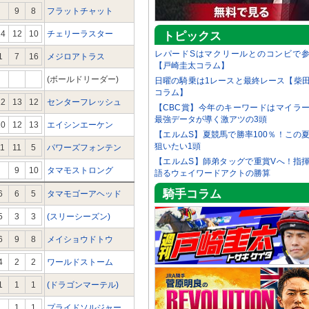
9
8
フラットチャット
14
12
10
チェリーラスター
トピックス
レパードSはマクリールとのコンビで
1
7
16
メジロアトラス
【戸崎圭太コラム】
(ボールドリーダー)
日曜の騎乗は1レースと最終レース【柴
コラム】
12
13
12
センターフレッシュ
【CBC賞】今年のキーワードはマイラ
最強データが導く激アツの3頭
10
12
13
エイシンエーケン
【エルムS】夏競馬で勝率100％！この
狙いたい1頭
11
11
5
パワーズフォンテン
【エルムS】師弟タッグで重賞Vへ！指
9
10
タマモストロング
語るウェイワードアクトの勝算
騎手コラム
6
6
5
タマモゴーアヘッド
5
3
3
(スリーシーズン)
6
9
8
メイショウドトウ
4
2
2
ワールドストーム
1
1
1
(ドラゴンマーテル)
1
1
プライドソルジャー