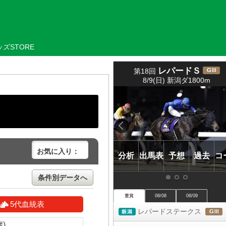
ズSTORE
レパードＳ
第18回
(
8/9(日) 新潟ダ1800m
ＧⅢ)
お気に入り：
分析
出馬表
予想
過去
コ
条件別データへ
重賞
08/08
08/09
5代血統表
レパードステークス
新潟
歳)