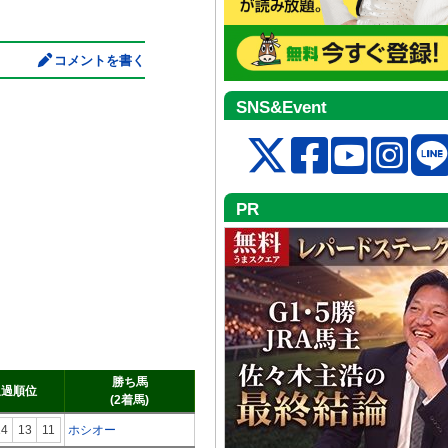
コメントを書く
SNS&Event
PR
勝ち馬
通過順位
(2着馬)
14
13
11
ホシオー