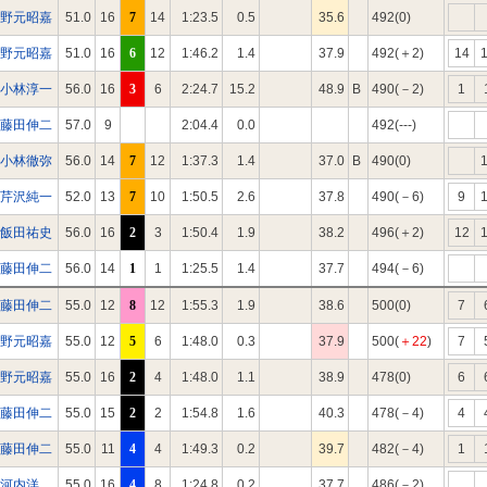
野元昭嘉
51.0
16
7
14
1:23.5
0.5
35.6
492(0)
野元昭嘉
51.0
16
6
12
1:46.2
1.4
37.9
492(＋2)
14
小林淳一
56.0
16
3
6
2:24.7
15.2
48.9
B
490(－2)
1
藤田伸二
57.0
9
2:04.4
0.0
492(---)
小林徹弥
56.0
14
7
12
1:37.3
1.4
37.0
B
490(0)
芹沢純一
52.0
13
7
10
1:50.5
2.6
37.8
490(－6)
9
飯田祐史
56.0
16
2
3
1:50.4
1.9
38.2
496(＋2)
12
藤田伸二
56.0
14
1
1
1:25.5
1.4
37.7
494(－6)
藤田伸二
55.0
12
8
12
1:55.3
1.9
38.6
500(0)
7
野元昭嘉
55.0
12
5
6
1:48.0
0.3
37.9
500(
＋22
)
7
野元昭嘉
55.0
16
2
4
1:48.0
1.1
38.9
478(0)
6
藤田伸二
55.0
15
2
2
1:54.8
1.6
40.3
478(－4)
4
藤田伸二
55.0
11
4
4
1:49.3
0.2
39.7
482(－4)
1
河内洋
55.0
16
4
8
1:24.8
0.2
37.7
486(－2)