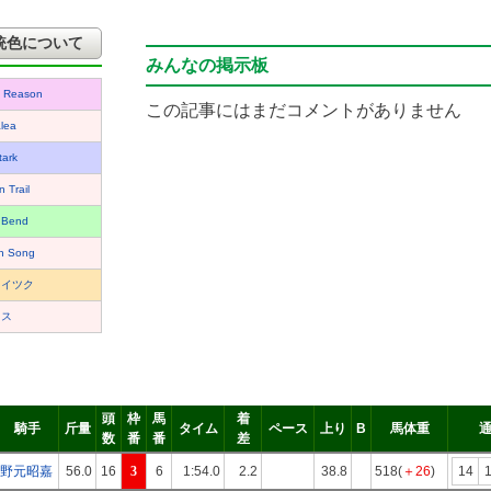
統色について
みんなの掲示板
to Reason
この記事にはまだコメントがありません
lea
tark
 Trail
 Bend
n Song
フイツク
ネス
頭
枠
馬
着
騎手
斤量
タイム
ペース
上り
B
馬体重
数
番
番
差
野元昭嘉
56.0
16
3
6
1:54.0
2.2
38.8
518(
＋26
)
14