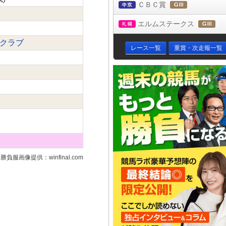
ＣＢＣ賞
中京
(ＧⅢ)
エルムステークス
札幌
(Ｇ
スクラブ
レース一覧
重賞・次走報一覧
勝負服画像提供：winfinal.com