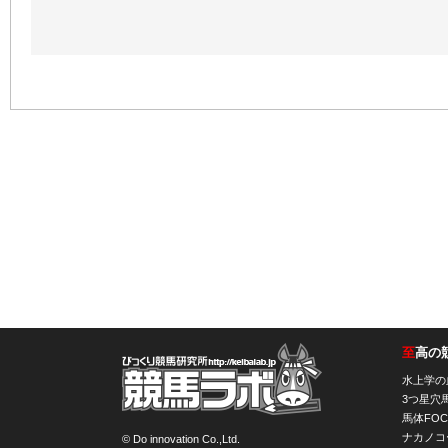
至
高の
競馬ラボ
水上学の
3つ星穴
馬体FOC
ナカノコ
© Do innovation Co.,Ltd.