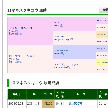
系
ロマネスクキコウ 血統
Hail to R
Halo
(Halo系)
Cosmah
ジョリーズヘイロー
(Halo系)
1987年度産
Sir Ivor
Jolie Jolie
(Royal Charger系)
Who’s to
Alleged
Law Society
(Ribot系)
Bold Bikin
ローマステーション
(Ribot系)
1987年度産
Storm Bir
アルパインスウイフト
(Storm Bird系)
La Dame 
ロマネスクキコウ 競走成績
天
馬
人
年月日
場
コース
レース
着
気
場
気
2003/02/23
2回中山8
ダ1200
曇
稍
４歳上500万
11
14