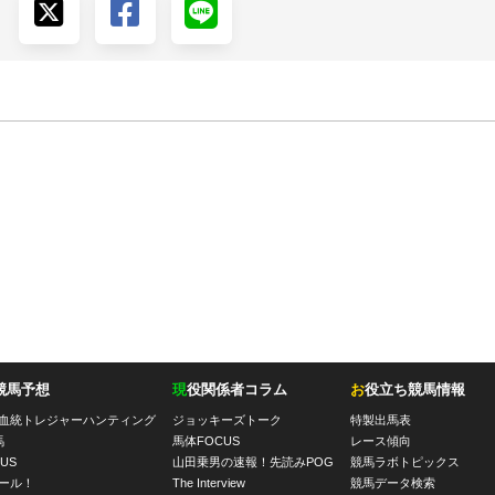
競馬予想
現
役関係者コラム
お
役立ち競馬情報
血統トレジャーハンティング
ジョッキーズトーク
特製出馬表
馬
馬体FOCUS
レース傾向
US
山田乗男の速報！先読みPOG
競馬ラボトピックス
ール！
The Interview
競馬データ検索