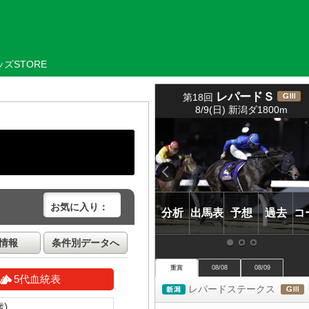
ズSTORE
レパードＳ
第18回
(
8/9(日) 新潟ダ1800m
ＧⅢ)
お気に入り：
分析
出馬表
予想
過去
コ
情報
条件別データへ
重賞
08/08
08/09
5代血統表
レパードステークス
新潟
歳)