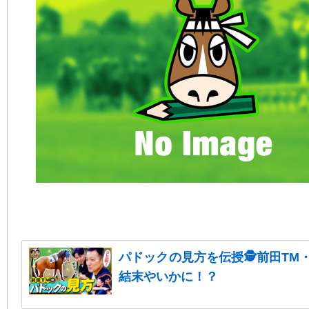
パドックの見方を伝授🕵前田TM
結末やいかに！？