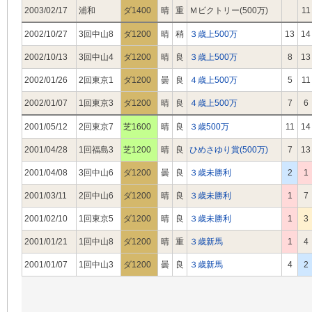
2003/02/17
浦和
ダ1400
晴
重
Ｍビクトリー(500万)
11
2002/10/27
3回中山8
ダ1200
晴
稍
３歳上500万
13
14
2002/10/13
3回中山4
ダ1200
晴
良
３歳上500万
8
13
2002/01/26
2回東京1
ダ1200
曇
良
４歳上500万
5
11
2002/01/07
1回東京3
ダ1200
晴
良
４歳上500万
7
6
2001/05/12
2回東京7
芝1600
晴
良
３歳500万
11
14
2001/04/28
1回福島3
芝1200
晴
良
ひめさゆり賞(500万)
7
13
2001/04/08
3回中山6
ダ1200
曇
良
３歳未勝利
2
1
2001/03/11
2回中山6
ダ1200
晴
良
３歳未勝利
1
7
2001/02/10
1回東京5
ダ1200
晴
良
３歳未勝利
1
3
2001/01/21
1回中山8
ダ1200
晴
重
３歳新馬
1
4
2001/01/07
1回中山3
ダ1200
曇
良
３歳新馬
4
2