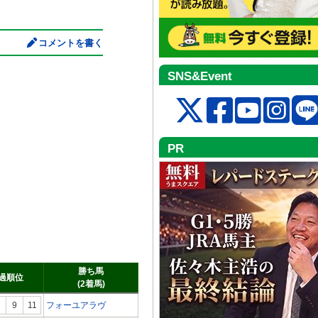
コメントを書く
SNS&Event
PR
勝ち馬
過順位
(2着馬)
9
11
フォーユアラヴ