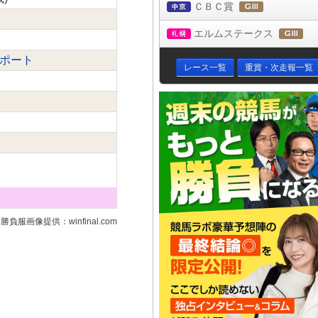
ＣＢＣ賞
中京
(ＧⅢ)
エルムステークス
札幌
(Ｇ
スポート
レース一覧
重賞・次走報一覧
勝負服画像提供：winfinal.com