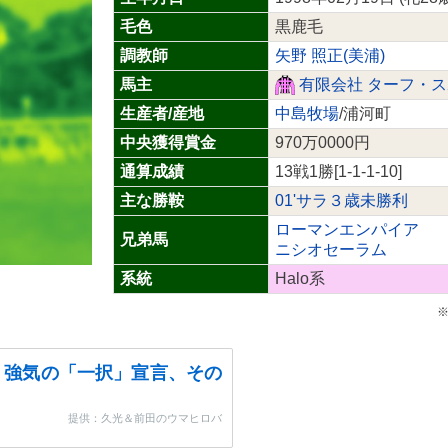
毛色
黒鹿毛
調教師
矢野 照正(美浦)
馬主
有限会社 ターフ・
生産者/産地
中島牧場
/浦河町
中央獲得賞金
970万0000円
通算成績
13戦1勝[1-1-1-10]
主な勝鞍
01'サラ３歳未勝利
ローマンエンパイア
兄弟馬
ニシオセーラム
系統
Halo系
※
・強気の「一択」宣言、その
提供：久光＆前田のウマヒロバ