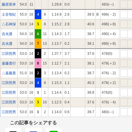
藤原英幸
54.0
11
1:29.8
0.0
483(---)
土谷智紀
55.0
16
4
8
1:14.9
2.6
39.5
B
496(－2)
△石神深
53.0
14
5
8
1:15.2
2.8
40.6
498(＋8)
吉永護
54.0
16
6
11
1:14.3
1.7
38.7
490(＋4)
吉永護
54.0
16
7
13
1:13.7
0.2
38.1
486(＋8)
江田照男
53.0
14
2
2
1:37.7
3.7
37.6
478(0)
嘉藤貴行
53.0
16
8
15
1:12.7
2.1
38.1
478(＋2)
△嘉藤貴
51.0
16
2
3
1:13.4
0.2
38.7
476(－2)
江田照男
53.0
16
4
8
1:15.3
1.1
40.3
478(＋2)
江田照男
53.0
16
1
1
1:14.4
0.1
38.8
476(0)
江田照男
53.0
16
5
10
1:12.5
0.4
37.6
476(－4)
江田照男
53.0
16
1
2
1:14.0
0.6
39.7
480(---)
この記事をシェアする