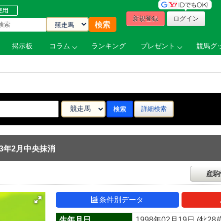
新規登録
ログイン
掲示板
コラム
ランキング
プレゼント
競馬グッ
詳細検索
) 03年2月中央抹消
産駒
条件別データ
生年月日
1998年02月19日 (牝28