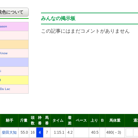
統色について
みんなの掲示板
eason
この記事にはまだコメントがありません
 Know
i
d
Du Lac
頭
枠
馬
着
騎手
斤量
タイム
ペース
上り
B
馬体重
通
数
番
番
差
柴田大知
55.0
16
4
7
1:15.1
4.2
40.5
480(－3)