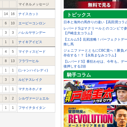
マイネルメッセージ
14
16
ナイスカット
トピックス
日本と海外の馬作りの違い【高田潤コラ
6
10
エーピーコンロン
レパードSはマクリールとのコンビで
3
3
ハレルヤサンデー
【戸崎圭太コラム】
【エルムS】乱戦攻略！パーフェクトデ
1
1
ナイキアイビス
推し馬
ジェニファーとともにCBC賞へ！勝負
4
5
マイティスピード
存在する！？【永島まなみコラム】
8
13
フラワーヒル
【レパードS】番狂わせは、今年も。デ
後押しする2頭
1
1
(シャンハイレディ)
騎手コラム
3
3
ルピナスレイク
1
1
マチカネホノオ
3
2
シルヴァージュエル
1
1
フサイチタイタン