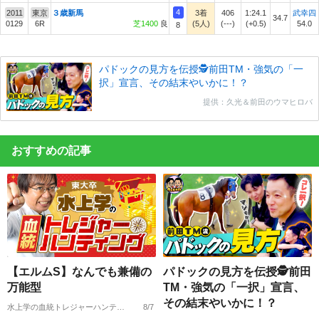
4
2011
東京
３歳新馬
3着
406
1:24.1
武幸四
34.7
0129
6R
芝1400
良
(5人)
(---)
(+0.5)
54.0
8
パドックの見方を伝授🕵前田TM・強気の「一
択」宣言、その結末やいかに！？
提供：久光＆前田のウマヒロバ
おすすめの記事
【エルムS】なんでも兼備の
パドックの見方を伝授🕵前田
万能型
TM・強気の「一択」宣言、
その結末やいかに！？
水上学の血統トレジャーハンティング
8/7