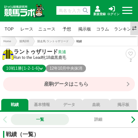
新規登録
ログイン
TOP
レース
ニュース
予想
掲示板
コラム
ランキング
Home
競馬DB
競走馬:ラントゥザリード
戦績
ラントゥザリード
美浦
Run to the Lead
牝18歳
黒鹿毛
2
10戦1勝[1-2-1-6]
12年10月中央抹消
1-2-1-6
総合成績
産駒データはこちら
10%
勝率
30%
連対
40%
複勝
戦績
基本情報
データ
血統
掲示板
一覧
詳細
戦績（一覧）