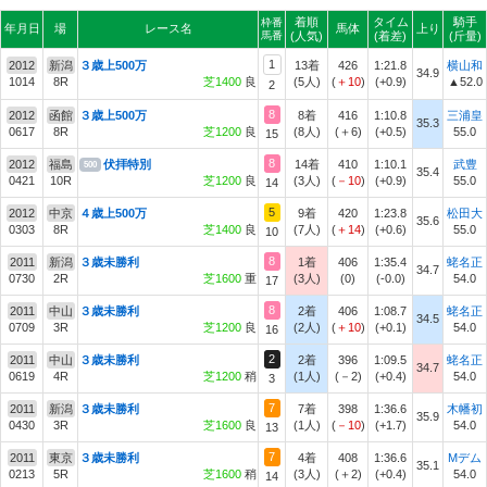
着順
タイム
騎手
枠番
年月日
場
レース名
馬体
上り
馬番
(人気)
(着差)
(斤量)
1
2012
新潟
３歳上500万
13着
426
1:21.8
横山和
34.9
1014
8R
芝1400
良
(5人)
(
＋10
)
(+0.9)
▲52.0
2
8
2012
函館
３歳上500万
8着
416
1:10.8
三浦皇
35.3
0617
8R
芝1200
良
(8人)
(＋6)
(+0.5)
55.0
15
8
2012
福島
伏拝特別
14着
410
1:10.1
武豊
500
35.4
0421
10R
芝1200
良
(3人)
(
－10
)
(+0.9)
55.0
14
5
2012
中京
４歳上500万
9着
420
1:23.8
松田大
35.6
0303
8R
芝1400
良
(7人)
(
＋14
)
(+0.6)
55.0
10
8
2011
新潟
３歳未勝利
1着
406
1:35.4
蛯名正
34.7
0730
2R
芝1600
重
(3人)
(0)
(-0.0)
54.0
17
8
2011
中山
３歳未勝利
2着
406
1:08.7
蛯名正
34.5
0709
3R
芝1200
良
(2人)
(
＋10
)
(+0.1)
54.0
16
2
2011
中山
３歳未勝利
2着
396
1:09.5
蛯名正
34.7
0619
4R
芝1200
稍
(1人)
(－2)
(+0.4)
54.0
3
7
2011
新潟
３歳未勝利
7着
398
1:36.6
木幡初
35.9
0430
3R
芝1600
良
(1人)
(
－10
)
(+1.7)
54.0
13
7
2011
東京
３歳未勝利
4着
408
1:36.6
Mデム
35.1
0213
5R
芝1600
稍
(3人)
(＋2)
(+0.4)
54.0
14