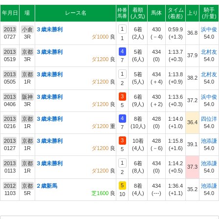
着順
タイム
騎手
枠番
年月日
場
レース名
馬体
上り
馬番
(人気)
(着差)
(斤量)
1
2013
小倉
３歳未勝利
6着
430
0:59.9
浜中俊
36.8
0727
3R
ダ1000
良
(2人)
(－4)
(+1.3)
54.0
1
4
2013
京都
３歳未勝利
5着
434
1:13.7
北村友
37.9
0519
3R
ダ1200
良
(6人)
(0)
(+0.3)
54.0
7
1
2013
京都
３歳未勝利
5着
434
1:13.8
北村友
38.2
0505
1R
ダ1200
良
(5人)
(＋4)
(+0.9)
54.0
2
3
2013
阪神
３歳未勝利
6着
430
1:13.6
浜中俊
37.2
0406
3R
ダ1200
良
(9人)
(＋2)
(+0.3)
54.0
5
4
2013
京都
３歳未勝利
8着
428
1:14.0
四位洋
36.4
0216
1R
ダ1200
重
(10人)
(0)
(+1.0)
54.0
7
3
2013
京都
３歳未勝利
10着
428
1:15.8
池添謙
39.1
0127
1R
ダ1200
良
(4人)
(－6)
(+1.6)
54.0
5
1
2013
京都
３歳未勝利
6着
434
1:14.2
池添謙
37.3
0113
1R
ダ1200
良
(8人)
(0)
(+0.5)
54.0
2
5
2012
京都
２歳新馬
8着
434
1:36.4
池添謙
35.2
1103
5R
芝1600
良
(4人)
(---)
(+1.1)
54.0
10