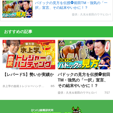
パドックの見方を伝授🕵前田TM・強気の「一
択」宣言、その結末やいかに！？
提供：久光＆前田のウマヒロバ
おすすめの記事
【レパードS】勢いか実績か
パドックの見方を伝授🕵前田
TM・強気の「一択」宣言、
その結末やいかに！？
水上学の血統トレジャーハンティング
8/5
提供：久光＆前田のウマヒロバ
7/17