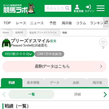
新規登録
ログイン
TOP
レース
ニュース
予想
掲示板
コラム
ランキング
Home
競馬DB
競走馬:プリーズドスマイル
戦績
プリーズドスマイル
栗東
Pleased Smile
牝16歳
鹿毛
0
8戦0勝[0-0-0-8]
13年7月中央抹消
0-0-0-8
総合成績
産駒データはこちら
0%
勝率
0%
連対
0%
複勝
戦績
基本情報
データ
血統
掲示板
一覧
詳細
戦績（一覧）