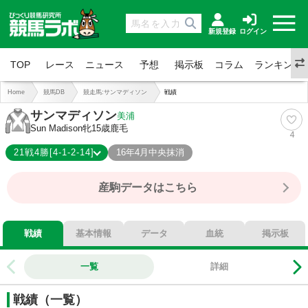
新規登録
ログイン
TOP
レース
ニュース
予想
掲示板
コラム
ランキング
Home
競馬DB
競走馬:サンマディソン
戦績
サンマディソン
美浦
Sun Madison
牝15歳
鹿毛
4
21戦4勝[4-1-2-14]
16年4月中央抹消
4-1-2-14
総合成績
産駒データはこちら
19%
勝率
24%
連対
33%
複勝
戦績
基本情報
データ
血統
掲示板
一覧
詳細
戦績（一覧）