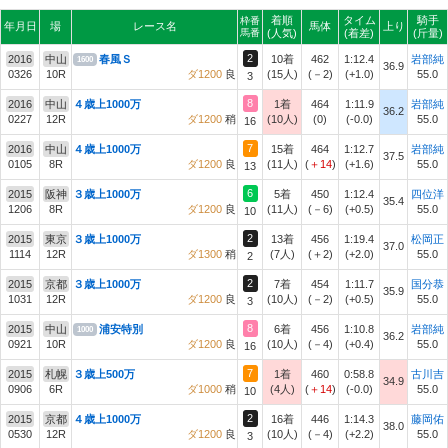
着順
タイム
騎手
枠番
年月日
場
レース名
馬体
上り
馬番
(人気)
(着差)
(斤量)
2
2016
中山
春風Ｓ
10着
462
1:12.4
岩部純
1600
36.9
0326
10R
ダ1200
良
(15人)
(－2)
(+1.0)
55.0
3
8
2016
中山
４歳上1000万
1着
464
1:11.9
岩部純
36.2
0227
12R
ダ1200
稍
(10人)
(0)
(-0.0)
55.0
16
7
2016
中山
４歳上1000万
15着
464
1:12.7
岩部純
37.5
0105
8R
ダ1200
良
(11人)
(
＋14
)
(+1.6)
55.0
13
6
2015
阪神
３歳上1000万
5着
450
1:12.4
四位洋
35.4
1206
8R
ダ1200
良
(11人)
(－6)
(+0.5)
55.0
10
2
2015
東京
３歳上1000万
13着
456
1:19.4
松岡正
37.0
1114
12R
ダ1300
稍
(7人)
(＋2)
(+2.0)
55.0
2
2
2015
京都
３歳上1000万
7着
454
1:11.7
国分恭
35.9
1031
12R
ダ1200
良
(10人)
(－2)
(+0.5)
55.0
3
8
2015
中山
浦安特別
6着
456
1:10.8
岩部純
1000
36.2
0921
10R
ダ1200
良
(10人)
(－4)
(+0.4)
55.0
16
7
2015
札幌
３歳上500万
1着
460
0:58.8
古川吉
34.9
0906
6R
ダ1000
稍
(4人)
(
＋14
)
(-0.0)
55.0
10
2
2015
京都
４歳上1000万
16着
446
1:14.3
藤岡佑
38.0
0530
12R
ダ1200
良
(10人)
(－4)
(+2.2)
55.0
3