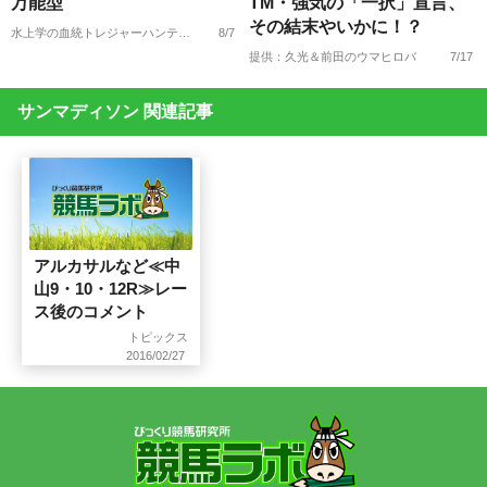
万能型
TM・強気の「一択」宣言、
その結末やいかに！？
水上学の血統トレジャーハンティング
8/7
提供：久光＆前田のウマヒロバ
7/17
サンマディソン 関連記事
アルカサルなど≪中
山9・10・12R≫レー
ス後のコメント
トピックス
2016/02/27