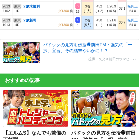
8
2013
東京
２歳未勝利
3着
452
1:20.9
松岡正
37.1
1102
1R
ダ1300
良
(1人)
(＋2)
(+0.5)
54.0
15
4
2013
東京
２歳新馬
2着
450
1:21.6
松岡正
36.7
1013
4R
ダ1300
良
(5人)
(---)
(+0.0)
54.0
4
パドックの見方を伝授🕵前田TM・強気の「一
択」宣言、その結末やいかに！？
提供：久光＆前田のウマヒロバ
おすすめの記事
【エルムS】なんでも兼備の
パドックの見方を伝授🕵前田