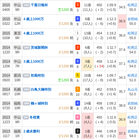
3
2015
中山
千葉日報杯
11着
450
1:09.9
松岡正
1000
34.5
0405
9R
芝1200
良
(11人)
(＋2)
(+1.0)
55.0
3
4
2015
中山
４歳上1000万
8着
448
1:12.3
岩部純
36.5
0322
12R
ダ1200
良
(12人)
(－6)
(+0.6)
55.0
8
1
2015
東京
４歳上1000万
13着
454
1:19.2
松岡正
36.0
0208
8R
ダ1300
稍
(10人)
(－2)
(+0.8)
55.0
2
3
2014
中山
茨城新聞杯
6着
456
1:11.7
松岡正
1000
37.6
1220
9R
ダ1200
稍
(9人)
(－2)
(+0.7)
54.0
6
4
2014
中山
３歳上1000万
3着
458
1:11.4
松岡正
37.1
1206
7R
ダ1200
稍
(7人)
(
＋14
)
(+0.8)
54.0
8
5
2014
新潟
初風特別
16着
444
1:09.7
松岡正
1000
34.3
0920
10R
芝1200
良
(17人)
(－8)
(+0.9)
51.0
9
7
2014
札幌
白鳥大橋特別
9着
452
0:59.5
丸山元
1000
35.7
0817
10R
ダ1000
良
(8人)
(－6)
(+1.4)
52.0
10
4
2014
福島
鶴ヶ城特別
14着
458
1:09.2
岩部純
1000
38.0
0720
10R
ダ1150
重
(8人)
(＋8)
(+1.3)
52.0
8
8
2013
中山
冬桜賞
1着
450
1:11.6
松岡正
500
36.9
1223
9R
ダ1200
稍
(4人)
(＋4)
(-0.0)
54.0
16
2
2013
福島
２歳未勝利
1着
446
1:09.8
岩部純
37.3
1117
1R
ダ1150
良
(3人)
(－6)
(-0.2)
54.0
3