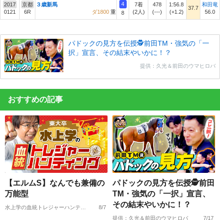
4
2017
京都
３歳新馬
7着
478
1:56.8
和田竜
37.7
0121
6R
ダ1800
重
(2人)
(---)
(+1.2)
56.0
8
パドックの見方を伝授🕵前田TM・強気の「一
択」宣言、その結末やいかに！？
提供：久光＆前田のウマヒロバ
おすすめの記事
【エルムS】なんでも兼備の
パドックの見方を伝授🕵前田
万能型
TM・強気の「一択」宣言、
その結末やいかに！？
水上学の血統トレジャーハンティング
8/7
提供：久光＆前田のウマヒロバ
7/17