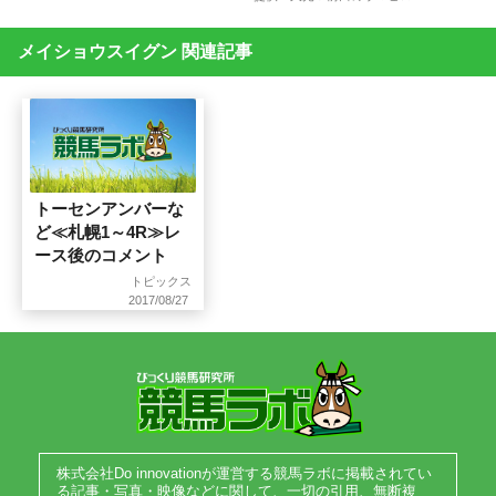
メイショウスイグン 関連記事
トーセンアンバーな
ど≪札幌1～4R≫レ
ース後のコメント
トピックス
2017/08/27
株式会社Do innovationが運営する競馬ラボに掲載されてい
る記事・写真・映像などに関して、一切の引用、無断複