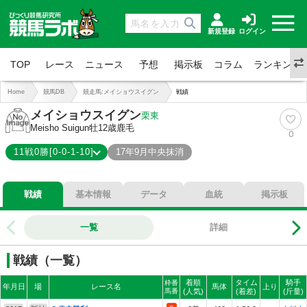
新規登録
ログイン
TOP
レース
ニュース
予想
掲示板
コラム
ランキング
Home
競馬DB
競走馬:メイショウスイグン
戦績
メイショウスイグン
栗東
Meisho Suigun
牡12歳
鹿毛
0
11戦0勝[0-0-1-10]
17年9月中央抹消
0-0-1-10
総合成績
戦績
基本情報
データ
血統
掲示板
0%
勝率
0%
連対
一覧
詳細
9%
複勝
戦績（一覧）
着順
タイム
騎手
枠番
年月日
場
レース名
馬体
上り
馬番
(人気)
(着差)
(斤量)