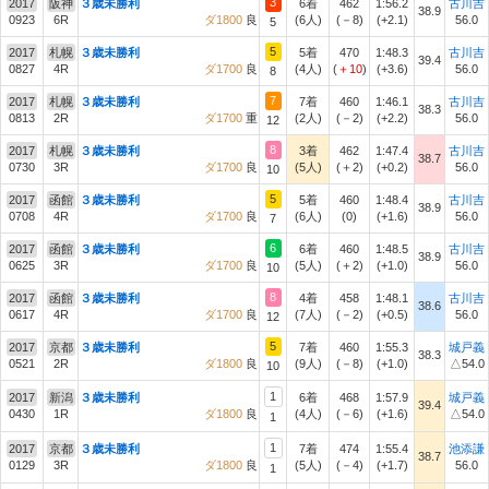
3
2017
阪神
３歳未勝利
6着
462
1:56.2
古川吉
38.9
0923
6R
ダ1800
良
(6人)
(－8)
(+2.1)
56.0
5
5
2017
札幌
３歳未勝利
5着
470
1:48.3
古川吉
39.4
0827
4R
ダ1700
良
(4人)
(
＋10
)
(+3.6)
56.0
8
7
2017
札幌
３歳未勝利
7着
460
1:46.1
古川吉
38.3
0813
2R
ダ1700
重
(2人)
(－2)
(+2.2)
56.0
12
8
2017
札幌
３歳未勝利
3着
462
1:47.4
古川吉
38.7
0730
3R
ダ1700
良
(5人)
(＋2)
(+0.2)
56.0
10
5
2017
函館
３歳未勝利
5着
460
1:48.4
古川吉
38.9
0708
4R
ダ1700
良
(6人)
(0)
(+1.6)
56.0
7
6
2017
函館
３歳未勝利
6着
460
1:48.5
古川吉
38.9
0625
3R
ダ1700
良
(5人)
(＋2)
(+1.0)
56.0
10
8
2017
函館
３歳未勝利
4着
458
1:48.1
古川吉
38.6
0617
4R
ダ1700
良
(7人)
(－2)
(+0.5)
56.0
12
5
2017
京都
３歳未勝利
7着
460
1:55.3
城戸義
38.3
0521
2R
ダ1800
良
(9人)
(－8)
(+1.0)
△54.0
10
1
2017
新潟
３歳未勝利
6着
468
1:57.9
城戸義
39.4
0430
1R
ダ1800
良
(4人)
(－6)
(+1.6)
△54.0
1
1
2017
京都
３歳未勝利
7着
474
1:55.4
池添謙
38.7
0129
3R
ダ1800
良
(5人)
(－4)
(+1.7)
56.0
1