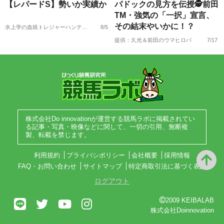
【レパードS】勢いか実績か
パドックの見方を伝授🕵前田
TM・強気の「一択」宣言、
その結末やいかに！？
水上学の血統トレジャーハンティング
8/5
提供：久光＆前田のウマヒロバ
7/17
株式会社Do innovationが運営する競馬ラボに掲載されてい
る記事・写真・映像などに関して、一切の引用、無断複
製、転載を禁じます。
利用規約
プライバシポリシー
会社概要
採用情報
FAQ・お問い合わせ
サイトマップ
特定商取引法に基づく表記
ログアウト
2009 KEIBALAB
株式会社Doinnovation