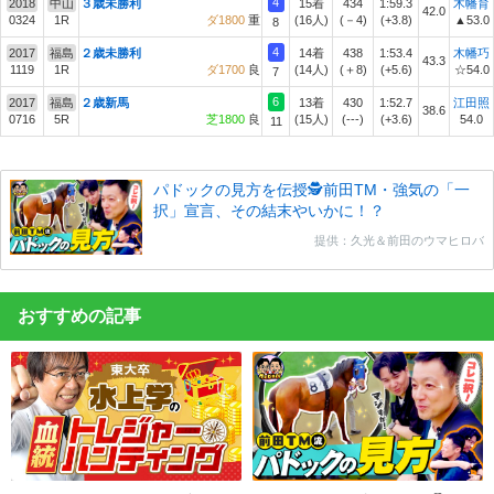
4
2018
中山
３歳未勝利
15着
434
1:59.3
木幡育
42.0
0324
1R
ダ1800
重
(16人)
(－4)
(+3.8)
▲53.0
8
4
2017
福島
２歳未勝利
14着
438
1:53.4
木幡巧
43.3
1119
1R
ダ1700
良
(14人)
(＋8)
(+5.6)
☆54.0
7
6
2017
福島
２歳新馬
13着
430
1:52.7
江田照
38.6
0716
5R
芝1800
良
(15人)
(---)
(+3.6)
54.0
11
パドックの見方を伝授🕵前田TM・強気の「一
択」宣言、その結末やいかに！？
提供：久光＆前田のウマヒロバ
おすすめの記事