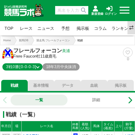
新規登録
ログイン
TOP
レース
ニュース
予想
掲示板
コラム
ランキング
Home
競馬DB
競走馬:フレールフォーコン
戦績
フレールフォーコン
美浦
Frere Faucon
牡11歳
鹿毛
0
3戦0勝[0-0-0-3]
18年3月中央抹消
0-0-0-3
総合成績
戦績
基本情報
データ
血統
掲示板
0%
勝率
0%
連対
一覧
詳細
0%
複勝
戦績（一覧）
着順
タイム
騎手
枠番
年月日
場
レース名
馬体
上り
馬番
(人気)
(着差)
(斤量)