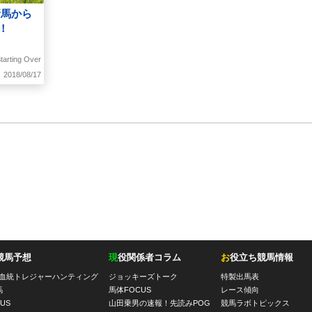
新馬から
！
ting Over
2018/08/17
競馬予想
現
役関係者コラム
お
役立ち競馬情報
血統トレジャーハンティング
ジョッキーズトーク
特製出馬表
馬
馬体FOCUS
レース傾向
US
山田乗男の速報！先読みPOG
競馬ラボトピックス