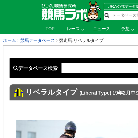
TOP
レース
ニュース
予想
ホーム
競馬データベース
競走馬:リベラルタイプ
データベース検索
リベラルタイプ
(Liberal Type) 19年2