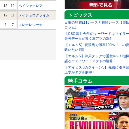
15
12
ペイシャクレア
トピックス
12
11
メイショウクライム
日曜の騎乗は1レースと最終レース【柴
6
7
エレナレジーナ
コラム】
【CBC賞】今年のキーワードはマイラ
最強データが導く激アツの3頭
【エルムS】夏競馬で勝率100％！この
狙いたい1頭
【エルムS】師弟タッグで重賞Vへ！指
語るウェイワードアクトの勝算
【アイビスSD/クイーンS】先週に引き
上学がダブル的中！
騎手コラム