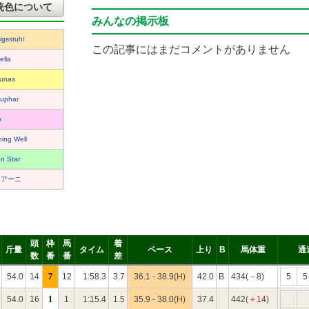
統色について
みんなの掲示板
igsstuhl
この記事にはまだコメントがありません
ella
unas
uphar
o
hing Well
en Star
リアーニ
頭
枠
馬
着
斤量
タイム
ペース
上り
B
馬体重
通
数
番
番
差
54.0
14
7
12
1:58.3
3.7
36.1 - 38.9(H)
42.0
B
434(－8)
5
5
54.0
16
1
1
1:15.4
1.5
35.9 - 38.0(H)
37.4
442(
＋14
)