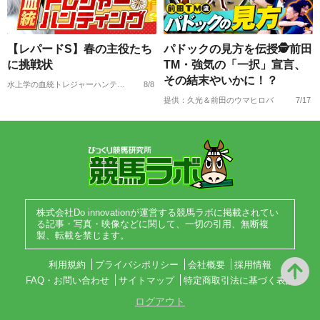
【レパードS】春の主役たち
パドックの見方を伝授🕵前田
に挑戦状
TM・強気の「一択」宣言、
その結末やいかに！？
水上学の血統トレジャーハンティング
8/8
提供：久光＆前田のウマヒロバ
7/17
株式会社Do innovationが運営する競馬ラボに掲載されてい
る記事・写真・映像などに関して、一切の引用、無断複
製、転載を禁じます。
利用規約
プライバシポリシー
会社概要
採用情報
FAQ・お問い合わせ
サイトマップ
特定商取引法に基づく表記
ログアウト