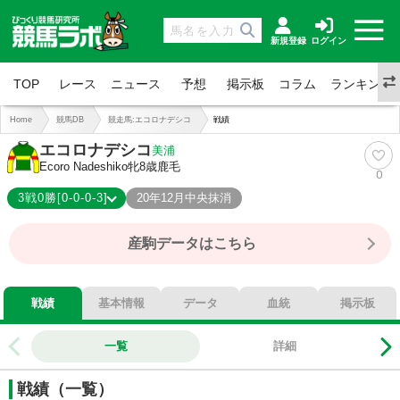
新規登録
ログイン
TOP
レース
ニュース
予想
掲示板
コラム
ランキング
Home
競馬DB
競走馬:エコロナデシコ
戦績
エコロナデシコ
美浦
Ecoro Nadeshiko
牝8歳
鹿毛
0
3戦0勝[0-0-0-3]
20年12月中央抹消
0-0-0-3
総合成績
産駒データはこちら
0%
勝率
0%
連対
0%
複勝
戦績
基本情報
データ
血統
掲示板
一覧
詳細
戦績（一覧）