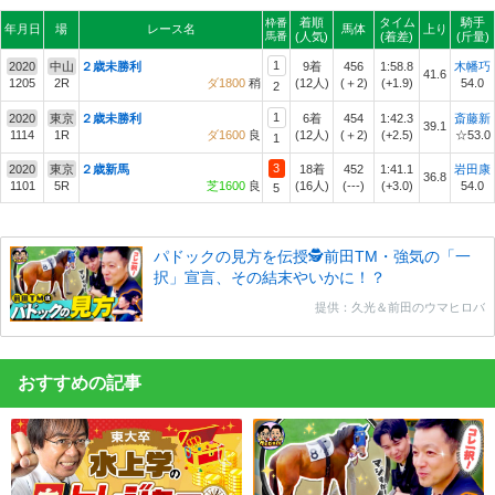
着順
タイム
騎手
枠番
年月日
場
レース名
馬体
上り
馬番
(人気)
(着差)
(斤量)
1
2020
中山
２歳未勝利
9着
456
1:58.8
木幡巧
41.6
1205
2R
ダ1800
稍
(12人)
(＋2)
(+1.9)
54.0
2
1
2020
東京
２歳未勝利
6着
454
1:42.3
斎藤新
39.1
1114
1R
ダ1600
良
(12人)
(＋2)
(+2.5)
☆53.0
1
3
2020
東京
２歳新馬
18着
452
1:41.1
岩田康
36.8
1101
5R
芝1600
良
(16人)
(---)
(+3.0)
54.0
5
パドックの見方を伝授🕵前田TM・強気の「一
択」宣言、その結末やいかに！？
提供：久光＆前田のウマヒロバ
おすすめの記事