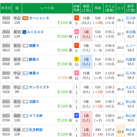
着順
タイム
騎手
枠番
年月日
場
レース名
馬体
上り
馬番
(人気)
(着差)
(斤量)
3
2023
中山
オーシャンＳ
16着
536
1:08.8
石川裕
GIII
35.1
0304
11R
芝1200
良
(11人)
(
＋20
)
(+1.4)
55.0
5
8
2022
新潟
ルミエＡＤ
1着
516
0:55.1
泉谷楓
L
32.7
1030
11R
芝1000
稍
(1人)
(＋6)
(-0.0)
51.0
17
3
2022
新潟
稲妻Ｓ
6着
510
0:56.9
ルメー
3勝
34.0
0813
11R
芝1000
重
(7人)
(－4)
(+0.6)
54.0
6
5
2022
新潟
駿風Ｓ
2着
514
0:55.1
武藤雅
3勝
33.0
0508
10R
芝1000
良
(1人)
(－6)
(+0.0)
54.0
10
8
2022
中山
春風Ｓ
16着
520
1:14.6
石川裕
3勝
40.0
0326
9R
ダ1200
稍
(4人)
(＋4)
(+3.0)
54.0
15
1
2022
中山
サンライズＳ
8着
516
1:09.2
丸山元
3勝
35.4
0116
9R
芝1200
良
(6人)
(
＋12
)
(+0.3)
53.0
1
1
2021
新潟
北陸Ｓ
6着
504
1:08.7
秋山稔
3勝
35.3
1010
11R
芝1200
良
(1人)
(
＋12
)
(+0.1)
52.0
1
4
2021
函館
ＨＴＢ杯
1着
492
1:08.6
秋山稔
2勝
34.7
0704
12R
芝1200
良
(1人)
(＋2)
(-0.3)
50.0
4
1
2021
札幌
礼文特別
1着
490
1:07.6
秋山稔
1勝
33.9
0619
12R
芝1200
良
(2人)
(
－14
)
(-0.2)
50.0
1