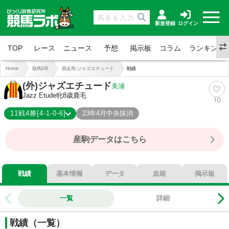
新規登録
ログイン
TOP
レース
ニュース
予想
掲示板
コラム
ランキング
Home
競馬DB
競走馬:ジャズエチュード
戦績
(外)ジャズエチュード
美浦
Jazz Etude
牝8歳
鹿毛
10
11戦4勝[4-1-0-6]
23年4月中央抹消
4-1-0-6
総合成績
産駒データはこちら
36%
勝率
45%
連対
45%
複勝
戦績
基本情報
データ
血統
掲示板
一覧
詳細
戦績（一覧）