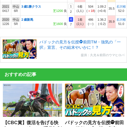
1
2021
中山
３歳1勝クラス
6着
504
1:09.2
石川裕
35.5
0417
6R
芝1200
良
(1人)
(
＋18
)
(+0.4)
52.0
2
4
2020
中山
２歳新馬
1着
486
1:36.2
石川裕
35.9
1226
5R
芝1600
良
(2人)
(---)
(-0.2)
51.0
7
パドックの見方を伝授🕵前田TM・強気の「一
択」宣言、その結末やいかに！？
提供：久光＆前田のウマヒロバ
おすすめの記事
【CBC賞】復活を告げる快
パドックの見方を伝授🕵前田