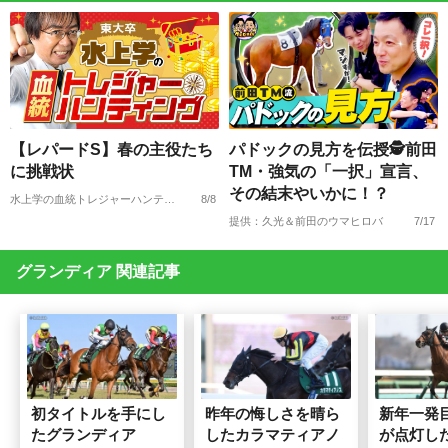
【レパードS】春の主役たち
パドックの見方を伝授🕵前田
に挑戦状
TM・強気の「一択」宣言、
その結末やいかに！？
水上学の血統トレジャーハンティング
8/8
提供：久光＆前田のウマヒロバ
7/17
グランディア 関連記事
初タイトルを手にし
昨年の悔しさを晴ら
新年一発
たグランディア
したカラマティアノ
が点灯し