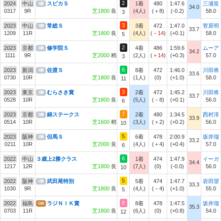
2
2024
中山
スピカＳ
1着
480
1:47.6
三浦皇
3勝
34.0
0317
9R
芝1800
良
(4人)
(＋8)
(-0.2)
58.0
3
3
2023
中山
常総Ｓ
3着
472
1:47.0
菅原明
3勝
33.7
1209
11R
芝1800
良
(4人)
(
－14
)
(+0.1)
58.0
5
2
2023
京都
修学院Ｓ
4着
486
1:59.6
ムーア
3勝
34.2
1111
9R
芝2000
稍
(2人)
(
＋14
)
(+0.3)
57.0
3
6
2023
新潟
佐渡Ｓ
8着
472
1:46.0
川田将
3勝
33.6
0730
10R
芝1800
良
(1人)
(0)
(+1.0)
58.0
11
3
2023
東京
むらさき賞
2着
472
1:45.2
川田将
3勝
33.7
0528
10R
芝1800
良
(5人)
(－8)
(+0.1)
56.0
6
7
2023
京都
錦ステークス
2着
480
1:34.5
西村淳
3勝
33.9
0514
10R
芝1600
稍
(3人)
(＋2)
(+0.2)
56.0
10
5
2023
阪神
但馬Ｓ
6着
478
2:00.9
坂井瑠
3勝
33.2
0211
10R
芝2000
良
(4人)
(＋4)
(+0.4)
57.0
6
6
2022
中山
３歳上2勝クラス
1着
474
1:47.9
イーガ
34.4
1217
12R
芝1800
良
(7人)
(0)
(-0.0)
56.0
10
5
2022
阪神
武田尾特別
5着
474
1:47.7
岩田望
2勝
33.3
1030
9R
芝1800
良
(4人)
(－4)
(+1.0)
55.0
5
8
2022
福島
ラジＮＩＫ賞
8着
478
1:47.5
坂井瑠
GIII
35.3
0703
11R
芝1800
良
(6人)
(0)
(+0.8)
54.0
12