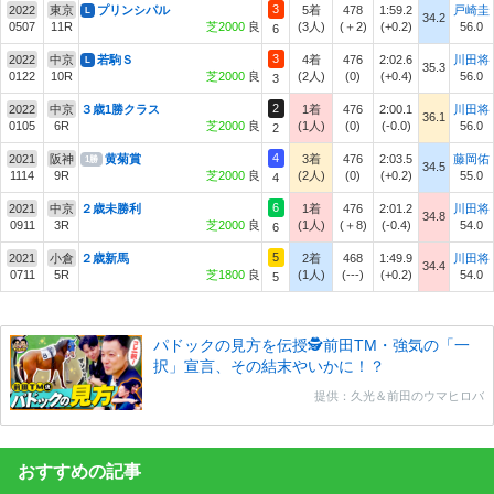
3
2022
東京
プリンシパル
5着
478
1:59.2
戸崎圭
L
34.2
0507
11R
芝2000
良
(3人)
(＋2)
(+0.2)
56.0
6
3
2022
中京
若駒Ｓ
4着
476
2:02.6
川田将
L
35.3
0122
10R
芝2000
良
(2人)
(0)
(+0.4)
56.0
3
2
2022
中京
３歳1勝クラス
1着
476
2:00.1
川田将
36.1
0105
6R
芝2000
良
(1人)
(0)
(-0.0)
56.0
2
4
2021
阪神
黄菊賞
3着
476
2:03.5
藤岡佑
1勝
34.5
1114
9R
芝2000
良
(2人)
(0)
(+0.2)
55.0
4
6
2021
中京
２歳未勝利
1着
476
2:01.2
川田将
34.8
0911
3R
芝2000
良
(1人)
(＋8)
(-0.4)
54.0
6
5
2021
小倉
２歳新馬
2着
468
1:49.9
川田将
34.4
0711
5R
芝1800
良
(1人)
(---)
(+0.2)
54.0
5
パドックの見方を伝授🕵前田TM・強気の「一
択」宣言、その結末やいかに！？
提供：久光＆前田のウマヒロバ
おすすめの記事