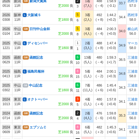
2
2026
新潟
新潟大賞典
1着
488
1:58.9
西村淳
GIII
33.7
0516
11R
芝2000
良
(7人)
(－4)
(-0.1)
57.0
3
5
2026
阪神
大阪城Ｓ
3着
492
1:44.2
西村淳
L
34.4
0308
11R
芝1800
良
(2人)
(＋8)
(+0.2)
58.0
6
5
2026
中山
日刊中山金杯
3着
484
2:00.3
横山武
GIII
34.0
0104
11R
芝2000
良
(4人)
(－4)
(+0.0)
56.0
8
1
2025
中山
ディセンバー
2着
488
1:47.4
マーカ
L
34.9
1221
11R
芝1800
重
(3人)
(＋8)
(+0.0)
58.0
1
6
2025
函館
函館記念
13着
480
1:59.3
三浦皇
GIII
36.5
0629
11R
芝2000
良
(5人)
(－4)
(+1.7)
56.0
10
8
2025
福島
福島民報杯
5着
484
2:00.1
三浦皇
L
34.8
0413
11R
芝2000
良
(1人)
(－2)
(+0.3)
58.0
15
6
2025
中山
中山記念
7着
486
1:45.4
三浦皇
GII
34.3
0302
11R
芝1800
良
(11人)
(＋6)
(+0.6)
57.0
11
3
2024
東京
オクトーバー
4着
480
1:57.8
三浦皇
L
34.1
1013
11R
芝2000
良
(1人)
(＋4)
(+0.4)
58.0
5
2
2024
函館
函館記念
2着
476
1:59.8
三浦皇
GIII
35.3
0714
11R
芝2000
良
(4人)
(－6)
(+0.6)
56.0
4
8
2024
東京
エプソムＣ
6着
482
1:45.3
三浦皇
GIII
34.1
0609
11R
芝1800
良
(5人)
(＋2)
(+0.6)
57.0
16