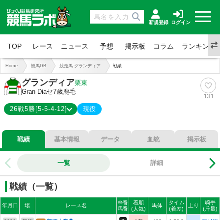
新規登録
ログイン
TOP
レース
ニュース
予想
掲示板
コラム
ランキング
Home
競馬DB
競走馬:グランディア
戦績
グランディア
栗東
Gran Dia
セ7歳
鹿毛
131
26戦5勝[5-5-4-12]
現役
5-5-4-12
総合成績
戦績
基本情報
データ
血統
掲示板
19%
勝率
38%
連対
一覧
詳細
54%
複勝
戦績（一覧）
着順
タイム
騎手
枠番
年月日
場
レース名
馬体
上り
馬番
(人気)
(着差)
(斤量)