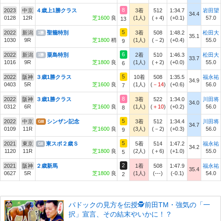
8
2023
中京
４歳上1勝クラス
3着
512
1:34.7
岩田望
34.4
0128
12R
芝1600
良
(1人)
(＋4)
(+0.1)
57.0
13
5
2022
新潟
聖籠特別
3着
508
1:48.2
松田大
1勝
35.1
1030
9R
芝1800
稍
(1人)
(－2)
(+0.4)
55.0
9
6
2022
新潟
粟島特別
2着
510
1:46.3
松田大
1勝
33.7
1016
9R
芝1800
良
(1人)
(＋2)
(+0.0)
55.0
6
5
2022
阪神
３歳1勝クラス
10着
508
1:35.5
福永祐
34.9
0403
5R
芝1600
良
(1人)
(
－14
)
(+0.6)
56.0
7
8
2022
阪神
３歳1勝クラス
3着
522
1:34.0
川田将
34.0
0312
6R
芝1600
良
(1人)
(
＋10
)
(+0.2)
56.0
8
5
2022
中京
シンザン記念
3着
512
1:34.4
川田将
GIII
34.7
0109
11R
芝1600
良
(3人)
(－2)
(+0.3)
56.0
9
5
2021
東京
東スポ２歳Ｓ
5着
514
1:47.2
福永祐
GII
34.2
1120
11R
芝1800
良
(2人)
(＋6)
(+1.0)
55.0
5
2
2021
阪神
２歳新馬
1着
508
1:47.9
福永祐
35.4
0627
5R
芝1800
良
(1人)
(---)
(-0.1)
54.0
2
パドックの見方を伝授🕵前田TM・強気の「一
択」宣言、その結末やいかに！？