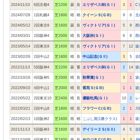
2024/11/10
6回京都4
芝2200
曇
良
エリザベス杯(ＧⅠ)
3
1
C
2024/07/28
1回札幌4
芝1800
晴
稍
クイーンＳ(ＧⅢ)
9
6
北
2024/05/12
2回東京8
芝1600
曇
良
ヴィクトリア(ＧⅠ)
5
9
西
2024/03/31
2回阪神4
芝2000
晴
良
大阪杯(ＧⅠ)
6
8
西
2023/05/14
2回東京8
芝1600
雨
良
ヴィクトリア(ＧⅠ)
7
12
坂
2023/02/26
2回中山2
芝1800
晴
良
中山記念(ＧⅡ)
3
5
吉
2022/11/13
5回阪神4
芝2200
曇
重
エリザベス杯(ＧⅠ)
2
14
坂
2022/10/16
4回阪神5
芝2000
晴
良
秋華賞(ＧⅠ)
3
1
坂
2022/09/10
4回中山1
芝2000
晴
良
紫苑Ｓ(ＧⅢ)
1
1
坂
2022/05/22
2回東京10
芝2400
晴
良
優駿牝馬(ＧⅠ)
10
2
レ
2022/03/21
2回中山8
芝1800
晴
良
フラワーＣ(ＧⅢ)
2
1
川
2022/02/13
1回阪神2
芝1600
雨
稍
こぶし賞(1勝クラス)
1
1
坂
2021/11/13
5回阪神3
芝1600
晴
良
デイリー２Ｓ(ＧⅡ)
4
5
吉
2021/10/09
4回東京1
芝1600
曇
良
サウジＲＣ(ＧⅢ)
3
3
戸