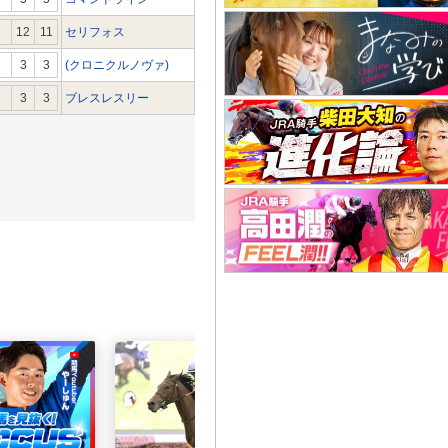
12
11
セリフォス
3
3
(クロニクルノヴァ)
3
3
ブレスレスリー