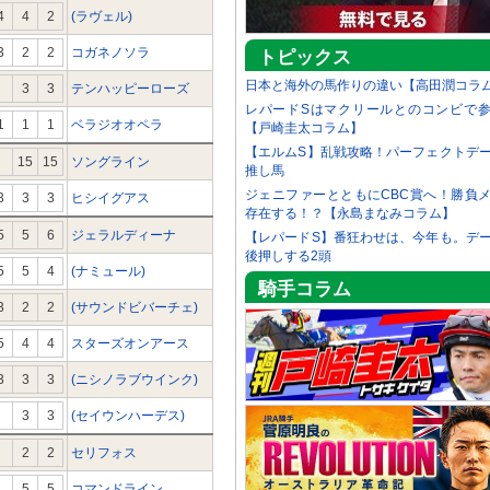
4
4
2
(ラヴェル)
3
2
2
コガネノソラ
トピックス
日本と海外の馬作りの違い【高田潤コラ
3
3
テンハッピーローズ
レパードSはマクリールとのコンビで
1
1
1
ベラジオオペラ
【戸崎圭太コラム】
【エルムS】乱戦攻略！パーフェクトデ
15
15
ソングライン
推し馬
ジェニファーとともにCBC賞へ！勝負
3
3
3
ヒシイグアス
存在する！？【永島まなみコラム】
5
5
6
ジェラルディーナ
【レパードS】番狂わせは、今年も。デ
後押しする2頭
5
5
4
(ナミュール)
騎手コラム
3
2
2
(サウンドビバーチェ)
5
4
4
スターズオンアース
3
3
3
(ニシノラブウインク)
3
3
(セイウンハーデス)
2
2
セリフォス
5
5
コマンドライン