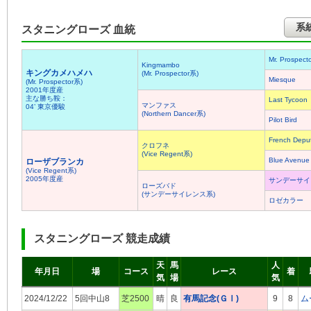
系
スタニングローズ 血統
Mr. Prospect
Kingmambo
キングカメハメハ
(Mr. Prospector系)
Miesque
(Mr. Prospector系)
2001年度産
主な勝ち鞍：
Last Tycoon
マンファス
04’ 東京優駿
(Northern Dancer系)
Pilot Bird
French Depu
クロフネ
(Vice Regent系)
Blue Avenue
ローザブランカ
(Vice Regent系)
2005年度産
サンデーサイ
ローズバド
(サンデーサイレンス系)
ロゼカラー
スタニングローズ 競走成績
天
馬
人
年月日
場
コース
レース
着
気
場
気
2024/12/22
5回中山8
芝2500
晴
良
有馬記念(ＧⅠ)
9
8
ム