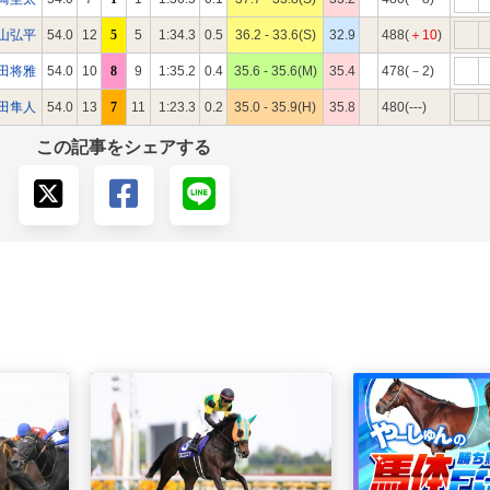
山弘平
54.0
12
5
5
1:34.3
0.5
36.2 - 33.6(S)
32.9
488(
＋10
)
田将雅
54.0
10
8
9
1:35.2
0.4
35.6 - 35.6(M)
35.4
478(－2)
田隼人
54.0
13
7
11
1:23.3
0.2
35.0 - 35.9(H)
35.8
480(---)
この記事をシェアする