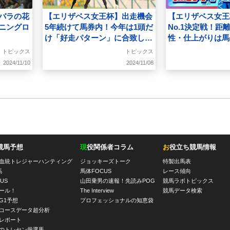
バラの花
【エリザベス女王杯】出走機会
【エリザベス女王
ニングロ
5年続けて馬券内！今年は1頭だ
No.1決定戦！距
け「好走パターン」に合致した
性・仕上がりは馬
激アツ馬
ック！
トピックス
トピックス
2024/11/10
2024/11/08
競馬予想
現
役関係者コラム
お
役立ち競馬情報
血統トレジャーハンティング
ジョッキーズトーク
特製出馬表
馬
馬体FOCUS
レース傾向
US
山田乗男の速報！先読みPOG
競馬ラボトピックス
ール！
The Interview
競馬データ検索
G1予想
プロフェッショナルの知恵袋
コースデータ超分析
レポート
のトレセン厳選馬