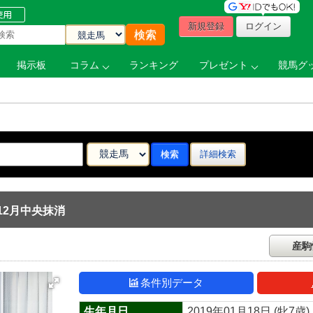
新規登録
ログイン
掲示板
コラム
ランキング
プレゼント
競馬グッ
詳細検索
24年12月中央抹消
産駒
条件別データ
生年月日
2019年01月18日 (牝7歳)