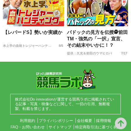
【レパードS】勢いか実績か
パドックの見方を伝授🕵前田
TM・強気の「一択」宣言、
その結末やいかに！？
水上学の血統トレジャーハンティング
8/5
提供：久光＆前田のウマヒロバ
7/17
株式会社Do innovationが運営する競馬ラボに掲載されてい
る記事・写真・映像などに関して、一切の引用、無断複
製、転載を禁じます。
利用規約
プライバシポリシー
会社概要
採用情報
FAQ・お問い合わせ
サイトマップ
特定商取引法に基づく表記