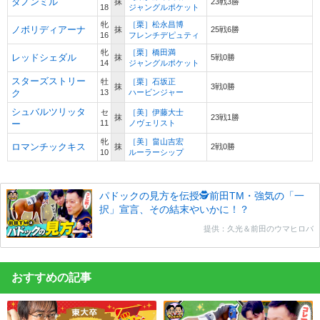
ダノンミル
抹
23戦3勝
Hail Proudly
18
ジャングルポケット
クリスティロマ
ンス
Hail to
牝
［栗］松永昌博
(Roberto系)
ノボリディアーナ
抹
25戦6勝
Reason
Halo
16
フレンチデピュティ
Cosmah
サンデーサイレ
牝
［栗］橋田満
レッドシェダル
抹
5戦0勝
ンス
14
ジャングルポケット
Understanding
Wishing Well
スターリーロマンス
スターズストリー
Mountain
牡
［栗］石坂正
抹
3戦0勝
(サンデーサイレン
Flower
ク
13
ハービンジャー
ス系)
Wild Risk
シュバルツリッタ
セ
［美］伊藤大士
Le Fabuleux
抹
23戦1勝
ー
11
ノヴェリスト
Anguar
ミルレーサー
In Reality
牝
［美］畠山吉宏
ロマンチックキス
抹
2戦0勝
Marston’s Mill
10
ルーラーシップ
Millicent
インブリード：
Hail to Reason
：5×5
Literat
：5×5
パドックの見方を伝授🕵前田TM・強気の「一
択」宣言、その結末やいかに！？
提供：久光＆前田のウマヒロバ
おすすめの記事