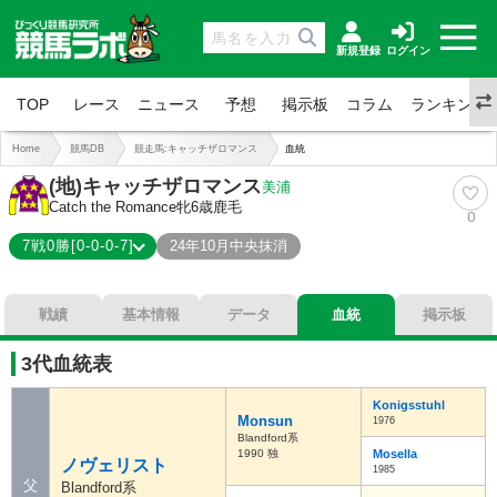
新規登録
ログイン
TOP
レース
ニュース
予想
掲示板
コラム
ランキング
Home
競馬DB
競走馬:キャッチザロマンス
血統
(地)キャッチザロマンス
美浦
Catch the Romance
牝6歳
鹿毛
0
7戦0勝[0-0-0-7]
24年10月中央抹消
0-0-0-7
総合成績
戦績
基本情報
データ
血統
掲示板
0%
勝率
0%
連対
3代血統表
0%
複勝
Konigsstuhl
Monsun
1976
Blandford系
1990 独
Mosella
ノヴェリスト
1985
父
Blandford系