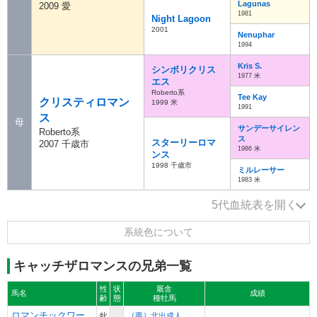
Lagunas
2009 愛
1981
Night Lagoon
2001
Nenuphar
1994
Kris S.
シンボリクリス
1977 米
エス
Roberto系
Tee Kay
クリスティロマン
1999 米
1991
ス
母
サンデーサイレン
Roberto系
ス
スターリーロマ
2007 千歳市
1986 米
ンス
1998 千歳市
ミルレーサー
1983 米
5代血統表を開く
5代血統表
拡大して見る
系統色について
Tamerlane
Dschingis
Khan
Donna Diana
キャッチザロマンスの兄弟一覧
Konigsstuhl
Tiepoletto
Konigskronung
性
状
厩舎
馬名
成績
Kronung
Monsun
齢
態
種牡馬
(Blandford系)
Literat
ロマンチックワー
牝
［栗］北出成人