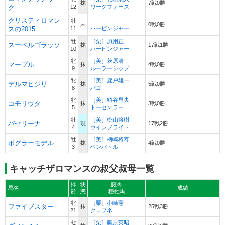
Surumu
抹
7戦0勝
ク
12
ワークフォース
Surama
Mosella
Authi
クリスティロマン
牡
Monasia
未
0戦0勝
スの2015
11
ハービンジャー
Monacensia
ノヴェリスト
牡
［栗］加用正
Nijinsky
(Blandford系)
スーペルゴラッソ
抹
17戦1勝
Ile de Bourbon
10
ハービンジャー
Roseliere
Lagunas
牝
［美］萩原清
マープル
抹
4戦0勝
Literat
9
ルーラーシップ
Liranga
Love In
牝
［美］鹿戸雄一
Night Lagoon
デルマヒジリ
抹
5戦0勝
Northern
8
バゴ
(Nijinsky系)
Dancer
Night Shift
牝
［美］粕谷昌央
コモリウタ
抹
3戦0勝
Ciboulette
5
トーセンラー
Nenuphar
Nebos
牡
［美］松山将樹
バセリーナ
現
Narola
17戦2勝
4
ウインブライト
Nubia
牡
［美］柄崎将寿
Hail to
ボグラーモデル
抹
4戦0勝
3
ベンバトル
Reason
Roberto
Bramalea
Kris S.
キャッチザロマンスの叔父叔母一覧
Princequillo
Sharp Queen
シンボリクリスエス
Bridgework
性
状
厩舎
馬名
(Roberto系)
成績
齢
態
種牡馬
Seattle Slew
Gold Meridian
牝
［栗］小崎憲
Queen Louie
ファイブスター
抹
25戦3勝
21
クロフネ
Tee Kay
Tri Jet
セ
［栗］藤原英昭
Tri Argo