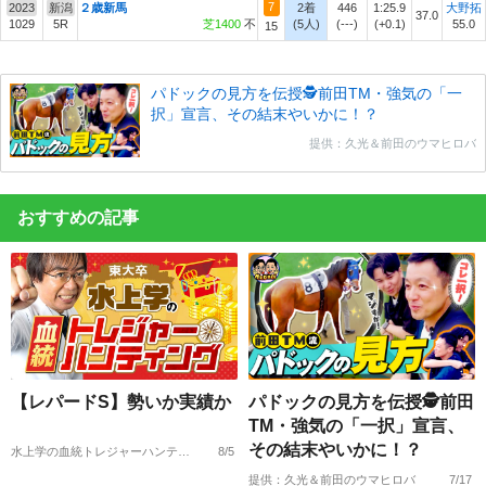
7
2023
新潟
２歳新馬
2着
446
1:25.9
大野拓
37.0
1029
5R
芝1400
不
(5人)
(---)
(+0.1)
55.0
15
パドックの見方を伝授🕵前田TM・強気の「一
択」宣言、その結末やいかに！？
提供：久光＆前田のウマヒロバ
おすすめの記事
【レパードS】勢いか実績か
パドックの見方を伝授🕵前田
TM・強気の「一択」宣言、
その結末やいかに！？
水上学の血統トレジャーハンティング
8/5
提供：久光＆前田のウマヒロバ
7/17