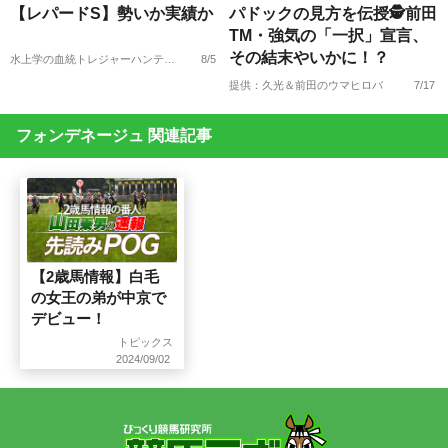
【レパードS】勢いか実績か
パドックの見方を伝授🕵前田
TM・強気の「一択」宣言、
その結末やいかに！？
水上学の血統トレジャーハンティング
8/5
提供：久光＆前田のウマヒロバ
7/17
フォンデネージュ 関連記事
【2歳馬情報】白毛
の女王の弟が中京で
デビュー！
トピックス
2024/09/02