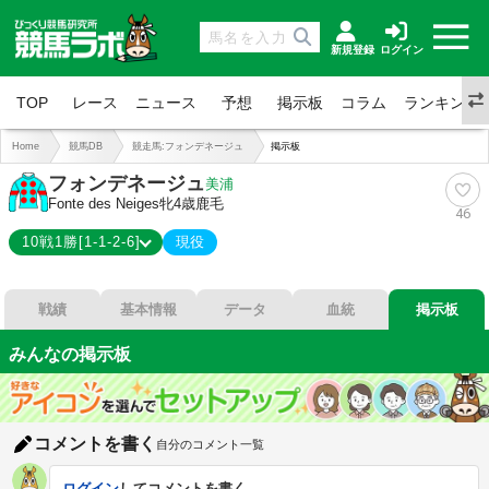
新規登録
ログイン
TOP
レース
ニュース
予想
掲示板
コラム
ランキング
Home
競馬DB
競走馬:フォンデネージュ
掲示板
フォンデネージュ
美浦
Fonte des Neiges
牝4歳
鹿毛
46
10戦1勝[1-1-2-6]
現役
1-1-2-6
総合成績
戦績
基本情報
データ
血統
掲示板
10%
勝率
20%
連対
みんなの掲示板
40%
複勝
コメントを書く
自分のコメント一覧
ログイン
してコメントを書く