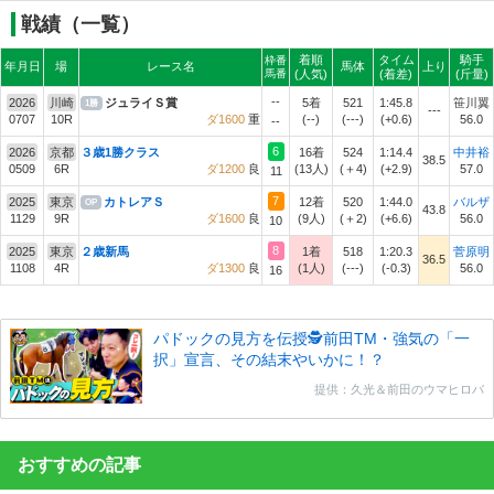
戦績（一覧）
着順
タイム
騎手
枠番
年月日
場
レース名
馬体
上り
馬番
(人気)
(着差)
(斤量)
--
2026
川崎
ジュライＳ賞
5着
521
1:45.8
笹川翼
1勝
---
0707
10R
ダ1600
重
(--)
(---)
(+0.6)
56.0
--
6
2026
京都
３歳1勝クラス
16着
524
1:14.4
中井裕
38.5
0509
6R
ダ1200
良
(13人)
(＋4)
(+2.9)
57.0
11
7
2025
東京
カトレアＳ
12着
520
1:44.0
バルザ
OP
43.8
1129
9R
ダ1600
良
(9人)
(＋2)
(+6.6)
56.0
10
8
2025
東京
２歳新馬
1着
518
1:20.3
菅原明
36.5
1108
4R
ダ1300
良
(1人)
(---)
(-0.3)
56.0
16
パドックの見方を伝授🕵前田TM・強気の「一
択」宣言、その結末やいかに！？
提供：久光＆前田のウマヒロバ
おすすめの記事