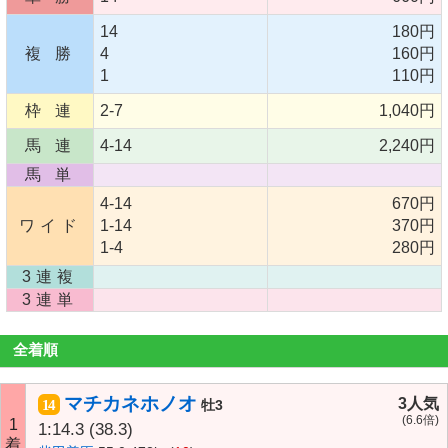
14
180円
複 勝
4
160円
1
110円
枠 連
2-7
1,040円
馬 連
4-14
2,240円
馬 単
4-14
670円
ワイド
1-14
370円
1-4
280円
3連複
3連単
全着順
マチカネホノオ
3人気
14
牡3
(6.6倍)
1
1:14.3
(38.3)
着