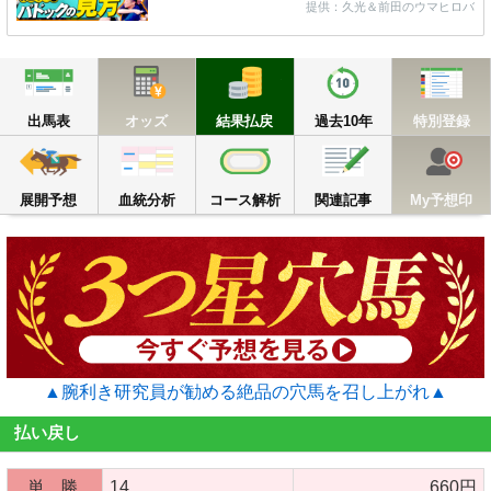
提供：久光＆前田のウマヒロバ
出馬表
オッズ
結果払戻
過去10年
出馬表
オッズ
結果払戻
過去10年
特別登録
展開予想
血統分析
コース解析
関連記事
M
展開予想
血統分析
コース解析
関連記事
My予想印
▲腕利き研究員が勧める絶品の穴馬を召し上がれ▲
払い戻し
単 勝
14
660円