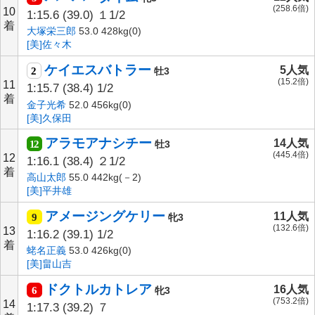
(258.6倍)
10
1:15.6
(39.0)
１1/2
着
大塚栄三郎
53.0 428kg(0)
[美]佐々木
ケイエスバトラー
5人気
2
牡3
(15.2倍)
11
1:15.7
(38.4)
1/2
着
金子光希
52.0 456kg(0)
[美]久保田
アラモアナシチー
14人気
12
牡3
(445.4倍)
12
1:16.1
(38.4)
２1/2
着
高山太郎
55.0 442kg(－2)
[美]平井雄
アメージングケリー
11人気
9
牝3
(132.6倍)
13
1:16.2
(39.1)
1/2
着
蛯名正義
53.0 426kg(0)
[美]畠山吉
ドクトルカトレア
16人気
6
牝3
(753.2倍)
14
1:17.3
(39.2)
７