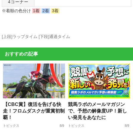
4コーナー
※着順の色分け
1着
2着
3着
[上段]ラップタイム [下段]通過タイム
おすすめの記事
【CBC賞】復活を告げる快
競馬ラボのメールマガジン
走！フロムダスクが重賞初制
で、予想の解像度UP！新し
覇！
い発見をあなたに
トピックス
8/9
トピックス
8/9