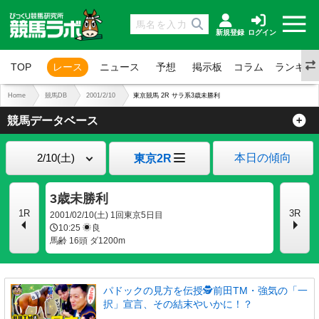
新規登録
ログイン
TOP
レース
ニュース
予想
掲示板
コラム
ランキン
Home
競馬DB
2001/2/10
東京競馬 2R サラ系3歳未勝利
競馬データベース
本日の傾向
東京2R
3歳未勝利
1R
3R
2001/02/10(土) 1回東京5日目
10:25
良
馬齢 16頭 ダ1200m
パドックの見方を伝授🕵前田TM・強気の「一
択」宣言、その結末やいかに！？