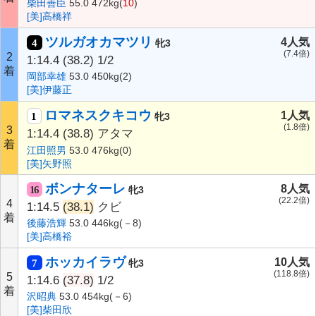
柴田善臣
55.0 472kg(
10
)
[美]高橋祥
ツルガオカマツリ
4人気
4
牝3
(7.4倍)
2
1:14.4
(38.2)
1/2
着
岡部幸雄
53.0 450kg(2)
[美]伊藤正
ロマネスクキコウ
1人気
1
牝3
(1.8倍)
3
1:14.4
(38.8)
アタマ
着
江田照男
53.0 476kg(0)
[美]矢野照
ボンナターレ
8人気
16
牝3
(22.2倍)
4
1:14.5
(38.1)
クビ
着
後藤浩輝
53.0 446kg(－8)
[美]高橋裕
ホッカイラヴ
10人気
7
牝3
(118.8倍)
5
1:14.6
(37.8)
1/2
着
沢昭典
53.0 454kg(－6)
[美]柴田欣