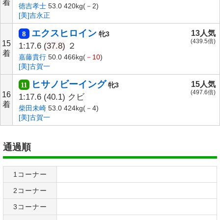
着
徳吉孝士
53.0 420kg(－2)
[美]吉永正
エクスヒロイン
13人気
8
牝3
(439.5倍)
15
1:17.6
(37.8)
２
着
嘉藤貴行
50.0 466kg(
－10
)
[美]古賀一
ヒサノビーイング
15人気
11
牝3
(497.6倍)
16
1:17.6
(40.1)
クビ
着
柴田未崎
53.0 424kg(－4)
[美]古賀一
通過順
1コーナー
2コーナー
3コーナー