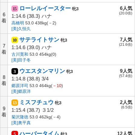
ローレルイースター
6人気
15
牝3
(20.0倍)
6
1:14.6
(38.3)
ハナ
着
高橋明
53.0 438kg(－2)
[美]久恒久
サテライトサン
7人気
10
牝3
(21.6倍)
7
1:14.6
(39.0)
ハナ
着
古川寛和
53.0 454kg(0)
[美]田子冬
ウエスタンマリン
9人気
3
牝3
(57.4倍)
8
1:14.8
(38.8)
3/4
着
郷原洋司
53.0 464kg(
－10
)
[美]郷原洋
ミスフチュウ
2人気
13
牝3
(6.5倍)
9
1:15.4
(38.7)
３1/2
着
菊沢隆徳
53.0 462kg(－4)
[美]奥平真
ハーバータイム
12人気
5
牝3