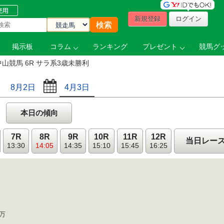
新規登録
ログイン
掲示板
コラム
ランキング
プレゼント
競馬グッ
中山競馬 6R サラ系3歳未勝利
8月2日
4月3日
本日の傾向
7R
8R
9R
10R
11R
12R
当日レー
13:30
14:05
14:35
15:10
15:45
16:25
1万