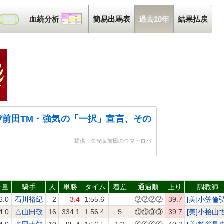
コース解析
血統分析
血統分析
簡易出馬表
過去10年
結果払戻
前田TM・強気の「一択」宣言、その
提供：久光＆前田のウマヒロバ
斤量
騎手
人
単勝
タイム
着差
通過順
上り
調教師
6.0
石川裕紀
2
3.4
1:55.6
②②②②
39.7
[美]小笠倫
4.0
△山田敬
16
334.1
1:56.4
５
⑩⑩⑨⑨
39.7
[美]小桧山