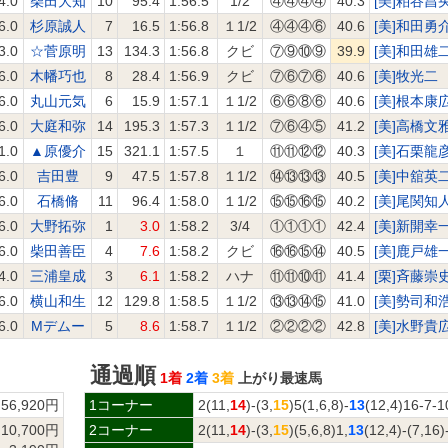
4.0
柴田大知
10
95.4
1:56.5
1/2
④④④④
40.3
[美]粕谷昌
6.0
杉原誠人
7
16.5
1:56.8
１1/2
④④④⑥
40.6
[美]和田勇
3.0
☆菅原明
13
134.3
1:56.8
クビ
⑦⑨⑩⑨
39.9
[美]和田雄
6.0
木幡巧也
8
28.4
1:56.9
クビ
⑦⑥⑦⑥
40.6
[美]牧光二
6.0
丸山元気
6
15.9
1:57.1
１1/2
⑥⑥⑧⑥
40.6
[美]根本康
6.0
大庭和弥
14
195.3
1:57.3
１1/2
⑦⑥④⑤
41.2
[美]高橋文
1.0
▲原優介
15
321.1
1:57.5
１
⑪⑪⑫⑫
40.3
[美]石栗龍
6.0
吉田豊
9
47.5
1:57.8
１1/2
⑭⑬⑬⑬
40.5
[美]中舘英
6.0
石橋脩
11
96.4
1:58.0
１1/2
⑮⑮⑯⑮
40.2
[美]尾関知
6.0
大野拓弥
1
3.0
1:58.2
3/4
①①①①
42.4
[美]新開幸
6.0
柴田善臣
4
7.6
1:58.2
クビ
⑯⑯⑮⑭
40.5
[美]鹿戸雄
4.0
三浦皇成
3
6.1
1:58.2
ハナ
⑪⑪⑩⑪
41.4
[栗]斉藤崇
6.0
横山和生
12
129.8
1:58.5
１1/2
⑬⑬⑭⑮
41.0
[美]勢司和
6.0
Mデムー
5
8.6
1:58.7
１1/2
②②②②
42.8
[美]水野貴
通過順
1着
2着
3着
上がり最速馬
56,920円
1コーナー
2(11,
14
)-(3,
15
)5(1,6,8)-
13
(12,4)16-7-1
10,700円
2コーナー
2(11,
14
)-(3,
15
)(5,6,8)1,
13
(12,4)-(7,16)