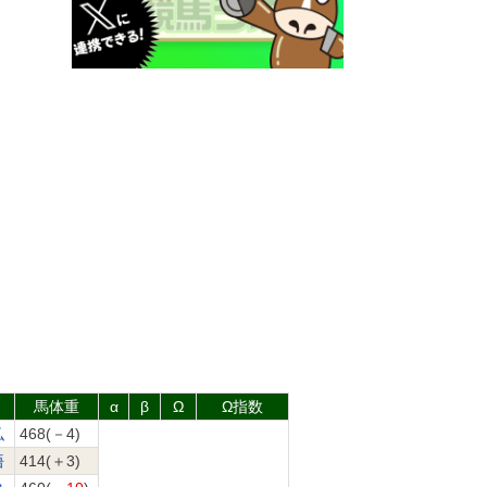
馬体重
α
β
Ω
Ω指数
弘
468(－4)
悟
414(＋3)