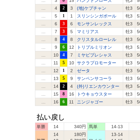
…
3
8
15
バンブトンローズ
牝3
5
…
4
2
3
(地)ケプチャン
牡3
5
…
5
1
1
スリンシンガポール
牝3
5
…
6
3
6
モンサンレックス
牡3
5
…
7
3
5
マミリアス
牡3
5
…
8
4
8
クリスタルローレル
牡3
5
…
9
6
12
トリプルミリオン
牝3
5
…
10
4
7
ミヤビプレシャス
牡3
5
…
11
5
10
サクラプロモーター
牡3
5
…
12
1
2
ゼータ
牡3
5
…
13
5
9
サンペンサコーラ
牡3
5
…
14
2
4
(外)リエンカウンター
牝3
5
…
15
8
16
トウキョウスター
牡3
5
…
16
6
11
ニンジャゴー
牡3
5
払い戻し
単勝
14
340円
馬単
14-13
14
180円
13-14