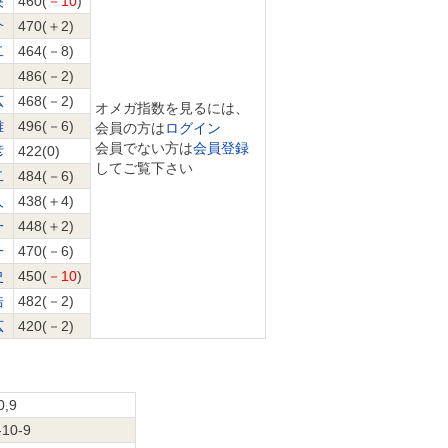
央
460(
－10
)
介
470(＋2)
二
464(－8)
486(－2)
広
468(－2)
オメガ指数を見るには、
雅
496(－6)
会員の方は
ログイン
会員でない方は
会員登録
彦
422(0)
してご覧下さい
二
484(－6)
人
438(＋4)
一
448(＋2)
一
470(－6)
史
450(
－10
)
浩
482(－2)
広
420(－2)
0,9
-10-9