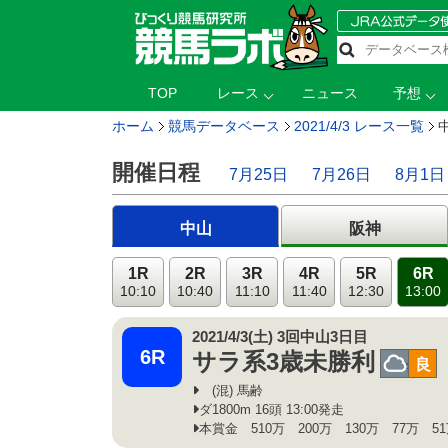
TOP
レース
ニュース
予想
ホーム
競馬データベース
2021/4/3 レース一覧
開催日程
7月25日
7月26日
8月1日
中山
阪神
1R
2R
3R
4R
5R
6R
10:10
10:40
11:10
11:40
12:30
13:00
2021/4/3(土) 3回中山3日目
6R
サラ系3歳未勝利
曇
良
(混) 馬齢
ダ1800m 16頭 13:00発走
本賞金 510万 200万 130万 77万 5