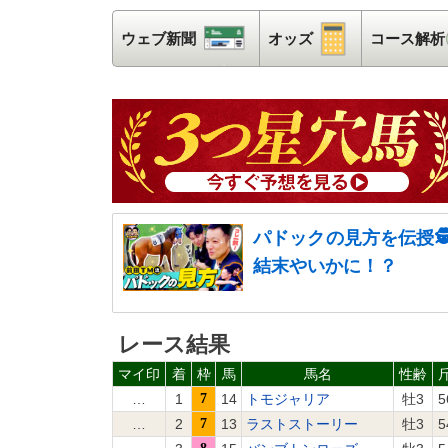
ウェブ新聞
ウェブ新聞
オッズ
オッズ
コース解析
パドックの見方を伝授
結末やいかに！？
レース結果
マイ印
着
枠
馬
馬名
性齢
…
1
7
14
トモジャリア
牡3
5
…
2
7
13
ラストストーリー
牡3
5