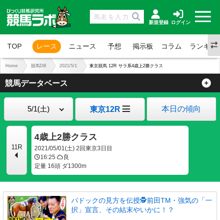
新規登録
ログイン
TOP
レース
ニュース
予想
掲示板
コラム
ランキン
Home
競馬DB
2021/5/1
東京競馬 12R サラ系4歳上2勝クラス
競馬データベース
本日の傾向
東京12R
4歳上2勝クラス
11R
2021/05/01(土) 2回東京3日目
16:25
良
定量 16頭 ダ1300m
パドックの見方を伝授🕵前田TM・強気の「一
択」宣言、その結末やいかに！？