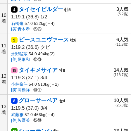
タイセイビルダー
3人気
4
牡5
(5.2倍)
10
1:19.1
(36.8)
1/2
着
石橋脩
57.0 532kg(－4)
[美]青木孝
⑤⑧
ピースユニヴァース
6人気
9
牡6
(11.8倍)
11
1:19.2
(36.6)
クビ
着
永野猛蔵
54.0 494kg(2)
[美]尾形和
⑫⑬
タイキメサイア
14人気
15
牡6
(118.7倍)
12
1:19.3
(37.1)
3/4
着
小林脩斗
54.0 510kg(－2)
[美]高橋祥
⑩⑦
グローサーベア
10人気
8
セ4
(26.3倍)
13
1:19.5
(37.0)
3/4
着
武藤雅
57.0 466kg(－4)
[美]矢野英
⑮⑩
ショーテンシ
13人気