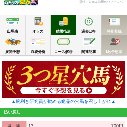
提供：久光＆前田のウマヒロバ
出馬表
オッズ
結果払戻
過去10年
出馬表
オッズ
結果払戻
過去10年
特別登録
展開予想
血統分析
コース解析
関連記事
M
展開予想
血統分析
コース解析
関連記事
My予想印
▲腕利き研究員が勧める絶品の穴馬を召し上がれ▲
払い戻し
単 勝
13
700円