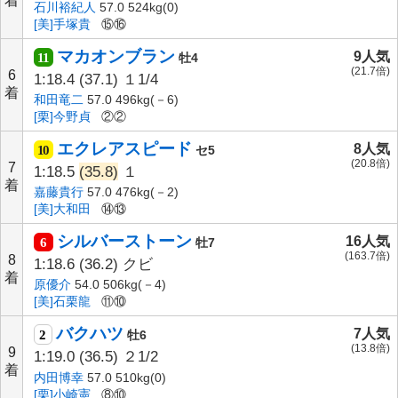
着
石川裕紀人
57.0 524kg(0)
[美]手塚貴
⑮⑯
マカオンブラン
9人気
11
牡4
(21.7倍)
6
1:18.4
(37.1)
１1/4
着
和田竜二
57.0 496kg(－6)
[栗]今野貞
②②
エクレアスピード
8人気
10
セ5
(20.8倍)
7
1:18.5
(35.8)
１
着
嘉藤貴行
57.0 476kg(－2)
[美]大和田
⑭⑬
シルバーストーン
16人気
6
牡7
(163.7倍)
8
1:18.6
(36.2)
クビ
着
原優介
54.0 506kg(－4)
[美]石栗龍
⑪⑩
バクハツ
7人気
2
牡6
(13.8倍)
9
1:19.0
(36.5)
２1/2
着
内田博幸
57.0 510kg(0)
[栗]小崎憲
⑧⑩