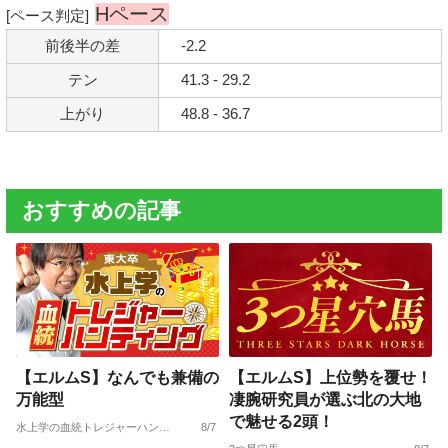
Hペース
[ペース判定]
前後半の差
-2.2
テン
41.3 - 29.2
上がり
48.8 - 36.7
おすすめの記事
【エルムS】なんでも兼備の
【エルムS】上位勢を覆せ！
万能型
凄腕研究員が選ぶ北の大地
で魅せる2頭！
水上学の血統トレジャーハンティング
8/7