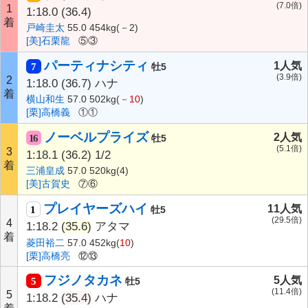
(7.0倍)
1
1:18.0
(36.4)
着
戸崎圭太
55.0 454kg(－2)
[美]石栗龍
⑤③
パーティナシティ
1人気
7
牡5
(3.9倍)
2
1:18.0
(36.7)
ハナ
着
横山和生
57.0 502kg(
－10
)
[栗]高橋義
①①
ノーベルプライズ
2人気
16
牡5
(5.1倍)
3
1:18.1
(36.2)
1/2
着
三浦皇成
57.0 520kg(4)
[美]古賀史
⑦⑥
プレイヤーズハイ
11人気
1
牡5
(29.5倍)
4
1:18.2
(35.6)
アタマ
着
菱田裕二
57.0 452kg(
10
)
[栗]高橋亮
⑫⑬
フジノタカネ
5人気
5
牡5
(11.4倍)
5
1:18.2
(35.4)
ハナ