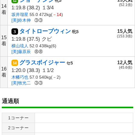
12
牝5
(52.1倍)
14
1:19.8
(38.2)
１3/4
着
坂井瑠星
55.0 472kg(
－14
)
[美]鈴木伸
③③
タイトロープウィン
15人気
3
牝5
(153.3倍)
15
1:19.8
(37.5)
クビ
着
横山琉人
52.0 438kg(6)
[美]藤原辰
⑧⑧
グラスボイジャー
12人気
14
セ5
(45.6倍)
16
1:20.0
(38.3)
１1/2
着
木幡巧也
57.0 540kg(－2)
[美]牧光二
③③
通過順
1コーナー
2コーナー