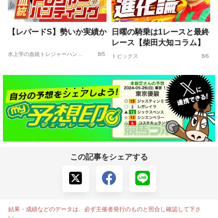
【レパードS】勢いか実績か
日曜の騎乗は1レースと最終
レース【柴田大知コラム】
水上学の血統トレジャーハンティング
8/5
トピックス
8/6
この記事をシェアする
結果・成績などのデータは、必ず主催者発行のものと照合し確認して下さ