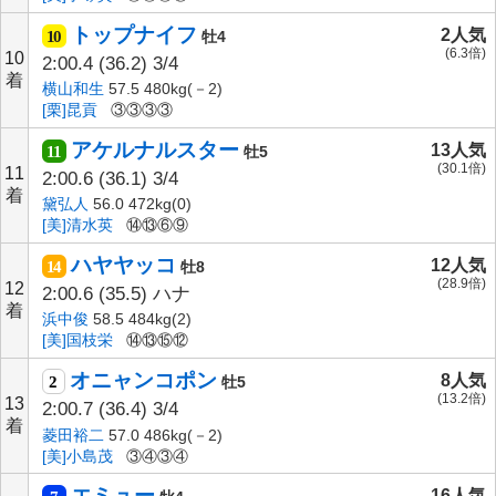
トップナイフ
2人気
10
牡4
(6.3倍)
10
2:00.4
(36.2)
3/4
着
横山和生
57.5 480kg(－2)
[栗]昆貢
③③③③
アケルナルスター
13人気
11
牡5
(30.1倍)
11
2:00.6
(36.1)
3/4
着
黛弘人
56.0 472kg(0)
[美]清水英
⑭⑬⑥⑨
ハヤヤッコ
12人気
14
牡8
(28.9倍)
12
2:00.6
(35.5)
ハナ
着
浜中俊
58.5 484kg(2)
[美]国枝栄
⑭⑬⑮⑫
オニャンコポン
8人気
2
牡5
(13.2倍)
13
2:00.7
(36.4)
3/4
着
菱田裕二
57.0 486kg(－2)
[美]小島茂
③④③④
エミュー
16人気