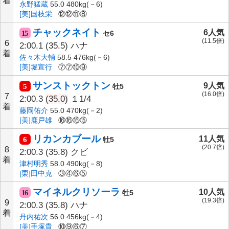
着
永野猛蔵
55.0 480kg(－6)
[美]国枝栄
⑫⑫⑪⑧
チャックネイト
6人気
15
セ6
(11.5倍)
6
2:00.1
(35.5)
ハナ
着
佐々木大輔
58.5 476kg(－6)
[美]堀宣行
⑦⑦⑩⑨
サンストックトン
9人気
5
牡5
(16.0倍)
7
2:00.3
(35.0)
１1/4
着
藤岡佑介
55.0 470kg(－2)
[美]鹿戸雄
⑯⑯⑯⑮
リカンカブール
11人気
6
牡5
(20.7倍)
8
2:00.3
(35.8)
クビ
着
津村明秀
58.0 490kg(－8)
[栗]田中克
③④⑥⑤
マイネルクリソーラ
10人気
16
牡5
(19.3倍)
9
2:00.3
(35.8)
ハナ
着
丹内祐次
56.0 456kg(－4)
[美]手塚貴
⑩⑨⑥⑦