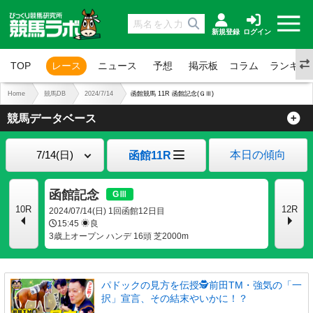
新規登録
ログイン
TOP
レース
ニュース
予想
掲示板
コラム
ランキン
Home
競馬DB
2024/7/14
函館競馬 11R 函館記念(ＧⅢ)
競馬データベース
本日の傾向
函館11R
函館記念
10R
12R
2024/07/14(日) 1回函館12日目
15:45
良
3歳上オープン ハンデ 16頭 芝2000m
パドックの見方を伝授🕵前田TM・強気の「一
択」宣言、その結末やいかに！？