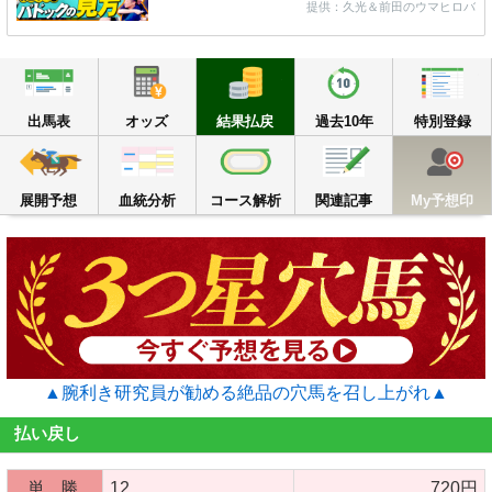
提供：久光＆前田のウマヒロバ
出馬表
オッズ
結果払戻
過去10年
出馬表
オッズ
結果払戻
過去10年
特別登録
展開予想
血統分析
コース解析
関連記事
M
展開予想
血統分析
コース解析
関連記事
My予想印
▲腕利き研究員が勧める絶品の穴馬を召し上がれ▲
払い戻し
単 勝
12
720円