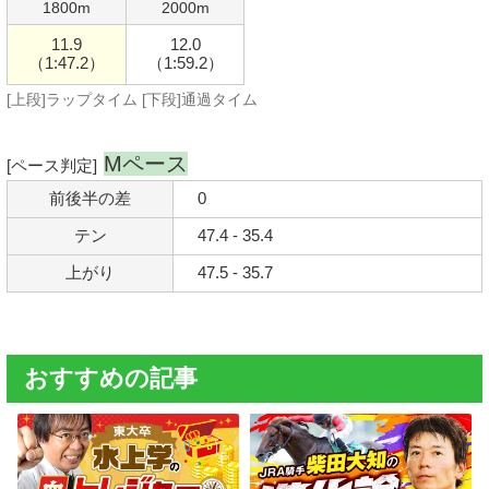
1800m
2000m
11.9
12.0
（1:47.2）
（1:59.2）
[上段]ラップタイム [下段]通過タイム
Mペース
[ペース判定]
前後半の差
0
テン
47.4 - 35.4
上がり
47.5 - 35.7
おすすめの記事