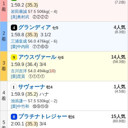
(7.2倍)
1
1:59.2
(35.3)
着
岩田康誠
57.5 506kg(－4)
[美]奥村武
②②②②
グランディア
4人気
4
セ5
(8.3倍)
2
1:59.8
(35.3)
３1/2
着
三浦皇成
56.0 476kg(－6)
[栗]中内田
⑦⑦⑥⑤
アウスヴァール
14人気
9
セ6
(58.3倍)
3
1:59.9
(36.4)
3/4
着
古川吉洋
54.0 494kg(
10
)
[栗]昆貢
①①①①
サヴォーナ
1人気
1
牡4
(4.5倍)
4
1:59.9
(35.2)
ハナ
着
池添謙一
57.5 530kg(－2)
[栗]中竹和
⑩⑨⑪⑨
プラチナトレジャー
15人気
8
牡6
(60.9倍)
5
2:00.1
(35.3)
3/4