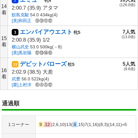
7
牝4
(126.0倍)
14
2:00.7
(35.9)
アタマ
着
鮫島克駿
54.0 434kg(4)
[美]和田正
⑨⑨⑪⑫
エンパイアウエスト
7人気
3
牝5
(13.0倍)
15
2:00.8
(35.9)
1/2
着
横山武史
53.0 500kg(－8)
[美]黒岩陽
⑫⑬⑭⑮
デビットバローズ
5人気
13
牡5
(9.6倍)
16
2:02.9
(38.5)
大差
着
武豊
56.0 522kg(4)
[栗]上村洋
⑥④⑤⑫
通過順
1コーナー
9
,
12
(2,6,10)13(
4
,15)7(1,16)(8,3)(14,11)=
5