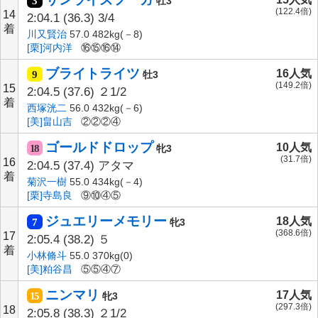
3
牡3
(122.4倍)
14
2:04.1
(36.3)
3/4
着
川又賢治
57.0 482kg(－8)
[栗]河内洋
⑯⑮⑯⑭
ブライトライツ
16人気
9
牡3
(149.2倍)
15
2:04.5
(37.6)
２1/2
着
西塚洸二
56.0 432kg(－6)
[美]畠山吉
②②②④
ゴールドドロップ
10人気
18
牝3
(31.7倍)
16
2:04.5
(37.4)
アタマ
着
菊沢一樹
55.0 434kg(－4)
[栗]寺島良
⑨⑩④⑤
ジュエリーメモリー
18人気
7
牝3
(368.6倍)
17
2:05.4
(38.2)
５
着
小林脩斗
55.0 370kg(0)
[美]粕谷昌
⑤⑤④⑦
ニンマリ
17人気
15
牝3
(297.3倍)
18
2:05.8
(38.3)
２1/2