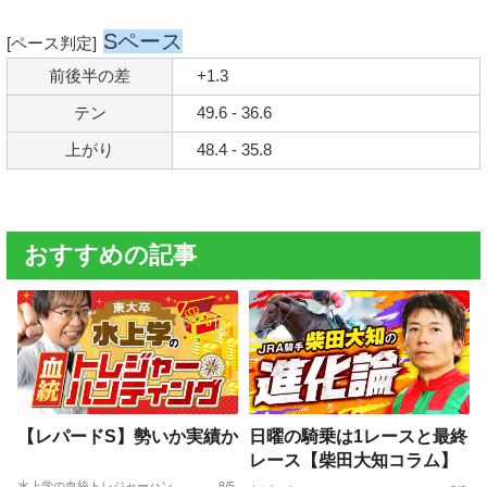
Sペース
[ペース判定]
前後半の差
+1.3
テン
49.6 - 36.6
上がり
48.4 - 35.8
おすすめの記事
【レパードS】勢いか実績か
日曜の騎乗は1レースと最終
レース【柴田大知コラム】
水上学の血統トレジャーハンティング
8/5