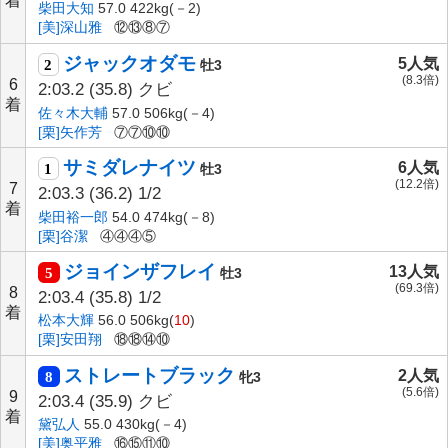
着
柴田大知
57.0 422kg(－2)
[美]深山雅
⑫⑬⑧⑦
ジャックオダモ
5人気
2
牡3
(8.3倍)
6
2:03.2
(35.8)
クビ
着
佐々木大輔
57.0 506kg(－4)
[栗]矢作芳
⑦⑦⑩⑩
サミダレナイツ
6人気
1
牡3
(12.2倍)
7
2:03.3
(36.2)
1/2
着
柴田裕一郎
54.0 474kg(－8)
[栗]谷潔
④④④⑤
ジョインザフレイ
13人気
5
牡3
(69.3倍)
8
2:03.4
(35.8)
1/2
着
松本大輝
56.0 506kg(
10
)
[栗]安田翔
⑱⑱⑭⑩
ストレートブラック
2人気
8
牝3
(5.6倍)
9
2:03.4
(35.9)
クビ
着
黛弘人
55.0 430kg(－4)
[美]奥平雅
⑯⑮⑪⑩