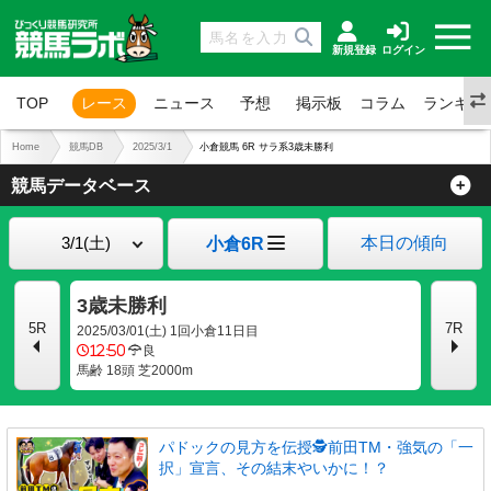
新規登録
ログイン
TOP
レース
ニュース
予想
掲示板
コラム
ランキン
Home
競馬DB
2025/3/1
小倉競馬 6R サラ系3歳未勝利
競馬データベース
本日の傾向
小倉6R
3歳未勝利
5R
7R
2025/03/01(土) 1回小倉11日目
12:50
良
馬齢 18頭 芝2000m
パドックの見方を伝授🕵前田TM・強気の「一
択」宣言、その結末やいかに！？