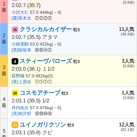
(5.8倍)
1
2:02.7
(35.7)
着
小沢大仁
57.0 444kg(－4)
[栗]茶木太
②②②②
クラシカルカイザー
11人気
16
牡3
(38.3倍)
2
2:02.7
(35.5)
アタマ
着
小林美駒
53.0 422kg(－6)
[美]稲垣幸
⑮⑮④②
スティーヴバローズ
3人気
4
牡3
(5.8倍)
3
2:03.0
(36.1)
１1/2
着
荻野極
57.0 482kg(0)
[美]上原佑
①①①①
コスモアチーブ
1人気
10
牡3
(3.8倍)
4
2:03.1
(35.5)
1/2
着
丹内祐次
57.0 476kg(－6)
[美]相沢郁
⑬⑩⑭⑭
ユイノガリクソン
12人気
13
牡3
(62.1倍)
5
2:03.1
(35.8)
クビ