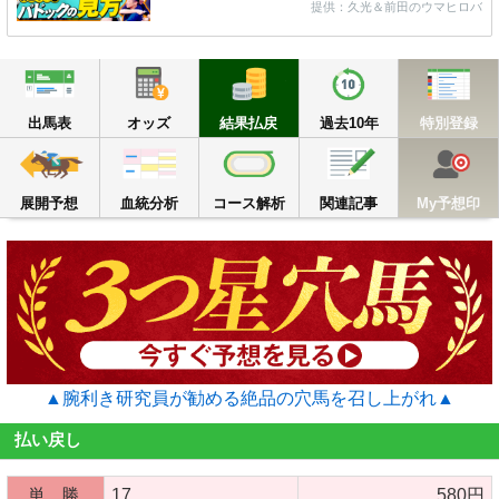
提供：久光＆前田のウマヒロバ
出馬表
オッズ
結果払戻
過去10年
出馬表
オッズ
結果払戻
過去10年
特別登録
展開予想
血統分析
コース解析
関連記事
M
展開予想
血統分析
コース解析
関連記事
My予想印
▲腕利き研究員が勧める絶品の穴馬を召し上がれ▲
払い戻し
単 勝
17
580円