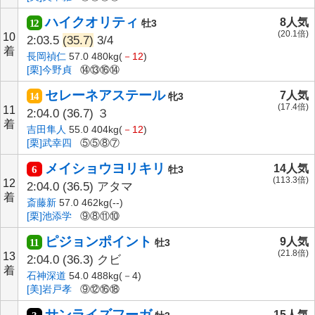
ハイクオリティ
8人気
12
牡3
(20.1倍)
10
2:03.5
(35.7)
3/4
着
長岡禎仁
57.0 480kg(
－12
)
[栗]今野貞
⑭⑬⑯⑭
セレーネアステール
7人気
14
牝3
(17.4倍)
11
2:04.0
(36.7)
３
着
吉田隼人
55.0 404kg(
－12
)
[栗]武幸四
⑤⑤⑧⑦
メイショウヨリキリ
14人気
6
牡3
(113.3倍)
12
2:04.0
(36.5)
アタマ
着
斎藤新
57.0 462kg(--)
[栗]池添学
⑨⑧⑪⑩
ピジョンポイント
9人気
11
牡3
(21.8倍)
13
2:04.0
(36.3)
クビ
着
石神深道
54.0 488kg(－4)
[美]岩戸孝
⑨⑫⑯⑱
サンライズフーガ
15人気