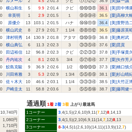
.0
ルメール
2
4.5
2:01.3
クビ
①①②②
36.9
[美]森一誠
.0
横山和生
5
9.9
2:01.4
クビ
⑩⑩⑬⑧
36.1
[美]田中博
.0
幸英明
1
2.9
2:01.5
１
⑨⑨⑨④
36.5
[栗]高柳大
.0
原優介
13
103.1
2:01.5
ハナ
⑭⑭⑪⑨
36.4
[美]萱野浩
.0
横山武史
8
27.9
2:01.7
１1/4
⑧⑧⑪⑫
36.5
[栗]藤原英
.0
津村明秀
14
130.9
2:01.8
アタマ
⑬⑩⑨⑨
36.8
[美]奥村武
.0
横山典弘
6
11.3
2:02.3
３
③③⑤④
37.6
[栗]昆貢
.0
田辺裕信
12
96.8
2:02.3
クビ
②②③③
37.8
[美]手塚貴
.0
丹内祐次
4
8.1
2:02.5
3/4
⑤⑦⑥④
37.7
[栗]矢作芳
.0
鮫島克駿
9
36.9
2:02.6
1/2
⑩⑩⑬⑬
37.3
[栗]橋口慎
.0
川田将雅
3
5.3
2:02.9
１3/4
⑤⑤⑥⑨
38.1
[栗]杉山晴
.0
佐々木大
10
46.6
2:03.1
１1/4
③③③④
38.5
[美]大竹正
.0
戸崎圭太
11
58.8
2:03.6
３
⑤⑤⑥⑭
38.7
[栗]藤岡健
通過順
1着
2着
3着
上がり最速馬
10,740円
1コーナー
3
,4(1,5)(2,6,10)9,11(
7
,12)
8
,14,13
1,080円
2コーナー
3
,4(1,5)(2,10)6,9,11(14,
7
,12)
8
,13
1,710円
3コーナー
8
-
3
(4,5)1(2,6,10)(14,11)(13,9)(12,
7
)
880円