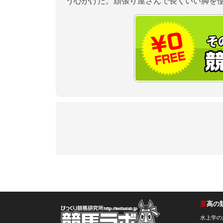
う心がけた。頑張り屋さんで長くいい脚を
至
高の
競馬ラボ
水上学の