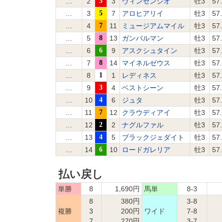
…
2
3
3
ヴィンセンシオ
牡3
57
…
3
5
7
アロヒアリイ
牡3
57
…
4
7
11
ミュージアムマイル
牡3
57
…
5
8
13
ガンバルマン
牡3
57
…
6
6
9
アスクシュタイン
牡3
57
…
7
8
14
マイネルゼウス
牡3
57
…
8
1
1
レディネス
牡3
57
…
9
3
4
ベストシーン
牡3
57
…
10
4
6
ジュタ
牡3
57
…
11
7
12
クラウディアイ
牡3
57
…
12
2
2
ナグルファル
牡3
57
…
13
4
5
ブラックジェダイト
牡3
57
…
14
6
10
ロードガレリア
牡3
57
払い戻し
単勝
8
1,690円
馬単
8-3
8
380円
3-8
複勝
3
200円
ワイド
7-8
7
270円
3-7