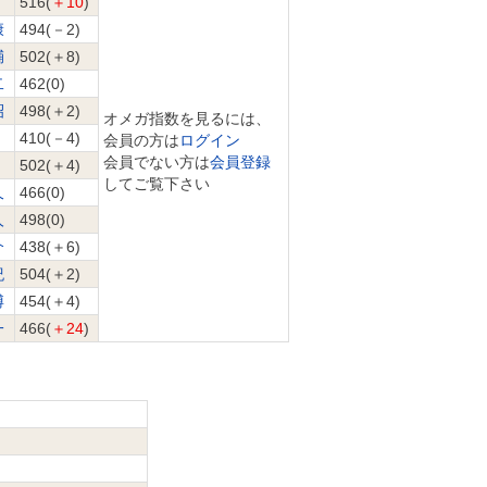
516(
＋10
)
康
494(－2)
輔
502(＋8)
二
462(0)
昭
498(＋2)
オメガ指数を見るには、
410(－4)
会員の方は
ログイン
会員でない方は
会員登録
502(＋4)
してご覧下さい
久
466(0)
人
498(0)
介
438(＋6)
紀
504(＋2)
博
454(＋4)
一
466(
＋24
)