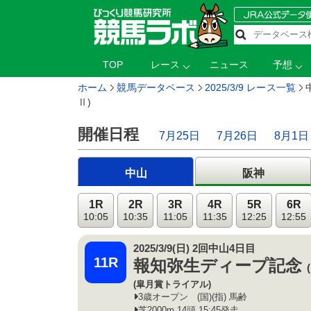
TOP
レース
ニュース
予想
ホーム
競馬データベース
2025/3/9 レース一覧
Ⅱ)
開催日程
7月25日
7月26日
8月1日
中山
阪神
1R
2R
3R
4R
5R
6R
10:05
10:35
11:05
11:35
12:25
12:55
2025/3/9(日) 2回中山4日目
11R
報知弥生ディープ記念
(皐月賞トライアル)
3歳オープン (国)(指) 馬齢
芝2000m 14頭 15:45発走