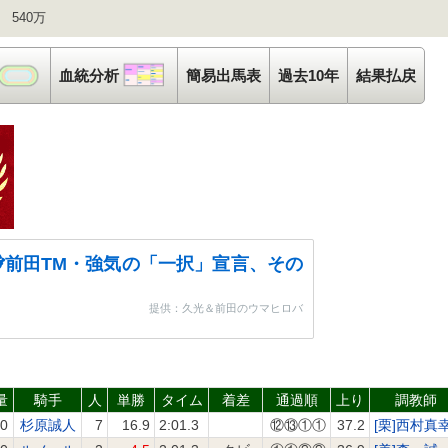
 540万
コース解析
血統分析
血統分析
簡易出馬表
過去10年
結果払戻
前田TM・強気の「一択」宣言、その
提供：久光＆前田のウマヒロバ
量
騎手
人
単勝
タイム
着差
通過順
上り
調教師
.0
杉原誠人
7
16.9
2:01.3
⑫⑬①①
37.2
[栗]西村真