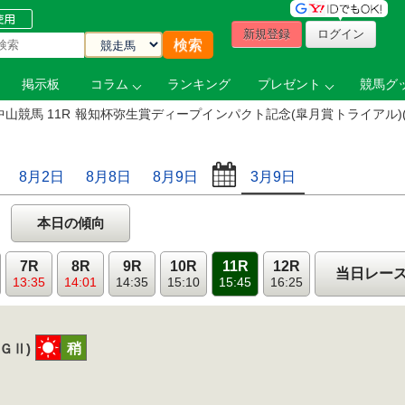
新規登録
ログイン
掲示板
コラム
ランキング
プレゼント
競馬グッ
中山競馬 11R 報知杯弥生賞ディープインパクト記念(皐月賞トライアル)
8月2日
8月8日
8月9日
3月9日
本日の傾向
7R
8R
9R
10R
11R
12R
当日レー
13:35
14:01
14:35
15:10
15:45
16:25
晴
稍
(ＧⅡ)