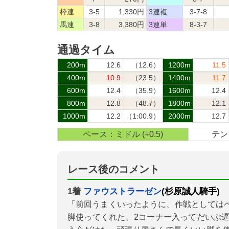
枠連
3-5
1,330円
3連複
3-7-8
馬連
3-8
3,380円
3連単
8-3-7
通過タイム
200m
12.6
（12.6）
1200m
11.5
400m
10.9
（23.5）
1400m
11.7
600m
12.4
（35.9）
1600m
12.4
800m
12.8
（48.7）
1800m
12.1
1000m
12.2
（1:00.9）
2000m
12.7
ペース：ミドル (+0.5)
テン：
レース後のコメント
1着
ファウストラーゼン
(杉原誠人騎手)
「前回うまくいったように、作戦としては
脚使ってくれた。2コーナー入ってだいぶ