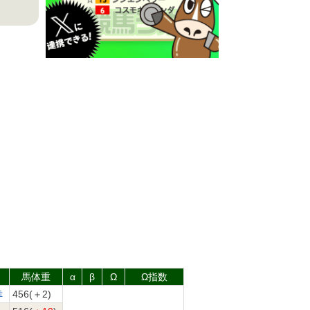
馬体重
α
β
Ω
Ω指数
幸
456(＋2)