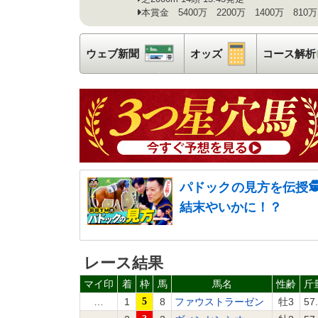
本賞金 5400万 2200万 1400万 810万
ウェブ新聞
ウェブ新聞
オッズ
オッズ
コース解析
パドックの見方を伝授
結末やいかに！？
レース結果
マイ印
着
枠
馬
馬名
性齢
斤
…
1
5
8
ファウストラーゼン
牡3
57