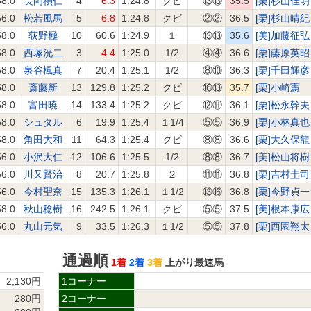
58.0
長岡禎仁
4
6.3
1:24.8
クビ
⑬⑬
35.5
[栗]杉山佳明
56.0
松若風馬
5
6.8
1:24.8
クビ
②②
36.5
[栗]杉山晴紀
58.0
荻野極
10
60.6
1:24.9
１
⑬⑬
35.6
[美]加藤征弘
58.0
西塚洸二
3
4.4
1:25.0
1/2
④④
36.6
[栗]藤原英昭
58.0
泉谷楓真
7
20.4
1:25.1
1/2
⑧⑩
36.3
[栗]千田輝彦
58.0
斎藤新
13
129.8
1:25.2
クビ
⑯⑬
35.7
[栗]小崎憲
58.0
富田暁
14
133.4
1:25.2
クビ
⑫⑪
36.1
[栗]松永幹夫
58.0
シュタル
6
19.9
1:25.4
１1/4
⑤⑤
36.9
[栗]小林真也
58.0
角田大和
11
64.3
1:25.4
クビ
⑧⑧
36.6
[栗]大久保龍
56.0
小沢大仁
12
106.6
1:25.5
1/2
⑧⑧
36.7
[美]松山将樹
56.0
川又賢治
8
20.7
1:25.8
２
⑪⑪
36.8
[栗]吉村圭司
56.0
今村聖奈
15
135.3
1:26.1
１1/2
⑬⑯
36.8
[栗]今野貞一
58.0
秋山稔樹
16
242.5
1:26.1
クビ
⑤⑤
37.5
[美]根本康広
56.0
丸山元気
9
33.5
1:26.3
１1/2
⑤⑤
37.8
[栗]西園翔太
通過順
1着
2着
3着
上がり最速馬
2,130円
1コーナー
280円
2コーナー