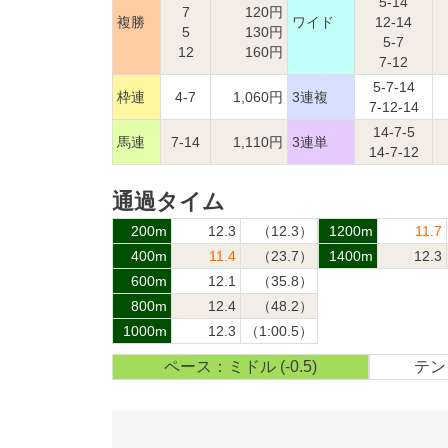
5-14
7
120円
複勝
ワイド
12-14
5
130円
5-7
12
160円
7-12
5-7-14
枠連
4-7
1,060円
3連複
7-12-14
14-7-5
馬連
7-14
1,110円
3連単
14-7-12
通過タイム
200m
12.3
（12.3）
1200m
11.7
400m
11.4
（23.7）
1400m
12.3
600m
12.1
（35.8）
800m
12.4
（48.2）
1000m
12.3
（1:00.5）
ペース：ミドル (-0.5)
テン：