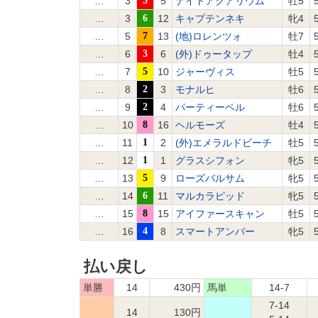
…
3
3
5
ナイトアクアリウム
牡5
…
3
6
12
キャプテンネキ
牝4
…
5
7
13
(地)ロレンツォ
牡7
…
6
3
6
(外)ドゥータップ
牡4
…
7
5
10
ジャーヴィス
牡5
…
8
2
3
モナルヒ
牡6
…
9
2
4
パーティーベル
牡6
…
10
8
16
ヘルモーズ
牡4
…
11
1
2
(外)エメラルドビーチ
牡5
…
12
1
1
グラスシフォン
牝5
…
13
5
9
ローズバルサム
牝5
…
14
6
11
マルカラピッド
牝5
…
15
8
15
アイファースキャン
牡5
…
16
4
8
スマートアンバー
牝5
払い戻し
単勝
14
430円
馬単
14-7
7-14
14
130円