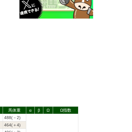
馬体重
α
β
Ω
Ω指数
488(－2)
464(＋4)