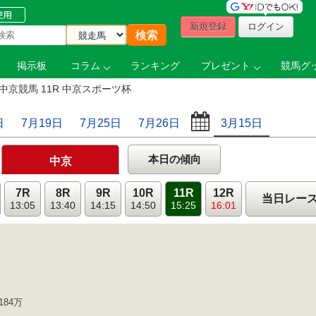
新規登録
ログイン
掲示板
コラム
ランキング
プレゼント
競馬グッ
中京競馬 11R 中京スポーツ杯
日
7月19日
7月25日
7月26日
3月15日
本日の傾向
中京
7R
8R
9R
10R
11R
12R
当日レー
13:05
13:40
14:15
14:50
15:25
16:01
184万