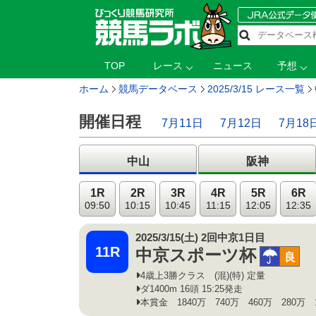
TOP
レース
ニュース
予想
ホーム
競馬データベース
2025/3/15 レース一覧
開催日程
7月11日
7月12日
7月18
中山
阪神
1R
2R
3R
4R
5R
6R
09:50
10:15
10:45
11:15
12:05
12:35
2025/3/15(土) 2回中京1日目
11R
中京スポーツ杯
小雨
良
4歳上3勝クラス (混)(特) 定量
ダ1400m 16頭 15:25発走
本賞金 1840万 740万 460万 280万 