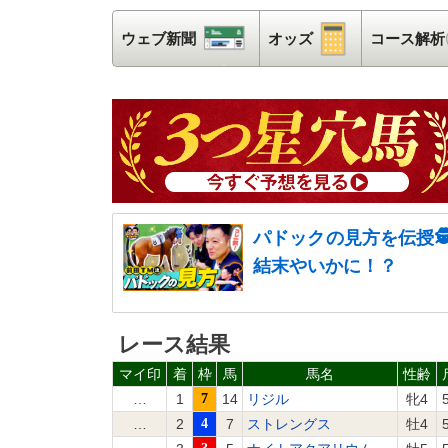
ウェブ新聞
ウェブ新聞
オッズ
オッズ
コース解析
パドックの見方を伝授
結末やいかに！？
レース結果
マイ印
着
枠
馬
馬名
性齢
…
1
7
14
リジル
牝4
…
2
4
7
ストレングス
牡4