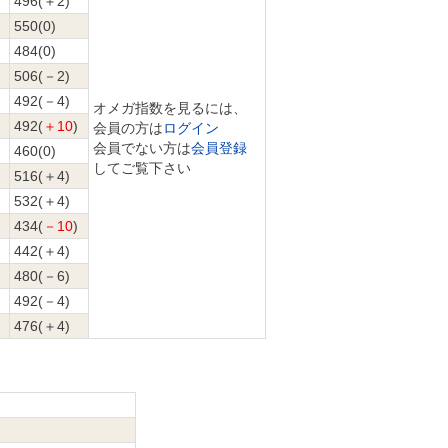
496(＋2)
550(0)
484(0)
506(－2)
492(－4)
オメガ指数を見るには、
492(
＋10
)
会員の方は
ログイン
会員でない方は
会員登録
460(0)
してご覧下さい
516(＋4)
532(＋4)
434(
－10
)
442(＋4)
480(－6)
492(－4)
476(＋4)