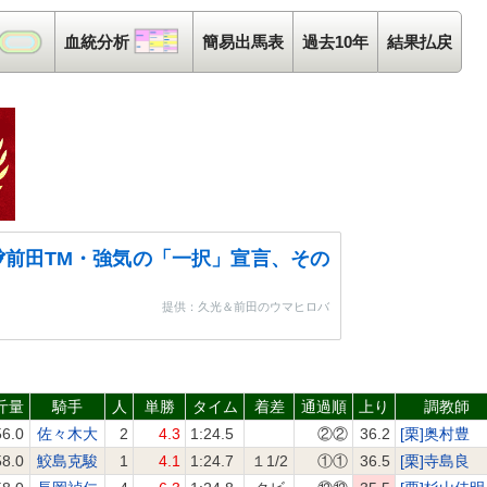
コース解析
血統分析
血統分析
簡易出馬表
過去10年
結果払戻
前田TM・強気の「一択」宣言、その
提供：久光＆前田のウマヒロバ
斤量
騎手
人
単勝
タイム
着差
通過順
上り
調教師
56.0
佐々木大
2
4.3
1:24.5
②②
36.2
[栗]奥村豊
58.0
鮫島克駿
1
4.1
1:24.7
１1/2
①①
36.5
[栗]寺島良