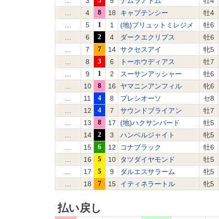
…
3
3
5
ナムラアトム
牡4
…
4
8
18
キャプテンシー
牡4
…
5
1
1
(地)ブリュットミレジメ
牡6
…
6
2
4
ダークエクリプス
牡6
…
7
7
14
サクセスアイ
牝5
…
8
3
6
トーホウディアス
牡7
…
9
1
2
スーサンアッシャー
牡6
…
10
8
16
ヤマニンアンフィル
牝6
…
11
4
8
プレシオーソ
セ8
…
12
4
7
サウンドブライアン
牡7
…
13
8
17
(地)ハクサンバード
牡5
…
14
2
3
ハンベルジャイト
牝5
…
15
6
12
コナブラック
牡6
…
16
5
10
タツダイヤモンド
牡5
…
17
5
9
ダルエスサラーム
牝5
…
18
7
15
イティネラートル
牝5
払い戻し