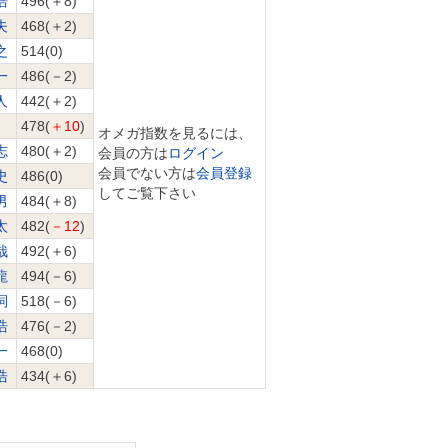
浩
496(＋8)
夫
468(＋2)
之
514(0)
一
486(－2)
人
442(＋2)
478(
＋10
)
オメガ指数を見るには、
志
480(＋2)
会員の方は
ログイン
会員でない方は
会員登録
史
486(0)
してご覧下さい
男
484(＋8)
太
482(
－12
)
哉
492(＋6)
龍
494(－6)
詞
518(－6)
浩
476(－2)
一
468(0)
浩
434(＋6)