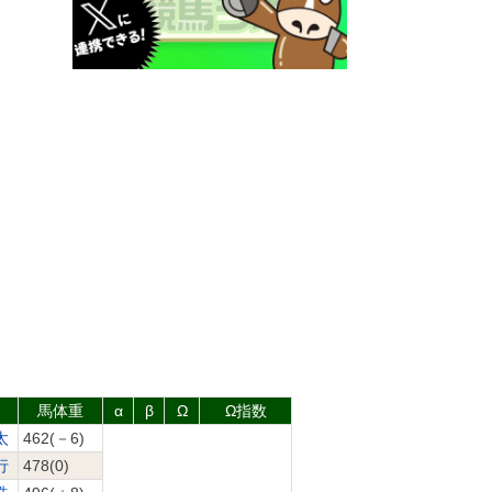
馬体重
α
β
Ω
Ω指数
太
462(－6)
行
478(0)