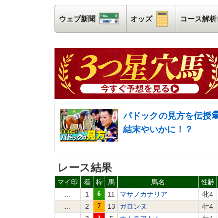
ウェブ新聞
ウェブ新聞
オッズ
オッズ
コース解析
パドックの見方を伝授
結末やいかに！？
レース結果
マイ印
着
枠
馬
馬名
性齢
…
1
6
11
マサノカナリア
牝4
…
2
7
13
ガロンヌ
牡4