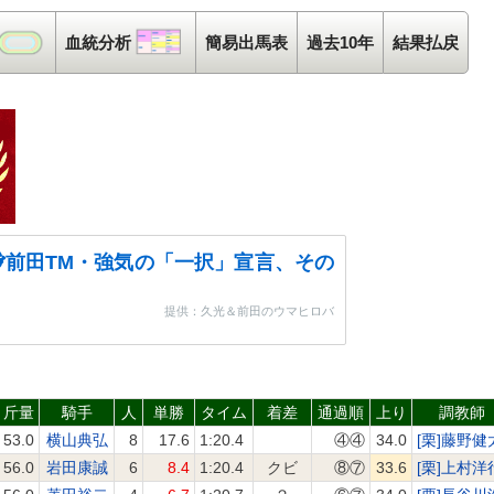
コース解析
血統分析
血統分析
簡易出馬表
過去10年
結果払戻
前田TM・強気の「一択」宣言、その
提供：久光＆前田のウマヒロバ
斤量
騎手
人
単勝
タイム
着差
通過順
上り
調教師
53.0
横山典弘
8
17.6
1:20.4
④④
34.0
[栗]藤野健
56.0
岩田康誠
6
8.4
1:20.4
クビ
⑧⑦
33.6
[栗]上村洋