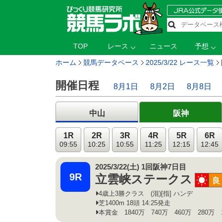
TOP
レース
ニュース
予想
ホーム
競馬データベース
2025/3/22 レース一覧
開催日程
8月1日
8月2日
8月8日
中山
阪神
1R
2R
3R
4R
5R
6R
09:55
10:25
10:55
11:25
12:15
12:45
2025/3/22(土) 1回阪神7日目
9R
立雲峡ステークス
晴
良
4歳上3勝クラス (混)[指] ハンデ
芝1400m 18頭 14:25発走
本賞金 1840万 740万 460万 280万 