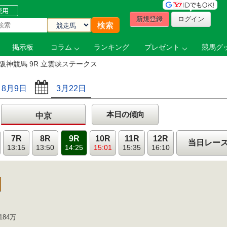
新規登録
ログイン
掲示板
コラム
ランキング
プレゼント
競馬グッ
阪神競馬 9R 立雲峡ステークス
8月9日
3月22日
本日の傾向
中京
7R
8R
9R
10R
11R
12R
当日レー
13:15
13:50
14:25
15:01
15:35
16:10
184万