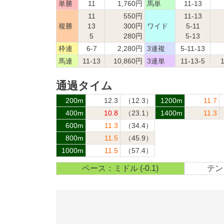
単勝
11
1,760円
馬単
11-13
11
550円
11-13
複勝
13
300円
ワイド
5-11
5
280円
5-13
枠連
6-7
2,280円
3連複
5-11-13
馬連
11-13
10,860円
3連単
11-13-5
通過タイム
200m
12.3
（12.3）
1200m
11.7
400m
10.8
（23.1）
1400m
11.3
600m
11.3
（34.4）
800m
11.5
（45.9）
1000m
11.5
（57.4）
ペース：ミドル (-0.1)
テン：