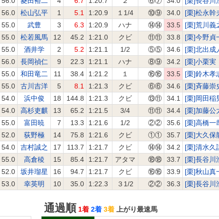
56.0
菱田裕二
4
6.7
1:20.7
２
⑥⑦
34.0
[栗]長谷川
56.0
松山弘平
1
5.1
1:20.9
１1/4
⑩⑨
34.0
[栗]松永幹
55.0
武豊
3
6.3
1:20.9
ハナ
⑭⑭
33.5
[栗]荒川義
55.0
松若風馬
12
45.2
1:21.0
クビ
⑪⑪
33.8
[栗]今野貞
55.0
酒井学
2
5.2
1:21.1
1/2
⑤⑤
34.6
[栗]北出成
56.0
長岡禎仁
9
22.3
1:21.1
ハナ
⑧⑨
34.2
[栗]小栗実
55.0
和田竜二
11
38.4
1:21.2
１
⑯⑯
33.5
[栗]鈴木孝
55.0
古川吉洋
5
8.1
1:21.3
クビ
⑥⑥
34.6
[栗]斉藤崇
54.0
浜中俊
18
144.8
1:21.3
クビ
⑬⑪
34.1
[栗]岡田稲
54.0
高杉吏麒
13
65.2
1:21.5
3/4
⑪⑪
34.4
[栗]加藤公
55.0
富田暁
7
13.3
1:21.6
1/2
②②
35.6
[栗]高橋一
52.0
荻野極
14
75.8
1:21.6
クビ
①①
35.7
[栗]大久保
54.0
吉村誠之
17
113.7
1:21.7
クビ
⑭⑭
34.2
[栗]清水久
55.0
高倉稜
15
85.4
1:21.7
アタマ
⑱⑱
33.7
[栗]長谷川
52.0
坂井瑠星
16
94.7
1:21.7
クビ
⑯⑯
33.9
[栗]秋山真
53.0
幸英明
10
35.0
1:22.3
３1/2
②②
36.3
[栗]長谷川
通過順
1着
2着
3着
上がり最速馬