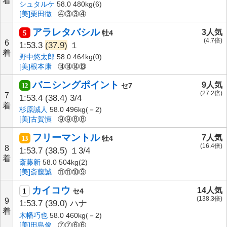
着
シュタルケ
58.0 480kg(6)
[美]栗田徹
④③③④
アラレタバシル
3人気
5
牡4
(4.7倍)
6
1:53.3
(37.9)
１
着
野中悠太郎
58.0 464kg(0)
[美]根本康
⑭⑭⑭⑬
バニシングポイント
9人気
12
セ7
(27.2倍)
7
1:53.4
(38.4)
3/4
着
杉原誠人
58.0 496kg(－2)
[美]古賀慎
⑨⑨⑧⑧
フリーマントル
7人気
13
牡4
(16.4倍)
8
1:53.7
(38.5)
１3/4
着
斎藤新
58.0 504kg(2)
[美]斎藤誠
⑪⑪⑩⑨
カイコウ
14人気
1
セ4
(138.3倍)
9
1:53.7
(39.0)
ハナ
着
木幡巧也
58.0 460kg(－2)
[美]田島俊
⑦⑦⑥⑥