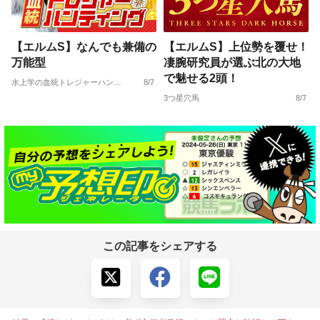
【エルムS】なんでも兼備の
【エルムS】上位勢を覆せ！
万能型
凄腕研究員が選ぶ北の大地
で魅せる2頭！
水上学の血統トレジャーハンティング
8/7
3つ星穴馬
8/7
この記事をシェアする