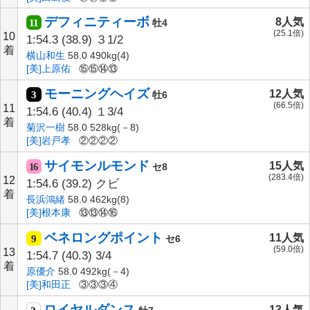
デフィニティーボ
8人気
11
牡4
(25.1倍)
10
1:54.3
(38.9)
３1/2
着
横山和生
58.0 490kg(4)
[美]上原佑
⑮⑮⑭⑬
モーニングヘイズ
12人気
3
牡6
(66.5倍)
11
1:54.6
(40.4)
１3/4
着
菊沢一樹
58.0 528kg(－8)
[美]岩戸孝
②②②②
サイモンルモンド
15人気
16
セ8
(283.4倍)
12
1:54.6
(39.2)
クビ
着
長浜鴻緒
58.0 462kg(8)
[美]根本康
⑬⑬⑭⑯
ベネロングポイント
11人気
9
セ6
(59.0倍)
13
1:54.7
(40.3)
3/4
着
原優介
58.0 492kg(－4)
[美]和田正
③③③④
ロイヤルダンス
13人気