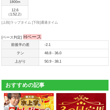
1800m
12.6
（1:52.2）
[上段]ラップタイム [下段]通過タイム
Hペース
[ペース判定]
前後半の差
-2.1
テン
48.8 - 36.0
上がり
50.9 - 38.1
おすすめの記事