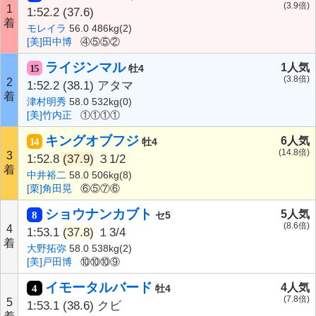
(3.9倍)
1
1:52.2
(37.6)
着
モレイラ
56.0 486kg(2)
[美]田中博
④⑤⑤②
ライジンマル
1人気
15
牡4
(3.8倍)
2
1:52.2
(38.1)
アタマ
着
津村明秀
58.0 532kg(0)
[美]竹内正
①①①①
キングオブフジ
6人気
14
牡4
(14.8倍)
3
1:52.8
(37.9)
３1/2
着
中井裕二
58.0 506kg(8)
[栗]角田晃
⑥⑤⑦⑥
ショウナンカブト
5人気
8
セ5
(8.6倍)
4
1:53.1
(37.8)
１3/4
着
大野拓弥
58.0 538kg(2)
[美]戸田博
⑩⑩⑩⑨
イモータルバード
4人気
4
牡4
(7.8倍)
5
1:53.1
(38.6)
クビ