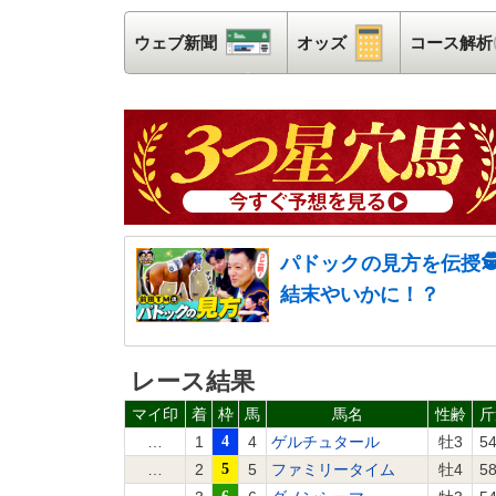
ウェブ新聞
ウェブ新聞
オッズ
オッズ
コース解析
パドックの見方を伝授
結末やいかに！？
レース結果
マイ印
着
枠
馬
馬名
性齢
斤
…
1
4
4
ゲルチュタール
牡3
54
…
2
5
5
ファミリータイム
牡4
58