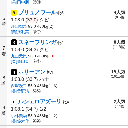
[美]田中勝
⑫⑬
プリュノワール
4人気
9
牝5
(8.5倍)
6
1:08.0
(33.0)
クビ
着
舟山瑠泉
53.0 450kg(2)
[美]浅利英
⑱⑰
スネーフリンガ
8人気
3
牝4
(11.8倍)
7
1:08.0
(34.3)
クビ
着
丸山元気
56.0 460kg(
10
)
[栗]森田直
⑨⑦
ホリーアン
15人気
4
牝4
(101.5倍)
8
1:08.0
(33.7)
ハナ
着
西塚洸二
55.0 436kg(－6)
[美]萱野浩
⑭⑭
ルシェロアズーリ
2人気
1
牝4
(7.4倍)
9
1:08.1
(34.7)
1/2
着
小林美駒
53.0 438kg(－2)
[美]鈴木伸
④④