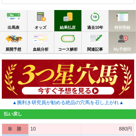
出馬表
オッズ
結果払戻
過去10年
出馬表
オッズ
結果払戻
過去10年
特別登録
展開予想
血統分析
コース解析
関連記事
M
展開予想
血統分析
コース解析
関連記事
My予想印
▲腕利き研究員が勧める絶品の穴馬を召し上がれ▲
払い戻し
単 勝
10
880円