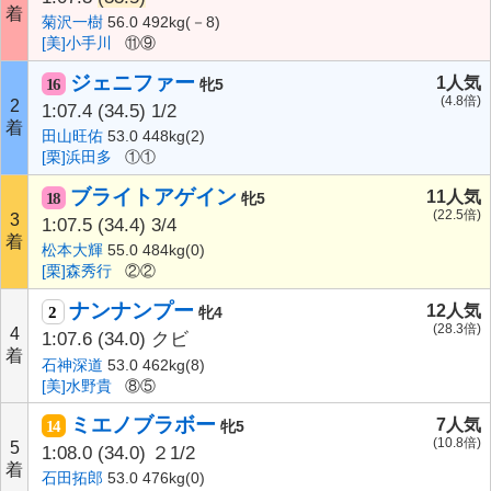
着
菊沢一樹
56.0 492kg(－8)
[美]小手川
⑪⑨
ジェニファー
1人気
16
牝5
(4.8倍)
2
1:07.4
(34.5)
1/2
着
田山旺佑
53.0 448kg(2)
[栗]浜田多
①①
ブライトアゲイン
11人気
18
牝5
(22.5倍)
3
1:07.5
(34.4)
3/4
着
松本大輝
55.0 484kg(0)
[栗]森秀行
②②
ナンナンプー
12人気
2
牝4
(28.3倍)
4
1:07.6
(34.0)
クビ
着
石神深道
53.0 462kg(8)
[美]水野貴
⑧⑤
ミエノブラボー
7人気
14
牝5
(10.8倍)
5
1:08.0
(34.0)
２1/2
着
石田拓郎
53.0 476kg(0)