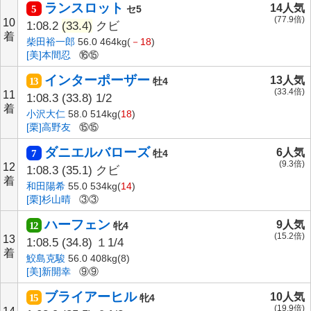
ランスロット
14人気
5
セ5
(77.9倍)
10
1:08.2
(33.4)
クビ
着
柴田裕一郎
56.0 464kg(
－18
)
[美]本間忍
⑯⑮
インターポーザー
13人気
13
牡4
(33.4倍)
11
1:08.3
(33.8)
1/2
着
小沢大仁
58.0 514kg(
18
)
[栗]高野友
⑮⑮
ダニエルバローズ
6人気
7
牡4
(9.3倍)
12
1:08.3
(35.1)
クビ
着
和田陽希
55.0 534kg(
14
)
[栗]杉山晴
③③
ハーフェン
9人気
12
牝4
(15.2倍)
13
1:08.5
(34.8)
１1/4
着
鮫島克駿
56.0 408kg(8)
[美]新開幸
⑨⑨
ブライアーヒル
10人気
15
牝4
(19.9倍)