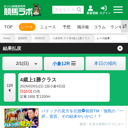
新規登録
ログイン
TOP
レース
ニュース
予想
掲示板
コラム
ランキン
Home
競馬DB
2026/2/1
小倉競馬 サラ系4歳上1勝クラス
レース結果
結果払戻
本日の傾向
小倉12R
4歳上1勝クラス
11R
2026/02/01(日) 1回小倉4日目
16:01
良
定量 18頭 芝1200m
パドックの見方を伝授🕵前田TM・強気の「一
択」宣言、その結末やいかに！？
提供：久光＆前田のウマヒロバ