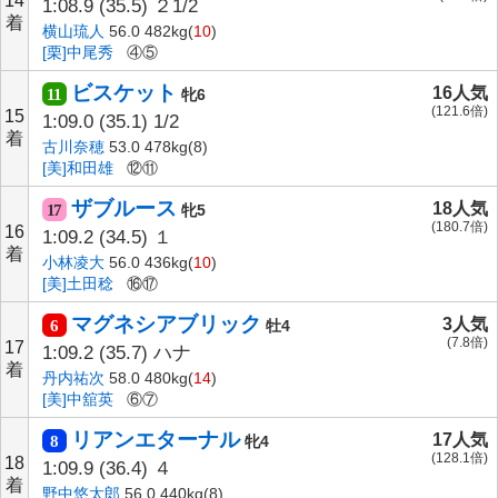
14
1:08.9
(35.5)
２1/2
着
横山琉人
56.0 482kg(
10
)
[栗]中尾秀
④⑤
ビスケット
16人気
11
牝6
(121.6倍)
15
1:09.0
(35.1)
1/2
着
古川奈穂
53.0 478kg(8)
[美]和田雄
⑫⑪
ザブルース
18人気
17
牝5
(180.7倍)
16
1:09.2
(34.5)
１
着
小林凌大
56.0 436kg(
10
)
[美]土田稔
⑯⑰
マグネシアブリック
3人気
6
牡4
(7.8倍)
17
1:09.2
(35.7)
ハナ
着
丹内祐次
58.0 480kg(
14
)
[美]中舘英
⑥⑦
リアンエターナル
17人気
8
牝4
(128.1倍)
18
1:09.9
(36.4)
４
着
野中悠太郎
56.0 440kg(8)