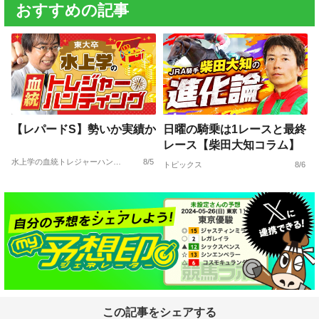
おすすめの記事
【レパードS】勢いか実績か
日曜の騎乗は1レースと最終
レース【柴田大知コラム】
水上学の血統トレジャーハンティング
8/5
トピックス
8/6
この記事をシェアする