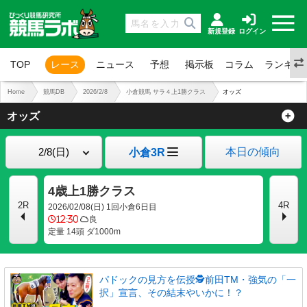
新規登録
ログイン
TOP
レース
ニュース
予想
掲示板
コラム
ランキン
Home
競馬DB
2026/2/8
小倉競馬 サラ４上1勝クラス
オッズ
オッズ
本日の傾向
小倉3R
4歳上1勝クラス
2R
4R
2026/02/08(日) 1回小倉6日目
12:30
良
定量 14頭 ダ1000m
パドックの見方を伝授🕵前田TM・強気の「一
択」宣言、その結末やいかに！？