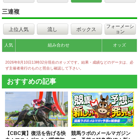
三連複
フォーメーシ
上位人気
流し
ボックス
ョン
人気
組み合わせ
オッズ
2026年8月10日13時32分現在のオッズです。結果・成績などのデータは、必
ず主催者発行のものと照合し確認して下さい。
おすすめの記事
【CBC賞】復活を告げる快
競馬ラボのメールマガジン