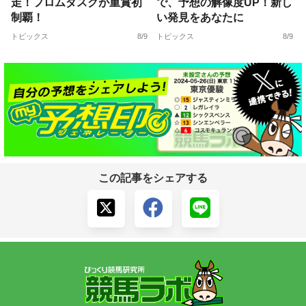
走！フロムダスクが重賞初
で、予想の解像度UP！新し
制覇！
い発見をあなたに
トピックス
8/9
トピックス
8/9
この記事をシェアする