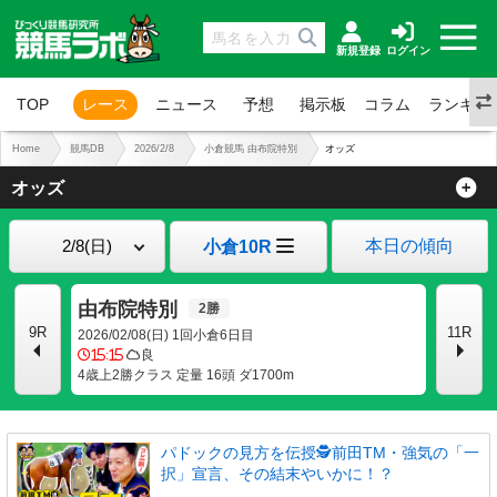
新規登録
ログイン
TOP
レース
ニュース
予想
掲示板
コラム
ランキン
Home
競馬DB
2026/2/8
小倉競馬 由布院特別
オッズ
オッズ
本日の傾向
小倉10R
由布院特別
9R
11R
2026/02/08(日) 1回小倉6日目
15:15
良
4歳上2勝クラス 定量 16頭 ダ1700m
パドックの見方を伝授🕵前田TM・強気の「一
択」宣言、その結末やいかに！？