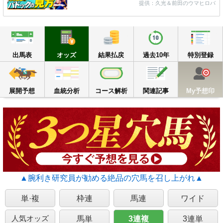
提供：久光＆前田のウマヒロバ
出馬表
オッズ
結果払戻
過去10年
出馬表
オッズ
結果払戻
過去10年
特別登録
展開予想
血統分析
コース解析
関連記事
M
展開予想
血統分析
コース解析
関連記事
My予想印
▲腕利き研究員が勧める絶品の穴馬を召し上がれ▲
単·複
枠連
馬連
ワイド
人気オッズ
馬単
3連複
3連単