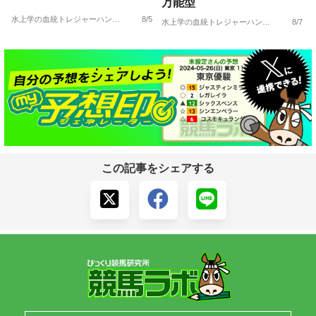
万能型
水上学の血統トレジャーハンティング
8/5
水上学の血統トレジャーハンティング
8/7
この記事をシェアする