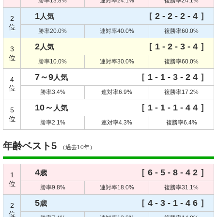
勝率13.8%
連対率24.1%
複勝率24.1%
1
［2-2-2-4］
人気
2
位
勝率20.0%
連対率40.0%
複勝率60.0%
2
［1-2-3-4］
人気
3
位
勝率10.0%
連対率30.0%
複勝率60.0%
7～9
［1-1-3-24］
人気
4
位
勝率3.4%
連対率6.9%
複勝率17.2%
10～
［1-1-1-44］
人気
5
位
勝率2.1%
連対率4.3%
複勝率6.4%
年齢ベスト5
（過去10年）
4
［6-5-8-42］
歳
1
位
勝率9.8%
連対率18.0%
複勝率31.1%
5
［4-3-1-46］
歳
2
位