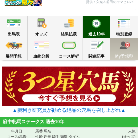
提供：久光＆前田のウマヒロバ
出馬表
オッズ
結果払戻
過去10年
出馬表
オッズ
結果払戻
過去10年
特別登録
展開予想
血統分析
コース解析
関連記事
M
展開予想
血統分析
コース解析
関連記事
My予想印
▲腕利き研究員が勧める絶品の穴馬を召し上がれ▲
府中牝馬ステークス 過去10年
年月日
馬番 馬名
人気
コース/馬場
性齢 斤量 騎手 頭数 タイム
(オッズ)