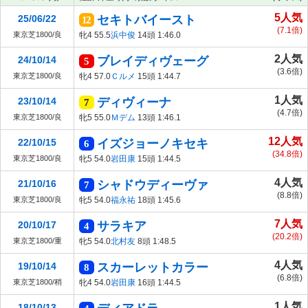
5人気
セキトバイースト
25/06/22
12
(7.1倍)
東京芝1800/良
牝4 55.5
浜中俊
14頭 1:46.0
2人気
ブレイディヴェーグ
24/10/14
5
(3.6倍)
東京芝1800/良
牝4 57.0
Ｃルメ
15頭 1:44.7
1人気
ディヴィーナ
23/10/14
7
(4.7倍)
東京芝1800/良
牝5 55.0
Ｍデム
13頭 1:46.1
12人気
イズジョーノキセキ
22/10/15
6
(34.8倍)
東京芝1800/良
牝5 54.0
岩田康
15頭 1:44.5
4人気
シャドウディーヴァ
21/10/16
7
(8.8倍)
東京芝1800/良
牝5 54.0
福永祐
18頭 1:45.6
7人気
サラキア
20/10/17
4
(20.2倍)
東京芝1800/重
牝5 54.0
北村友
8頭 1:48.5
4人気
スカーレットカラー
19/10/14
8
(6.8倍)
東京芝1800/稍
牝4 54.0
岩田康
16頭 1:44.5
1人気
18/10/13