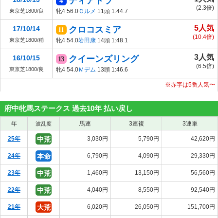
ディアドラ
4
(2.3倍)
東京芝1800/良
牝4 56.0
Ｃルメ
11頭 1:44.7
5人気
クロコスミア
17/10/14
11
(10.4倍)
東京芝1800/稍
牝4 54.0
岩田康
14頭 1:48.1
3人気
クイーンズリング
16/10/15
13
(6.5倍)
東京芝1800/良
牝4 54.0
Ｍデム
13頭 1:46.6
※赤字は5番人気〜
府中牝馬ステークス 過去10年 払い戻し
年
馬連
3連複
3連単
波乱度
中荒
25年
3,030円
5,790円
42,620円
本命
24年
6,790円
4,090円
29,330円
中荒
23年
1,460円
13,150円
56,560円
中荒
22年
4,040円
8,550円
92,540円
大荒
21年
6,020円
26,050円
151,700円