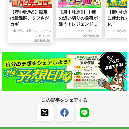
【府中牝馬S】設定
【府中牝馬S】中間
【府中牝馬
は最難関、タフさが
の追い切りの負荷が
に使われて
カギ
違う！レジェンド・
化
中野栄治元調教師の
水上学の血統トレジャーハ
ナカノコール！
古川幸弘の
金言
ンティング
2026/06/20
2026/06/20
この記事をシェアする