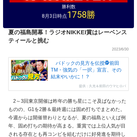
勝利数
1758
勝
8月3日時点
夏の福島開幕！ラジオNIKKEI賞はレーベンス
ティールと挑む
2023/6/30
パドックの見方を伝授🕵前田
TM・強気の「一択」宣言、その
結末やいかに！？
提供：久光＆前田のウマヒロバ
2～3回東京開催は昨年の勝ち星にこそ及ばなかった
ものの、G1を2勝＆最終週には固め打ちでまとめた。
今週からは開催替わりとなるが、夏の福島といえば例
年、固め打ちの期待が高まる。重賞では上位人気が目
される存在とも再コンビを組むだけに好発進を期待し