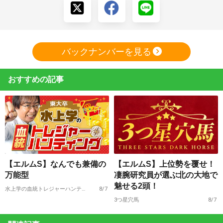
バックナンバーを見る
おすすめの記事
【エルムS】なんでも兼備の
【エルムS】上位勢を覆せ！
万能型
凄腕研究員が選ぶ北の大地で
魅せる2頭！
水上学の血統トレジャーハンティング
8/7
3つ星穴馬
8/7