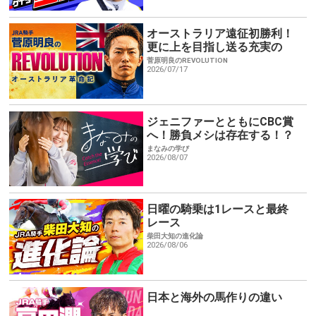
オーストラリア遠征初勝利！
更に上を目指し送る充実の
日々
菅原明良のREVOLUTION
2026/07/17
ジェニファーとともにCBC賞
へ！勝負メシは存在する！？
まなみの学び
2026/08/07
日曜の騎乗は1レースと最終
レース
柴田大知の進化論
2026/08/06
日本と海外の馬作りの違い