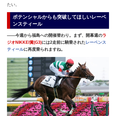
たい。
ポテンシャルからも突破してほしいレーベ
ンスティール
——今週から福島への開催替わり。まず、開幕週の
ラ
ジオNIKKEI賞(G3)
には2走前に騎乗された
レーベンス
ティール
に再度乗られますね。