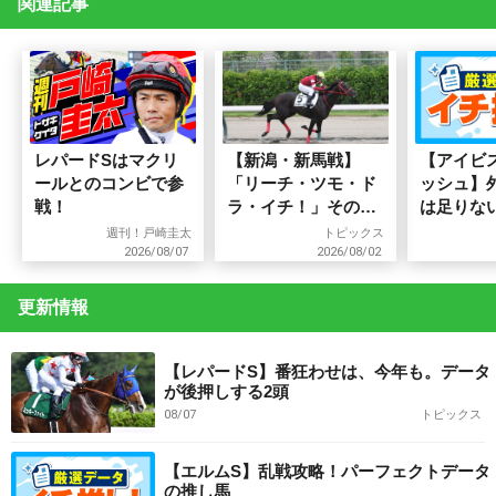
関連記事
レパードSはマクリ
【新潟・新馬戦】
【アイビ
ールとのコンビで参
「リーチ・ツモ・ド
ッシュ】
戦！
ラ・イチ！」その名
は足りな
の通り一発ツモ！
狙うべき
週刊！戸崎圭太
トピックス
2026/08/07
2026/08/02
更新情報
【レパードS】番狂わせは、今年も。データ
が後押しする2頭
08/07
トピックス
【エルムS】乱戦攻略！パーフェクトデータ
の推し馬