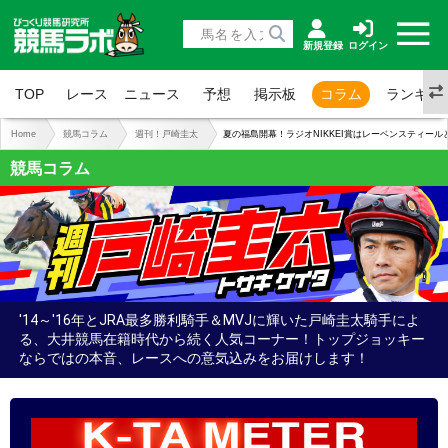
新規登録
ログイン
TOP
レース
ニュース
予想
掲示板
コラム
ランキン
Home
競馬コラム
週刊！戸崎圭太
夏の福島開幕！ラジオNIKKEI賞はレーベンスティール
競馬コラム
'14～'16年とJRA最多勝利騎手＆MVJに輝いた戸崎圭太騎手によ
る、大井競馬在籍時代から続く人気コーナー！トップジョッキー
ならではの本音、レースへの意気込みをお届けします！