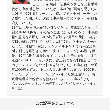
ビュー。初騎乗、初勝利を飾るなど若手時
代から存在感を放っていたが、本格的に頭角を現したの
は08年で306勝をマークし、初めて地方全国リーディン
グ獲得した頃から。次第に中央競馬でのスポット参戦も
増えていった。
11年には地方競馬在籍の身ながらも、安田記念を制して
初のJRAG1勝ち。その名を全国に知らしめると、中央移
籍の意向を表明し、JRA騎手試験を2度目の受験。自身3
度目の挑戦で晴れて合格し、13年3月から中央入りを果
たした。移籍2年目はジェンティルドンナで有馬記念を
制す劇的な幕引きで初の中央リーディング(146勝)を獲
得。16年も開催最終週までにもつれた争いを制し、3年
連続のJRAリーディングに。史上初となる制裁点ゼロで
のリーディングという快挙を達成した。19年にはJRA通
算1000勝を達成、史上4人目のNARとのダブル1000勝と
なった。プライベートでは2022年より剣道道場・川崎
真道館道場の総代表を務めている。2025年5月より
Youtubeチャンネル「戸崎圭太のベリベリチャンネル」
を開設。
この記事をシェアする