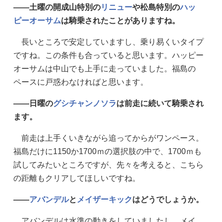
——土曜の開成山特別の
リニュー
や松島特別の
ハッ
ピーオーサム
は騎乗されたことがありますね。
長いところで安定していますし、乗り易くいタイプ
ですね。この条件も合っていると思います。ハッピー
オーサムは中山でも上手に走っていました。福島の
ペースに戸惑わなければと思います。
——日曜の
グシチャンノソラ
は前走に続いて騎乗され
ます。
前走は上手くいきながら追ってからがワンペース。
福島だけに1150か1700ｍの選択肢の中で、1700ｍも
試してみたいところですが、先々を考えると、こちら
の距離もクリアしてほしいですね。
——
アバンデル
と
メイザーキック
はどうでしょうか。
アバンデルは水準の動きをしていましたし、メイ