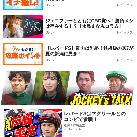
08/07
トピックス
ジェニファーとともにCBC賞へ！勝負メシ
は存在する！？【永島まなみコラム】
08/07
トピックス
【レパードS】能力は別格！鉄板級の1頭が
夏の新潟に見参！
08/07
トピックス
レパードSはマクリールとの
コンビで参戦！
週刊！戸崎圭太
2026/08/07