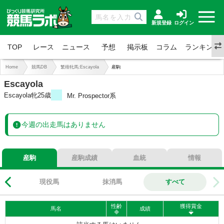
新規登録
ログイン
TOP
レース
ニュース
予想
掲示板
コラム
ランキング
Home
競馬DB
繁殖牝馬:Escayola
産駒
Escayola
Escayola
牝25歳
Mr. Prospector系
0-0-0-0
総合成績
今週の出走馬はありません
0%
勝率
0%
連対
0%
複勝
産駒
産駒成績
血統
情報
現役馬
抹消馬
すべて
性齢
獲得賞金
馬名
成績