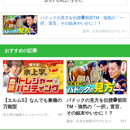
該当する馬はいません。
パドックの見方を伝授🕵前田TM・強気の「一
択」宣言、その結末やいかに！？
提供：久光＆前田のウマヒロバ
おすすめの記事
【エルムS】なんでも兼備の
パドックの見方を伝授🕵前田
万能型
TM・強気の「一択」宣言、
その結末やいかに！？
水上学の血統トレジャーハンティング
8/7
提供：久光＆前田のウマヒロバ
7/17