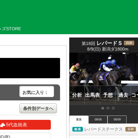
ズSTORE
レパードＳ
第18回
(
8/9(日) 新潟ダ1800m
ＧⅢ)
お気に入り：
分析
出馬表
予想
過去
コ
条件別データへ
重賞
08/08
08/09
5代血統表
レパードステークス
新潟
30歳)