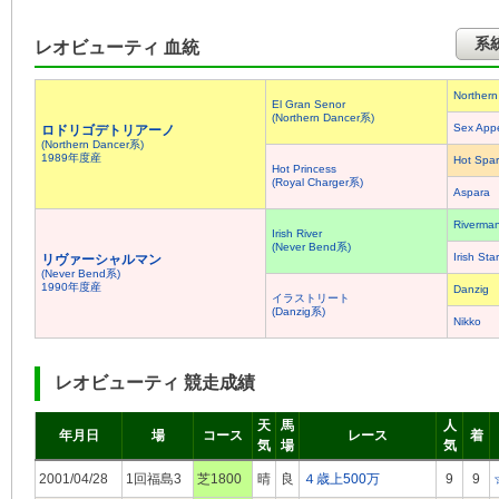
系
レオビューティ 血統
Northern
El Gran Senor
(Northern Dancer系)
Sex App
ロドリゴデトリアーノ
(Northern Dancer系)
1989年度産
Hot Spar
Hot Princess
(Royal Charger系)
Aspara
Riverma
Irish River
(Never Bend系)
Irish Star
リヴァーシャルマン
(Never Bend系)
1990年度産
Danzig
イラストリート
(Danzig系)
Nikko
レオビューティ 競走成績
天
馬
人
年月日
場
コース
レース
着
気
場
気
2001/04/28
1回福島3
芝1800
晴
良
４歳上500万
9
9