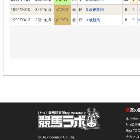
1999/04/10
3回中山5
ダ1200
曇
良
３歳未勝利
9
9
1999/03/13
2回中山5
ダ1200
曇
稍
３歳新馬
8
9
至
高の
競馬ラボ
水上学の
3つ星穴
馬体FOC
ナカノコ
© Do innovation Co.,Ltd.