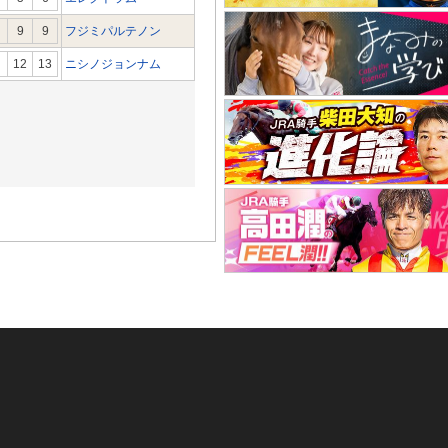
9
9
フジミパルテノン
12
13
ニシノジョンナム