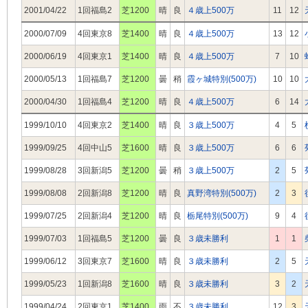
2001/04/22
1回福島2
芝1200
晴
良
４歳上500万
11
12
2000/07/09
4回東京8
芝1400
晴
良
４歳上500万
13
12
2000/06/19
4回東京1
芝1400
晴
良
４歳上500万
7
10
2000/05/13
1回福島7
芝1200
曇
稍
霞ヶ城特別(500万)
10
10
2000/04/30
1回福島4
芝1200
晴
良
４歳上500万
6
14
1999/10/10
4回東京2
芝1400
晴
良
３歳上500万
4
5
1999/09/25
4回中山5
芝1600
晴
良
３歳上500万
6
6
1999/08/28
3回新潟5
芝1200
曇
稍
３歳上500万
2
5
1999/08/08
2回新潟8
芝1200
晴
良
真野湾特別(500万)
2
3
1999/07/25
2回新潟4
芝1200
晴
良
栃尾特別(500万)
9
4
1999/07/03
1回福島5
芝1200
曇
良
３歳未勝利
1
1
1999/06/12
3回東京7
芝1600
晴
良
３歳未勝利
2
5
1999/05/23
1回新潟8
芝1600
晴
良
３歳未勝利
3
2
1999/04/24
2回東京1
芝1400
雨
不
３歳未勝利
12
3