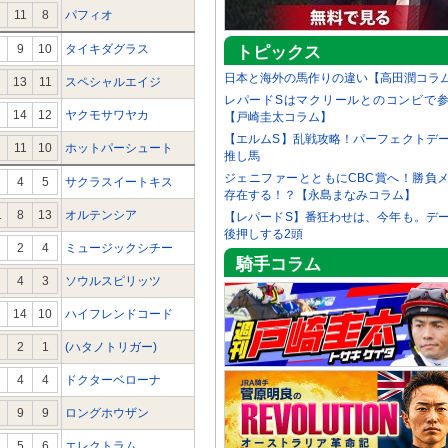
11
8
パフィオ
9
10
タイキダグラス
トピックス
日本と海外の馬作りの違い【高田潤コラ
13
11
スペシャルエイジ
レパードSはマクリールとのコンビで
14
12
ヤクモサワヤカ
【戸崎圭太コラム】
【エルムS】乱戦攻略！パーフェクトデ
11
10
ホットパーシュート
推し馬
ジェニファーとともにCBC賞へ！勝負
4
5
サクラスイートキス
存在する！？【永島まなみコラム】
1
8
13
オルテンシア
【レパードS】番狂わせは、今年も。デ
後押しする2頭
2
4
ミュージックシチー
騎手コラム
4
3
ソウルスピリッツ
14
10
ハイフレンドコード
2
1
(ハタノトリガー)
4
4
ドクターベローナ
9
9
ロングホウザン
5
6
エレクトラム