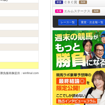
ＣＢＣ賞
中京
(ＧⅢ)
エルムステークス
札幌
(Ｇ
レース一覧
重賞・次走報一覧
勝負服画像提供：winfinal.com