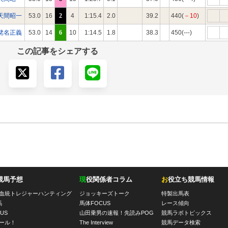
天間昭一
53.0
16
2
4
1:15.4
2.0
39.2
440(
－10
)
蛯名正義
53.0
14
6
10
1:14.5
1.8
38.3
450(---)
この記事をシェアする
競馬予想
現
役関係者コラム
お
役立ち競馬情報
血統トレジャーハンティング
ジョッキーズトーク
特製出馬表
馬
馬体FOCUS
レース傾向
US
山田乗男の速報！先読みPOG
競馬ラボトピックス
ール！
The Interview
競馬データ検索