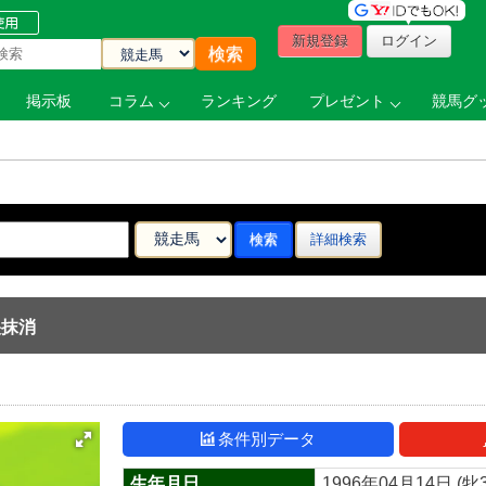
新規登録
ログイン
掲示板
コラム
ランキング
プレゼント
競馬グッ
詳細検索
中央抹消
条件別データ
生年月日
1996年04月14日 (牝