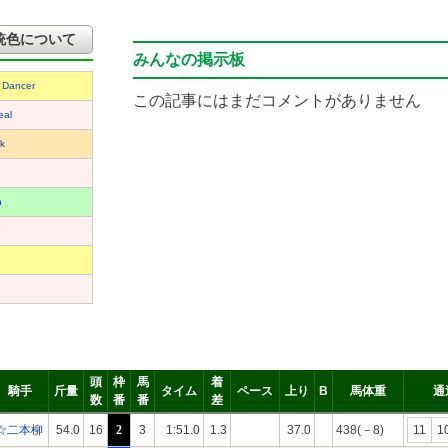
統色について
みんなの掲示板
 Dancer
この記事にはまだコメントがありません
eal
k
n
頭
枠
馬
着
騎手
斤量
タイム
ペース
上り
B
馬体重
通
数
番
番
差
☆二本柳
54.0
16
2
3
1:51.0
1.3
37.0
438(－8)
11
1