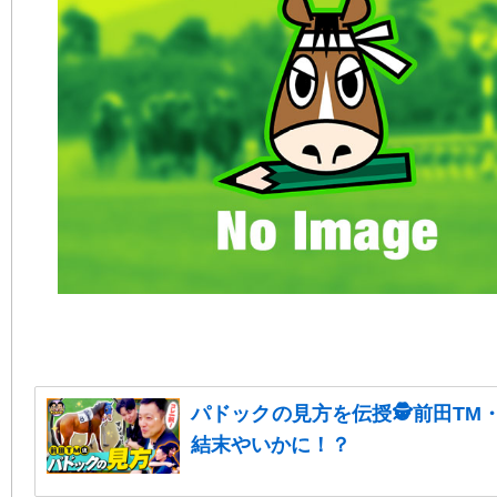
パドックの見方を伝授🕵前田TM
結末やいかに！？