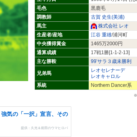
毛色
黒鹿毛
調教師
古賀 史生(美浦)
馬主
株式会社 レオ
生産者/産地
江谷 重雄
/浦河町
中央獲得賞金
1465万2000円
通算成績
17戦1勝[1-1-2-13]
主な勝鞍
99'サラ３歳未勝利
レオセレナーデ
兄弟馬
レオキャロル
系統
Northern Dancer系
※
・強気の「一択」宣言、その
提供：久光＆前田のウマヒロバ