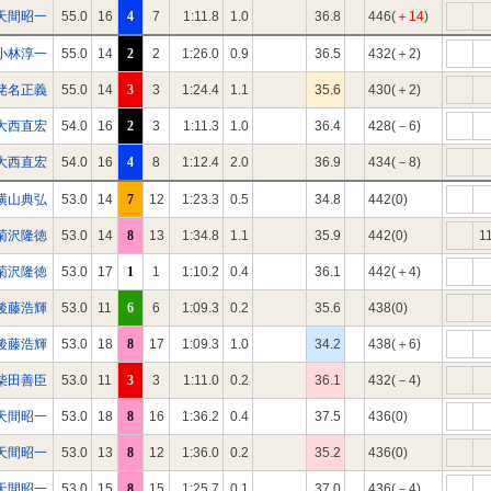
天間昭一
55.0
16
4
7
1:11.8
1.0
36.8
446(
＋14
)
小林淳一
55.0
14
2
2
1:26.0
0.9
36.5
432(＋2)
蛯名正義
55.0
14
3
3
1:24.4
1.1
35.6
430(＋2)
大西直宏
54.0
16
2
3
1:11.3
1.0
36.4
428(－6)
大西直宏
54.0
16
4
8
1:12.4
2.0
36.9
434(－8)
横山典弘
53.0
14
7
12
1:23.3
0.5
34.8
442(0)
菊沢隆徳
53.0
14
8
13
1:34.8
1.1
35.9
442(0)
1
菊沢隆徳
53.0
17
1
1
1:10.2
0.4
36.1
442(＋4)
後藤浩輝
53.0
11
6
6
1:09.3
0.2
35.6
438(0)
後藤浩輝
53.0
18
8
17
1:09.3
1.0
34.2
438(＋6)
柴田善臣
53.0
11
3
3
1:11.0
0.2
36.1
432(－4)
天間昭一
53.0
18
8
16
1:36.2
0.4
37.5
436(0)
天間昭一
53.0
13
8
12
1:36.0
0.2
35.2
436(0)
天間昭一
53.0
15
8
15
1:25.7
0.1
37.0
436(－4)