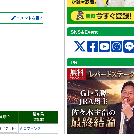
コメントを書く
SNS&Event
PR
勝ち馬
過順位
(2着馬)
0
12
10
ミスフェンス