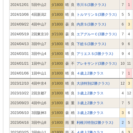
2024/12/01
5回中山2
ダ1800
晴
良
市川Ｓ(3勝クラス)
7
1
2024/10/06
4回新潟2
ダ1800
晴
良
トルマリンＳ(3勝クラス)
5
5
2024/09/22
4回中山7
ダ1800
曇
良
内房Ｓ(3勝クラス)
6
3
2024/05/19
2回東京10
ダ2100
曇
良
エアグルーＣ(3勝クラス)
7
4
2024/04/13
3回中山7
ダ1800
晴
良
下総Ｓ(3勝クラス)
9
6
2024/03/31
3回中山4
ダ1800
晴
良
アリエスＳ(3勝クラス)
9
4
2024/01/21
1回中山7
ダ1800
曇
不
アレキサンド(3勝クラス)
10
11
2024/01/06
1回中山1
ダ1800
晴
良
４歳上2勝クラス
7
1
2023/12/10
4回中京4
ダ1800
晴
良
大須特別(2勝クラス)
12
3
2023/10/22
2回京都7
ダ1800
晴
良
３歳上2勝クラス
4
12
2023/09/23
4回中山6
ダ1800
曇
重
３歳上2勝クラス
7
5
2023/06/10
3回阪神3
ダ1800
曇
稍
３歳上2勝クラス
3
6
2023/04/16
3回中山8
ダ1800
雨
重
利根川特別(2勝クラス)
2
5
2023/03/25
3回中山1
ダ1800
雨
不
４歳上2勝クラス
6
3