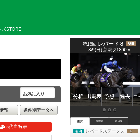
ズSTORE
レパードＳ
第18回
(
8/9(日) 新潟ダ1800m
ＧⅢ)
お気に入り：
分析
出馬表
予想
過去
コ
情報
条件別データへ
重賞
08/08
08/09
5代血統表
レパードステークス
新潟