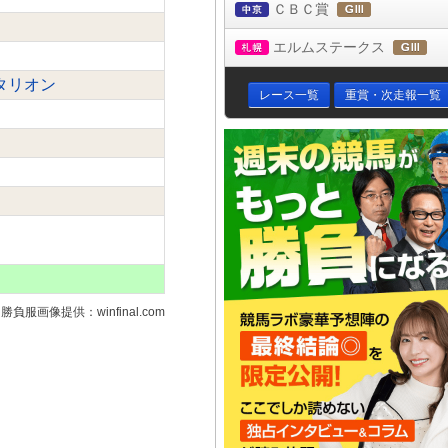
ＣＢＣ賞
中京
(ＧⅢ)
エルムステークス
札幌
(Ｇ
タリオン
レース一覧
重賞・次走報一覧
勝負服画像提供：winfinal.com