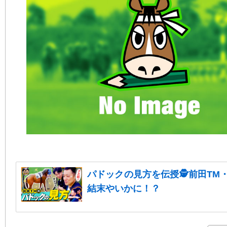
パドックの見方を伝授🕵前田TM
結末やいかに！？