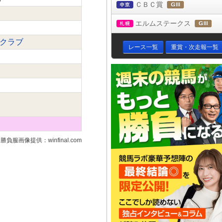
ＣＢＣ賞
中京
(ＧⅢ)
エルムステークス
札幌
(Ｇ
スクラブ
レース一覧
重賞・次走報一覧
勝負服画像提供：winfinal.com