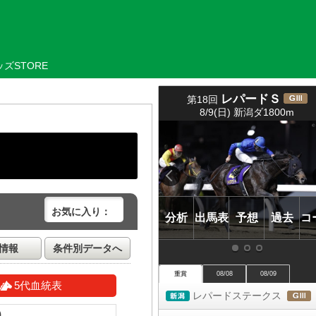
ズSTORE
レパードＳ
第18回
(
8/9(日) 新潟ダ1800m
ＧⅢ)
お気に入り：
分析
出馬表
予想
過去
コ
情報
条件別データへ
重賞
08/08
08/09
5代血統表
レパードステークス
新潟
)