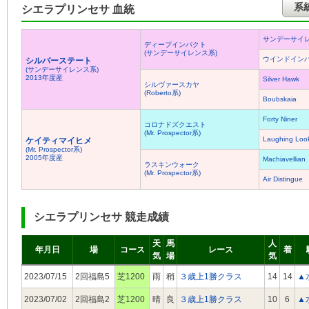
系
シエラプリンセサ 血統
サンデーサイ
ディープインパクト
(サンデーサイレンス系)
ウインドイン
シルバーステート
(サンデーサイレンス系)
2013年度産
Silver Hawk
シルヴァースカヤ
(Roberto系)
Boubskaia
Forty Niner
コロナドズクエスト
(Mr. Prospector系)
Laughing Loo
ケイティマイヒメ
(Mr. Prospector系)
2005年度産
Machiavellian
ラスキンウォーク
(Mr. Prospector系)
Air Distingue
シエラプリンセサ 競走成績
天
馬
人
年月日
場
コース
レース
着
気
場
気
2023/07/15
2回福島5
芝1200
雨
稍
３歳上1勝クラス
14
14
▲
2023/07/02
2回福島2
芝1200
晴
良
３歳上1勝クラス
10
6
▲