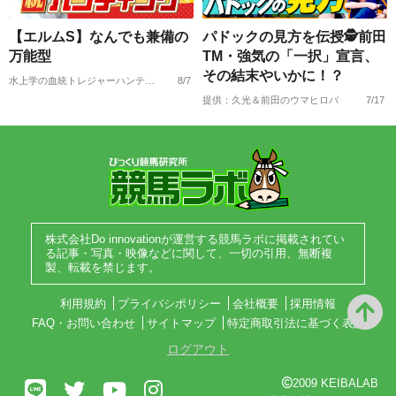
【エルムS】なんでも兼備の
パドックの見方を伝授🕵前田
万能型
TM・強気の「一択」宣言、
その結末やいかに！？
水上学の血統トレジャーハンティング
8/7
提供：久光＆前田のウマヒロバ
7/17
株式会社Do innovationが運営する競馬ラボに掲載されてい
る記事・写真・映像などに関して、一切の引用、無断複
製、転載を禁じます。
利用規約
プライバシポリシー
会社概要
採用情報
FAQ・お問い合わせ
サイトマップ
特定商取引法に基づく表記
ログアウト
2009 KEIBALAB