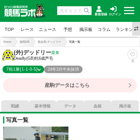
新規登録
ログイン
TOP
レース
ニュース
予想
掲示板
コラム
ランキング
Home
競馬DB
競走馬:デッドリー
写真一覧
(外)デッドリー
栗東
Deadly(GB)
牝6歳
芦毛
9
7戦1勝[1-1-0-5]
24年3月中央抹消
1-1-0-5
総合成績
産駒データはこちら
14%
勝率
29%
連対
29%
複勝
戦績
基本情報
データ
血統
掲示板
写真一覧