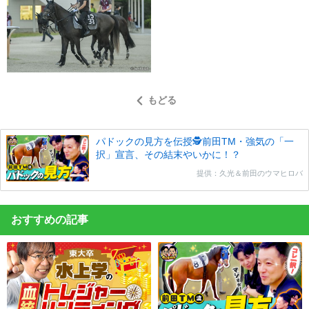
もどる
パドックの見方を伝授🕵前田TM・強気の「一
択」宣言、その結末やいかに！？
提供：久光＆前田のウマヒロバ
おすすめの記事