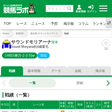
新規登録
ログイン
TOP
レース
ニュース
予想
掲示板
コラム
ランキング
Home
競馬DB
競走馬:サウンドモリアーナ
戦績
サウンドモリアーナ
栗東
Sound Moryana
牝4歳
栗毛
38
14戦5勝[5-2-2-5]
現役
5-2-2-5
総合成績
戦績
基本情報
データ
血統
掲示板
36%
勝率
50%
連対
一覧
詳細
64%
複勝
戦績（一覧）
着順
タイム
騎手
枠番
年月日
場
レース名
馬体
上り
馬番
(人気)
(着差)
(斤量)