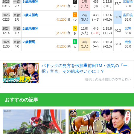
2
2025
中京
３歳未勝利
1着
438
1:12.8
富田暁
37.7
0315
2R
ダ1200
良
(1人)
(0)
(-0.6)
55.0
4
7
2025
京都
３歳未勝利
2着
438
1:13.6
富田暁
36.9
0223
1R
ダ1200
良
(8人)
(－8)
(+0.0)
55.0
12
5
2024
京都
２歳未勝利
11着
446
1:15.9
武豊
40.3
1214
1R
ダ1200
良
(5人)
(
－10
)
(+1.7)
55.0
9
6
2024
京都
２歳新馬
3着
456
1:15.3
武豊
38.3
1130
4R
ダ1200
稍
(1人)
(---)
(+2.3)
55.0
6
パドックの見方を伝授🕵前田TM・強気の「一
択」宣言、その結末やいかに！？
提供：久光＆前田のウマヒロバ
おすすめの記事