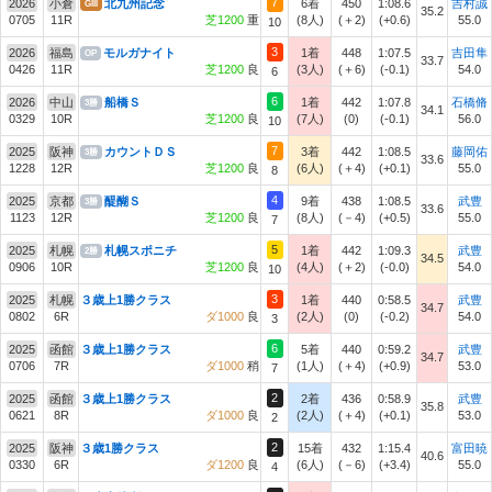
7
2026
小倉
北九州記念
6着
450
1:08.6
吉村誠
GIII
35.2
0705
11R
芝1200
重
(8人)
(＋2)
(+0.6)
55.0
10
3
2026
福島
モルガナイト
1着
448
1:07.5
吉田隼
OP
33.7
0426
11R
芝1200
良
(3人)
(＋6)
(-0.1)
54.0
6
6
2026
中山
船橋Ｓ
1着
442
1:07.8
石橋脩
3勝
34.1
0329
10R
芝1200
良
(7人)
(0)
(-0.1)
56.0
10
7
2025
阪神
カウントＤＳ
3着
442
1:08.5
藤岡佑
3勝
33.6
1228
12R
芝1200
良
(6人)
(＋4)
(+0.1)
55.0
8
4
2025
京都
醍醐Ｓ
9着
438
1:08.5
武豊
3勝
33.6
1123
12R
芝1200
良
(8人)
(－4)
(+0.5)
55.0
7
5
2025
札幌
札幌スポニチ
1着
442
1:09.3
武豊
2勝
34.5
0906
10R
芝1200
良
(4人)
(＋2)
(-0.0)
54.0
10
3
2025
札幌
３歳上1勝クラス
1着
440
0:58.5
武豊
34.7
0802
6R
ダ1000
良
(2人)
(0)
(-0.2)
54.0
3
6
2025
函館
３歳上1勝クラス
5着
440
0:59.2
武豊
34.7
0706
7R
ダ1000
稍
(1人)
(＋4)
(+0.9)
53.0
7
2
2025
函館
３歳上1勝クラス
2着
436
0:58.9
武豊
35.8
0621
8R
ダ1000
良
(2人)
(＋4)
(+0.1)
53.0
2
2
2025
阪神
３歳1勝クラス
15着
432
1:15.4
富田暁
40.6
0330
6R
ダ1200
良
(6人)
(－6)
(+3.4)
55.0
4