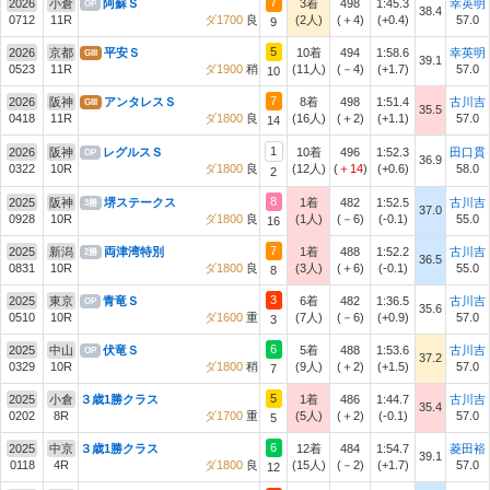
7
2026
小倉
阿蘇Ｓ
3着
498
1:45.3
幸英明
OP
38.4
0712
11R
ダ1700
良
(2人)
(＋4)
(+0.4)
57.0
9
5
2026
京都
平安Ｓ
10着
494
1:58.6
幸英明
GIII
39.1
0523
11R
ダ1900
稍
(11人)
(－4)
(+1.7)
57.0
10
7
2026
阪神
アンタレスＳ
8着
498
1:51.4
古川吉
GIII
35.5
0418
11R
ダ1800
良
(16人)
(＋2)
(+1.1)
57.0
14
1
2026
阪神
レグルスＳ
10着
496
1:52.3
田口貫
OP
36.9
0322
10R
ダ1800
良
(12人)
(
＋14
)
(+0.6)
58.0
2
8
2025
阪神
堺ステークス
1着
482
1:52.5
古川吉
3勝
37.0
0928
10R
ダ1800
良
(1人)
(－6)
(-0.1)
55.0
16
7
2025
新潟
両津湾特別
1着
488
1:52.2
古川吉
2勝
36.5
0831
10R
ダ1800
良
(3人)
(＋6)
(-0.1)
55.0
8
3
2025
東京
青竜Ｓ
6着
482
1:36.5
古川吉
OP
35.6
0510
10R
ダ1600
重
(7人)
(－6)
(+0.9)
57.0
3
6
2025
中山
伏竜Ｓ
5着
488
1:53.6
古川吉
OP
37.2
0329
10R
ダ1800
稍
(9人)
(＋2)
(+1.5)
57.0
7
5
2025
小倉
３歳1勝クラス
1着
486
1:44.7
古川吉
35.4
0202
8R
ダ1700
重
(5人)
(＋2)
(-0.1)
57.0
5
6
2025
中京
３歳1勝クラス
12着
484
1:54.7
菱田裕
39.1
0118
4R
ダ1800
良
(15人)
(－2)
(+1.7)
57.0
12