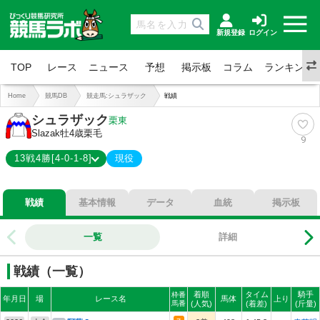
新規登録
ログイン
TOP
レース
ニュース
予想
掲示板
コラム
ランキング
Home
競馬DB
競走馬:シュラザック
戦績
シュラザック
栗東
Slazak
牡4歳
栗毛
9
13戦4勝[4-0-1-8]
現役
4-0-1-8
総合成績
戦績
基本情報
データ
血統
掲示板
31%
勝率
31%
連対
一覧
詳細
38%
複勝
戦績（一覧）
着順
タイム
騎手
枠番
年月日
場
レース名
馬体
上り
馬番
(人気)
(着差)
(斤量)