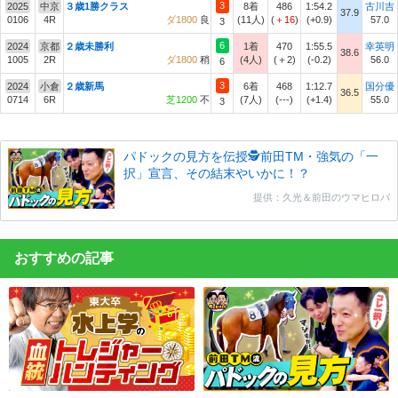
3
2025
中京
３歳1勝クラス
8着
486
1:54.2
古川吉
37.9
0106
4R
ダ1800
良
(11人)
(
＋16
)
(+0.9)
57.0
3
6
2024
京都
２歳未勝利
1着
470
1:55.5
幸英明
38.6
1005
2R
ダ1800
稍
(4人)
(＋2)
(-0.2)
56.0
6
3
2024
小倉
２歳新馬
6着
468
1:12.7
国分優
36.5
0714
6R
芝1200
不
(7人)
(---)
(+1.4)
55.0
3
パドックの見方を伝授🕵前田TM・強気の「一
択」宣言、その結末やいかに！？
提供：久光＆前田のウマヒロバ
おすすめの記事