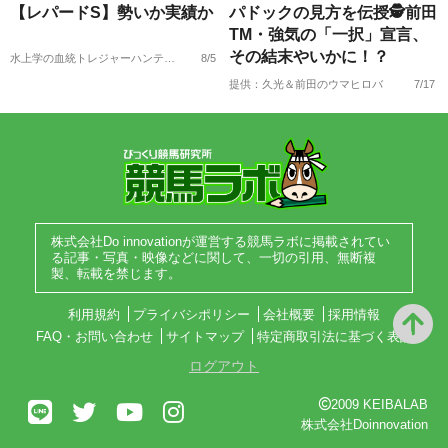
【レパードS】勢いか実績か
パドックの見方を伝授🕵前田
TM・強気の「一択」宣言、
その結末やいかに！？
水上学の血統トレジャーハンティング
8/5
提供：久光＆前田のウマヒロバ
7/17
株式会社Do innovationが運営する競馬ラボに掲載されてい
る記事・写真・映像などに関して、一切の引用、無断複
製、転載を禁じます。
利用規約
プライバシポリシー
会社概要
採用情報
FAQ・お問い合わせ
サイトマップ
特定商取引法に基づく表記
ログアウト
2009 KEIBALAB
株式会社Doinnovation