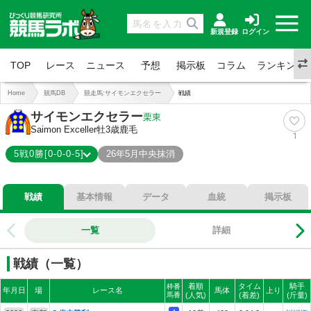
新規登録
ログイン
TOP
レース
ニュース
予想
掲示板
コラム
ランキング
Home
競馬DB
競走馬:サイモンエクセラー
戦績
サイモンエクセラー
栗東
Saimon Exceller
牡3歳
鹿毛
1
5戦0勝[0-0-0-5]
26年5月中央抹消
0-0-0-5
総合成績
戦績
基本情報
データ
血統
掲示板
0%
勝率
0%
連対
一覧
詳細
0%
複勝
戦績（一覧）
着順
タイム
騎手
枠番
年月日
場
レース名
馬体
上り
馬番
(人気)
(着差)
(斤量)