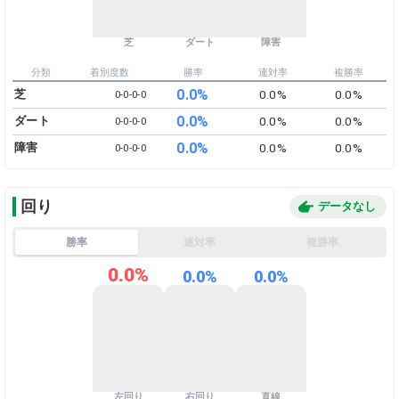
芝
ダート
障害
分類
着別度数
勝率
連対率
複勝率
0.0%
芝
0.0%
0.0%
0-​0-​0-​0
0.0%
ダート
0.0%
0.0%
0-​0-​0-​0
0.0%
障害
0.0%
0.0%
0-​0-​0-​0
回り
データなし
勝率
連対率
複勝率
0.0%
0.0%
0.0%
左回り
右回り
直線