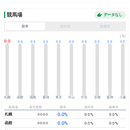
競馬場
データなし
勝率
連対率
複勝率
(%)
0.0
0.0
0.0
0.0
0.0
0.0
0.0
0.0
0.0
0.0
札幌
函館
福島
新潟
東京
中山
中京
京都
阪神
小倉
競馬場
着別度数
勝率
連対率
複勝率
0.0%
札幌
0.0%
0.0%
0-​0-​0-​0
0.0%
函館
0.0%
0.0%
0-​0-​0-​0