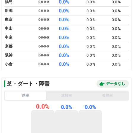
0.0%
福島
0.0%
0.0%
0-​0-​0-​0
0.0%
新潟
0.0%
0.0%
0-​0-​0-​0
0.0%
東京
0.0%
0.0%
0-​0-​0-​0
0.0%
中山
0.0%
0.0%
0-​0-​0-​0
0.0%
中京
0.0%
0.0%
0-​0-​0-​0
0.0%
京都
0.0%
0.0%
0-​0-​0-​0
0.0%
阪神
0.0%
0.0%
0-​0-​0-​0
0.0%
小倉
0.0%
0.0%
0-​0-​0-​0
芝・ダート・障害
データなし
勝率
連対率
複勝率
0.0%
0.0%
0.0%