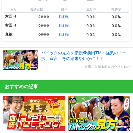
回り
着別度数
勝率
連対率
複勝率
0.0%
左回り
0.0%
0.0%
0-​0-​0-​0
0.0%
右回り
0.0%
0.0%
0-​0-​0-​0
0.0%
直線
0.0%
0.0%
0-​0-​0-​0
パドックの見方を伝授🕵前田TM・強気の「一
択」宣言、その結末やいかに！？
提供：久光＆前田のウマヒロバ
おすすめの記事