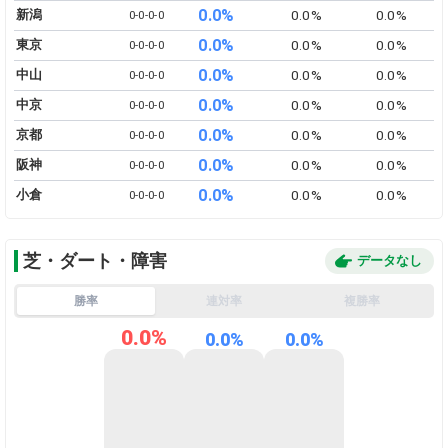
0.0%
新潟
0.0%
0.0%
0-​0-​0-​0
0.0%
東京
0.0%
0.0%
0-​0-​0-​0
0.0%
中山
0.0%
0.0%
0-​0-​0-​0
0.0%
中京
0.0%
0.0%
0-​0-​0-​0
0.0%
京都
0.0%
0.0%
0-​0-​0-​0
0.0%
阪神
0.0%
0.0%
0-​0-​0-​0
0.0%
小倉
0.0%
0.0%
0-​0-​0-​0
芝・ダート・障害
データなし
勝率
連対率
複勝率
0.0%
0.0%
0.0%