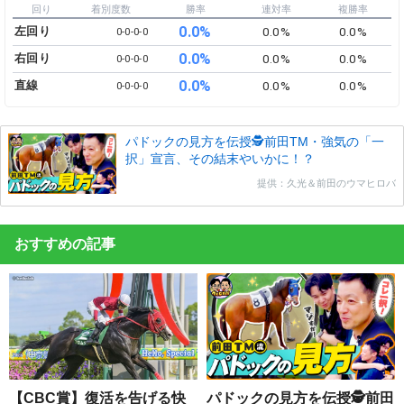
回り
着別度数
勝率
連対率
複勝率
0.0%
左回り
0.0%
0.0%
0-​0-​0-​0
0.0%
右回り
0.0%
0.0%
0-​0-​0-​0
0.0%
直線
0.0%
0.0%
0-​0-​0-​0
パドックの見方を伝授🕵前田TM・強気の「一
択」宣言、その結末やいかに！？
提供：久光＆前田のウマヒロバ
おすすめの記事
【CBC賞】復活を告げる快
パドックの見方を伝授🕵前田