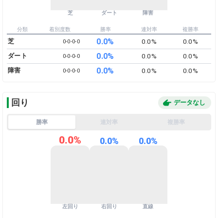
芝
ダート
障害
分類
着別度数
勝率
連対率
複勝率
0.0%
芝
0.0%
0.0%
0-​0-​0-​0
0.0%
ダート
0.0%
0.0%
0-​0-​0-​0
0.0%
障害
0.0%
0.0%
0-​0-​0-​0
回り
データなし
勝率
連対率
複勝率
0.0%
0.0%
0.0%
左回り
右回り
直線