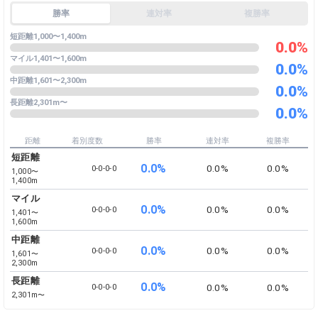
勝率
連対率
複勝率
短距離
1,000〜1,400m
0.0%
マイル
1,401〜1,600m
0.0%
中距離
1,601〜2,300m
0.0%
長距離
2,301m〜
0.0%
距離
着別度数
勝率
連対率
複勝率
短距離
0.0%
0.0%
0.0%
0-​0-​0-​0
1,000〜
1,400m
マイル
0.0%
0.0%
0.0%
0-​0-​0-​0
1,401〜
1,600m
中距離
0.0%
0.0%
0.0%
0-​0-​0-​0
1,601〜
2,300m
長距離
0.0%
0.0%
0.0%
0-​0-​0-​0
2,301m〜