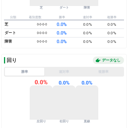
芝
ダート
障害
分類
着別度数
勝率
連対率
複勝率
0.0%
芝
0.0%
0.0%
0-​0-​0-​0
0.0%
ダート
0.0%
0.0%
0-​0-​0-​0
0.0%
障害
0.0%
0.0%
0-​0-​0-​0
回り
データなし
勝率
連対率
複勝率
0.0%
0.0%
0.0%
左回り
右回り
直線