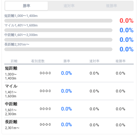
勝率
連対率
複勝率
短距離
1,000〜1,400m
0.0%
マイル
1,401〜1,600m
0.0%
中距離
1,601〜2,300m
0.0%
長距離
2,301m〜
0.0%
距離
着別度数
勝率
連対率
複勝率
短距離
0.0%
0.0%
0.0%
0-​0-​0-​0
1,000〜
1,400m
マイル
0.0%
0.0%
0.0%
0-​0-​0-​0
1,401〜
1,600m
中距離
0.0%
0.0%
0.0%
0-​0-​0-​0
1,601〜
2,300m
長距離
0.0%
0.0%
0.0%
0-​0-​0-​0
2,301m〜