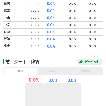
0.0%
新潟
0.0%
0.0%
0-​0-​0-​0
0.0%
東京
0.0%
0.0%
0-​0-​0-​0
0.0%
中山
0.0%
0.0%
0-​0-​0-​0
0.0%
中京
0.0%
0.0%
0-​0-​0-​0
0.0%
京都
0.0%
0.0%
0-​0-​0-​0
0.0%
阪神
0.0%
0.0%
0-​0-​0-​0
0.0%
小倉
0.0%
0.0%
0-​0-​0-​0
芝・ダート・障害
データなし
勝率
連対率
複勝率
0.0%
0.0%
0.0%