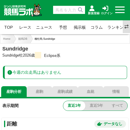
新規登録
ログイン
TOP
レース
ニュース
予想
掲示板
コラム
ランキング
Home
競馬DB
種牡馬:Sundridge
Sundridge
Sundridge
牡2026歳
Eclipse系
0-0-0-0
総合成績
今週の出走馬はありません
0%
勝率
0%
連対
0%
複勝
産駒分析
産駒
産駒成績
血統
情報
直近1年
直近5年
すべて
表示期間
距離
データなし