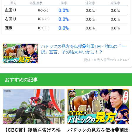
回り
着別度数
勝率
連対率
複勝率
0.0%
左回り
0.0%
0.0%
0-​0-​0-​0
0.0%
右回り
0.0%
0.0%
0-​0-​0-​0
0.0%
直線
0.0%
0.0%
0-​0-​0-​0
パドックの見方を伝授🕵前田TM・強気の「一
択」宣言、その結末やいかに！？
提供：久光＆前田のウマヒロバ
おすすめの記事
【CBC賞】復活を告げる快
パドックの見方を伝授🕵前田