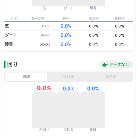
芝
ダート
障害
分類
着別度数
勝率
連対率
複勝率
0.0%
芝
0.0%
0.0%
0-​0-​0-​0
0.0%
ダート
0.0%
0.0%
0-​0-​0-​0
0.0%
障害
0.0%
0.0%
0-​0-​0-​0
回り
データなし
勝率
連対率
複勝率
0.0%
0.0%
0.0%
左回り
右回り
直線