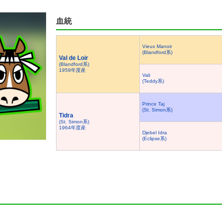
血統
Vieux Manoir
(Blandford系)
Val de Loir
(Blandford系)
1959年度産
Vali
(Teddy系)
Prince Taj
(St. Simon系)
Tidra
(St. Simon系)
1964年度産
Djebel Idra
(Eclipse系)