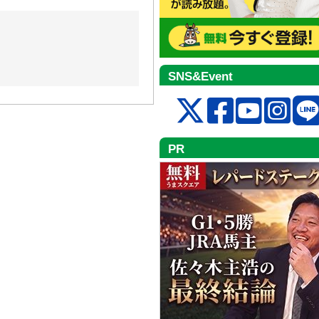
SNS&Event
PR