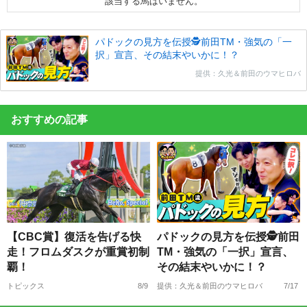
該当する馬はいません。
パドックの見方を伝授🕵前田TM・強気の「一
択」宣言、その結末やいかに！？
提供：久光＆前田のウマヒロバ
おすすめの記事
【CBC賞】復活を告げる快
パドックの見方を伝授🕵前田
走！フロムダスクが重賞初制
TM・強気の「一択」宣言、
覇！
その結末やいかに！？
トピックス
8/9
提供：久光＆前田のウマヒロバ
7/17