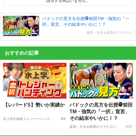
該当する馬はいません。
パドックの見方を伝授🕵前田TM・強気の「一
択」宣言、その結末やいかに！？
提供：久光＆前田のウマヒロバ
おすすめの記事
【レパードS】勢いか実績か
パドックの見方を伝授🕵前田
TM・強気の「一択」宣言、
その結末やいかに！？
水上学の血統トレジャーハンティング
8/5
提供：久光＆前田のウマヒロバ
7/17