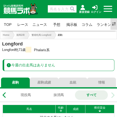
新規登録
ログイン
TOP
レース
ニュース
予想
掲示板
コラム
ランキング
Home
競馬DB
繁殖牝馬:Longford
産駒
Longford
Longford
牝71歳
Phalaris系
0-0-0-0
総合成績
今週の出走馬はありません
0%
勝率
0%
連対
0%
複勝
産駒
産駒成績
血統
情報
現役馬
抹消馬
すべて
性齢
獲得賞金
馬名
成績