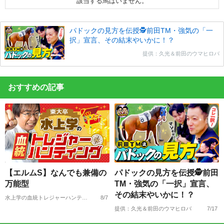
該当する馬はいません。
パドックの見方を伝授🕵前田TM・強気の「一
択」宣言、その結末やいかに！？
提供：久光＆前田のウマヒロバ
おすすめの記事
【エルムS】なんでも兼備の
パドックの見方を伝授🕵前田
万能型
TM・強気の「一択」宣言、
その結末やいかに！？
水上学の血統トレジャーハンティング
8/7
提供：久光＆前田のウマヒロバ
7/17